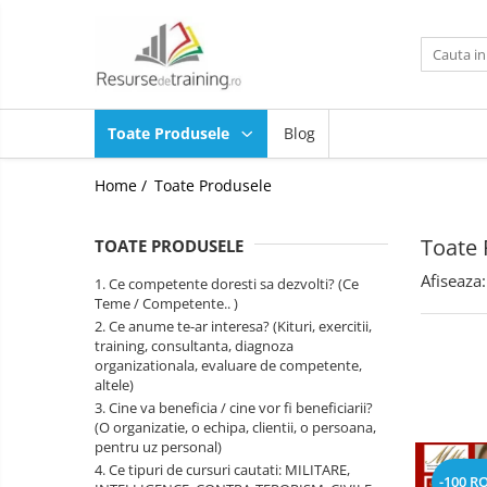
Toate Produsele
1. Ce competente doresti sa
Toate Produsele
Blog
dezvolti? (Ce Teme / Competente.. )
Gândire analitică
Home /
Toate Produsele
Abilitati de Trainer / Evaluator /
Profesor /Consultant / HR /
Toate 
Psiholog / Facilitator
TOATE PRODUSELE
Abilitati de Vanzare
Afiseaza:
1. Ce competente doresti sa dezvolti? (Ce
ALTELE
Teme / Competente.. )
ANTI: hartuire / mobbing / bullying
2. Ce anume te-ar interesa? (Kituri, exercitii,
/ urmarire / frauda / coruptie
training, consultanta, diagnoza
organizationala, evaluare de competente,
Asumare / Responsabilitate
altele)
3. Cine va beneficia / cine vor fi beneficiarii?
Atentie si Memorie
(O organizatie, o echipa, clientii, o persoana,
COMANDA-CONTROL-
pentru uz personal)
CONSULTANTA MILITARA SI DE
4. Ce tipuri de cursuri cautati: MILITARE,
-100 R