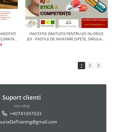
RADOTATI
INVITATIE GRATUITA PENTRU JOI IN ORICE
ELERATA
JOI - PASTILE DE INVATARE (SPEȚE, SIMULARI,
NTI (14-18
N
ANCHETE, ANALIZE, DEBATE..)
necesare
ita
1
2
Suport clienti
non-stop
+40741097033
urseDeTraining@gmail.com