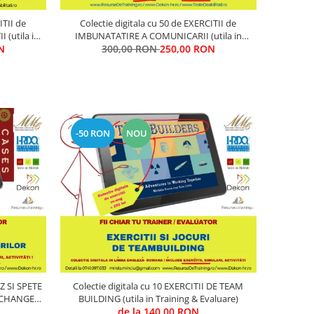
ITII de
Colectie digitala cu 50 de EXERCITII de
 (utila in
IMBUNATATIRE A COMUNICARII (utila in
N
300,00 RON
Training & Evaluare)
250,00 RON
-50 RON
NOU
AZ SI SPETE
Colectie digitala cu 10 EXERCITII DE TEAM
 CHANGE &
BUILDING (utila in Training & Evaluare)
ing & Evaluare)
de la 140,00 RON