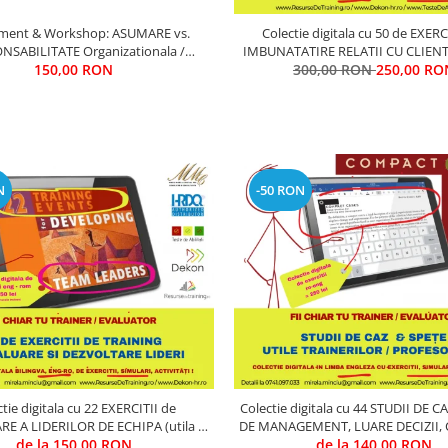
ment & Workshop: ASUMARE vs.
Colectie digitala cu 50 de EXERC
NSABILITATE Organizationala /
IMBUNATATIRE RELATII CU CLIENTII
ABILITY EXPERIENCE ASSESSMENT
150,00 RON
300,00 RON
Training & Evaluare)
250,00 RO
N
-50 RON
tie digitala cu 22 EXERCITII de
Colectie digitala cu 44 STUDII DE C
E A LIDERILOR DE ECHIPA (utila in
DE MANAGEMENT, LUARE DECIZII,
Training & Evaluare)
de la 150,00 RON
de la 140,00 RON
PERFORMANCE (utila in Train