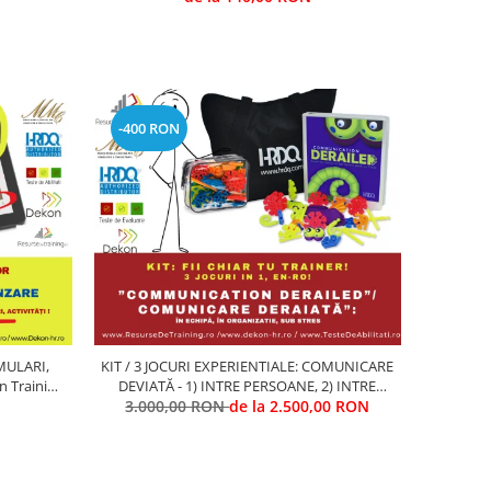
-400 RON
IMULARI,
KIT / 3 JOCURI EXPERIENTIALE: COMUNICARE
n Training
DEVIATĂ - 1) INTRE PERSOANE, 2) INTRE
3.000,00 RON
DEPARTAMENTE, 3) SUB STRES
de la 2.500,00 RON
ORGANIZATIONAL (Antrenarea
Competentelor de COMUNICARE,
LEADERSHIP, FOCUS PE OBIECTIVE STRATE