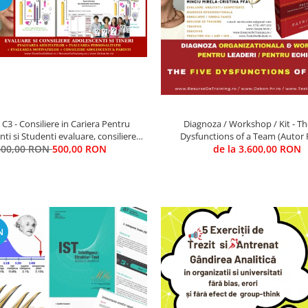
C3 - Consiliere in Cariera Pentru
Diagnoza / Workshop / Kit - The Five
ti si Studenti evaluare, consiliere,
Dysfunctions of a Team (Autor 
600,00 RON
indrumare
500,00 RON
Lencioni) / Trainer - Mirela Minciu (
de la 3.600,00 RON
TU TRAINER)
N