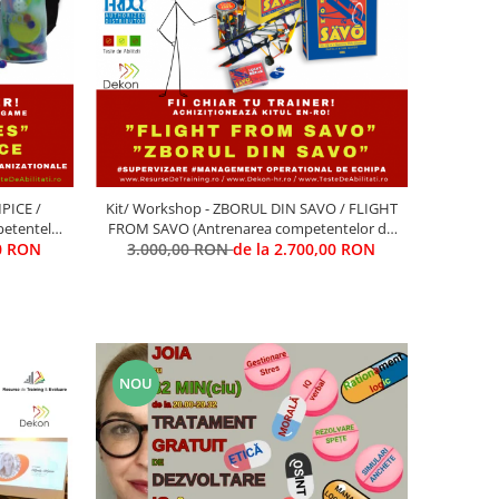
PICE /
Kit/ Workshop - ZBORUL DIN SAVO / FLIGHT
etentelor
FROM SAVO (Antrenarea competentelor de
ocese))
00 RON
3.000,00 RON
supervizare)
de la 2.700,00 RON
NOU