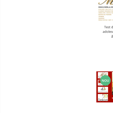
Luarea Deciziilor (rapid, analitic,
fara bias, fara efect group-think)
Management
Managementul Schimbarii si
Test d
Adaptarii
adolesc
Negociere (Achizitie / Vanzari /
Cooperare / Competitie)
OPERATIUNI AERIENE MILITARE SI
CIVILE
OPERATIUNI MARITIME MILITARE SI
CIVILE
OPERATIUNI SPATIALE MILITARE SI
NOU
CIVILE
OPERATIUNI TERESTRE MILITARE SI
CIVILE
Performanta Echipei
Rezolvare de Probleme