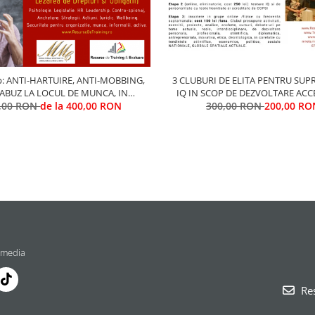
: ANTI-HARTUIRE, ANTI-MOBBING,
3 CLUBURI DE ELITA PENTRU SUP
-ABUZ LA LOCUL DE MUNCA, IN
IQ IN SCOP DE DEZVOLTARE ACC
ZATII, IN DEPLASARE, IN MEDII
,00 RON
de la 400,00 RON
(1.ADULTI (18-99 ani)/ 2. ADOLESCE
300,00 RON
200,00 RO
DIVERSE
ani) / 3. COPII (5-14 ani) in arii 
dezvoltarii si rolurilor de el
 media
Res