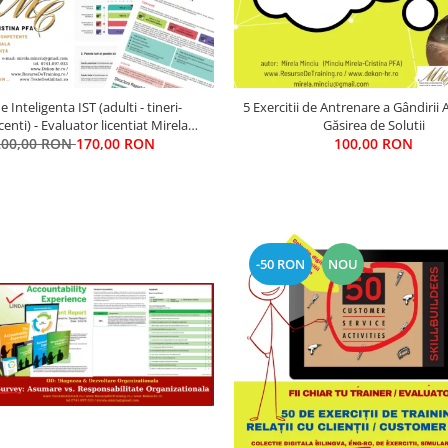
e Inteligenta IST (adulti - tineri-
5 Exercitii de Antrenare a Gândirii A
enti) - Evaluator licentiat Mirela
Găsirea de Solutii
200,00 RON
Minciu (Gîlcă)
170,00 RON
100,00 RON
-50 RON
NOU