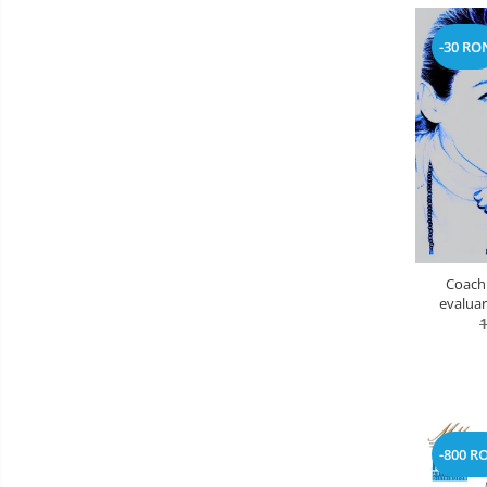
telecomunicatii, legislatie,
Cursuri de INTELLIGENCE si OSINT
psihologie, intelligence, OSINT etc)
-30 RO
Cursuri de TEHNICA MILITARA SI
ARME
Cursuri dindomeniul JURIDIC,
SIGURANTA SI DE APLICARE A LEGII
ANTIFRAUDA, ANTICORUPTIE, ANTI
Cursuri militare pentru militari,
CRIMA ORGANIZATA
civili, intelligence
5. CURSURI JURIDICE,
CRIMINALISTICA, CONTRA-
TERORISM, ANTI-DROG, ANTI-
Coaching UMB
CRIMA ORGANIZATA, ANTI-TRAFIC
evaluar
DE PERSOANE, ANTI-CORUPTIE
Cariere 
pentru org
-800 R