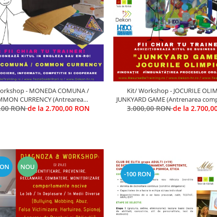
Workshop - MONEDA COMUNA /
Kit/ Workshop - JOCURILE OLIM
MON CURRENCY (Antrearea
JUNKYARD GAME (Antrenarea comp
0,00 RON
petentelor de COOPERARE si
de la 2.700,00 RON
de INOVARE si imbunatatire Pr
3.000,00 RON
de la 2.700,
COMPETITIVITATE)
RON
NOU
-100 RON