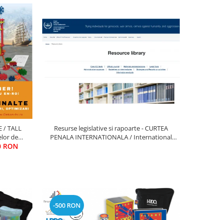
Resurse legislative si rapoarte - CURTEA
 / TALL
PENALA INTERNATIONALA / International
lor de
Criminal Court
ZARE;
00 RON
TATIVA SI
-500 RON