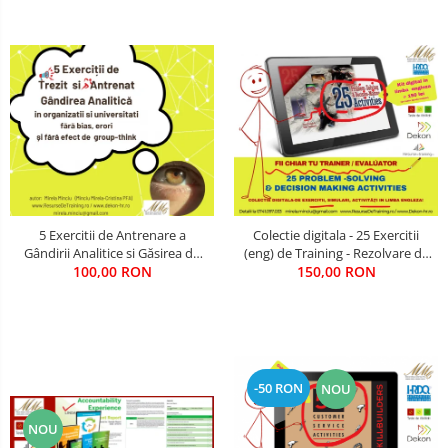
COMANDA, INTEROPERATIVITATE,
STRATEGIE, REACTIE RAPIDA,
LOGISTICA MILITARA SI CIVILA
CONTROL MILITAR SI CIVIL
Luarea Deciziilor (rapid, analitic,
fara bias, fara efect group-think)
Management
Managementul Schimbarii si
Adaptarii
5 Exercitii de Antrenare a
Colectie digitala - 25 Exercitii
Negociere (Achizitie / Vanzari /
Gândirii Analitice si Găsirea de
(eng) de Training - Rezolvare de
Cooperare / Competitie)
100,00 RON
Solutii
Probleme si Luare a Deciziilor
150,00 RON
(pentru training / evaluare)
OPERATIUNI AERIENE MILITARE SI
CIVILE
OPERATIUNI MARITIME MILITARE SI
CIVILE
-50 RON
NOU
OPERATIUNI SPATIALE MILITARE SI
NOU
CIVILE