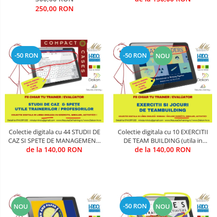
& Evaluare)
Evaluare)
250,00 RON
-50 RON
-50 RON
NOU
Colectie digitala cu 44 STUDII DE
Colectie digitala cu 10 EXERCITII
CAZ SI SPETE DE MANAGEMENT,
DE TEAM BUILDING (utila in
LUARE DECIZII, CHANGE &
de la 140,00 RON
Training & Evaluare)
de la 140,00 RON
PERFORMANCE (utila in Training
& Evaluare)
-50 RON
NOU
NOU