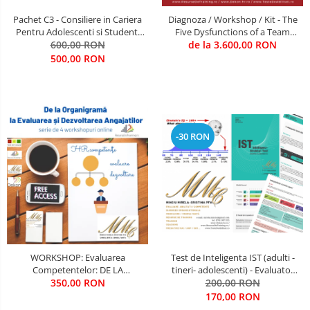
Comunicare (interpersonala, intra
CIVILA
Pachet C3 - Consiliere in Cariera
Diagnoza / Workshop / Kit - The
- departamentala, intre-
Pentru Adolescenti si Studenti
Five Dysfunctions of a Team
departamente, in intrreaga
evaluare, consiliere, indrumare
600,00 RON
(Autor Patrick Lencioni) / Trainer
de la 3.600,00 RON
COMUNICATII SPECIALE SI
organizatie, in situatii de criza, cu
- Mirela Minciu (sau ... FII TU
500,00 RON
SATELITARE
persoane de decizie, cu persoane
TRAINER)
de influenta, cu pbeneficiari, in
Creativitate & Inovare
functie de
CRIMINALISTICA / CONTRA-
TERORISM / ANTI-DROG / ANTI-
-30 RON
CRIMA ORGANIZATA
Cultura Organizationala
Cyber-Security
Energizare
Etica, Deontologie, Profesionalism
INGINERIE MILITARA SI CIVILA
WORKSHOP: Evaluarea
Test de Inteligenta IST (adulti -
Competentelor: DE LA
tineri- adolescenti) - Evaluator
Intelligence & OSINT
ORGANIGRAMA SI EVALUARE, LA
350,00 RON
licentiat Mirela Minciu (Gîlcă)
200,00 RON
DEZVOLTAREA
170,00 RON
LEADERSHIP MILITAR-CIVIL DE
COMPETENTELOR