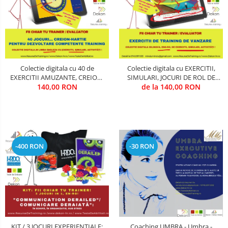
Colectie digitala cu 40 de
Colectie digitala cu EXERCITII,
EXERCITII AMUZANTE, CREION-
SIMULARI, JOCURI DE ROL DE
HARTIE, PENTRU TRAINING SI
140,00 RON
VANZARE (utila in Training &
de la 140,00 RON
DEZVOLTARE COMPETENTE
Evaluare)
(utila in Training & Evaluare)
-400 RON
-30 RON
KIT / 3 JOCURI EXPERIENTIALE:
Coaching UMBRA - Umbra -