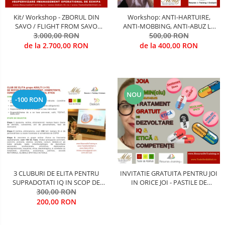
Kit/ Workshop - ZBORUL DIN
Workshop: ANTI-HARTUIRE,
SAVO / FLIGHT FROM SAVO
ANTI-MOBBING, ANTI-ABUZ LA
(Antrenarea competentelor de
3.000,00 RON
LOCUL DE MUNCA, IN
500,00 RON
supervizare)
ORGANIZATII, IN DEPLASARE, IN
de la 2.700,00 RON
de la 400,00 RON
MEDII DIVERSE
NOU
-100 RON
3 CLUBURI DE ELITA PENTRU
INVITATIE GRATUITA PENTRU JOI
SUPRADOTATI IQ IN SCOP DE
IN ORICE JOI - PASTILE DE
DEZVOLTARE ACCELERATA
300,00 RON
INVATARE (SPEȚE, SIMULARI,
(1.ADULTI (18-99 ani)/ 2.
ANCHETE, ANALIZE, DEBATE..)
200,00 RON
ADOLESCENTI (14-18 ani) / 3.
COPII (5-14 ani) in arii necesare