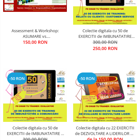
OPERATIUNI TERESTRE MILITARE SI
CIVILE
Performanta Echipei
Assessment & Workshop:
Colectie digitala cu 50 de
Rezolvare de Probleme
ASUMARE vs.
EXERCITII de IMBUNATATIRE
RESPONSABILITATE
150,00 RON
RELATII CU CLIENTII (utila in
300,00 RON
Rezolvarea Conflictelor /
Organizationala /
Training & Evaluare)
250,00 RON
ACCOUNTABILITY EXPERIENCE
Neintelegerilor / Disputelor
ASSESSMENT
Servicii & Relationarea cu Clientii
Teambuilding
-50 RON
-50 RON
Time Management / Planificare /
Organizare
Colectie digitala cu 50 de
Colectie digitala cu 22 EXERCITII
EXERCITII de IMBUNATATIRE A
de DEZVOLTARE A LIDERILOR DE
COMUNICARII (utila in Training
300,00 RON
ECHIPA (utila in Training &
de la 150,00 RON