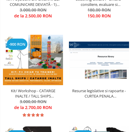
COMUNICARE DEVIATĂ - 1)
consiliere, evaluare si
INTRE PERSOANE, 2) INTRE
3.000,00 RON
antrenamente de dezvoltare
180,00 RON
DEPARTAMENTE, 3) SUB STRES
Cariere De Elita; antrenamente si
de la 2.500,00 RON
150,00 RON
ORGANIZATIONAL (Antrenarea
pregatire pentru organizatii
Competentelor de
civile, militare, diplomatice, de
COMUNICARE, LEADERSHIP,
intelligence
FOCUS PE OBIECTIVE STRATE
-900 RON
Resurse legislative si rapoarte -
Kit/ Workshop - CATARGE
CURTEA PENALA
INALTE / TALL SHIPS
INTERNATIONALA /
(Antrenarea Competentelor de
3.000,00 RON
International Criminal Court
STABILIRE OBIECTIVE,
de la 2.700,00 RON
OPTIMIZARE; CREATIVITATE;
PERFORMANTA CALITATIVA SI
CANTITATIVA)