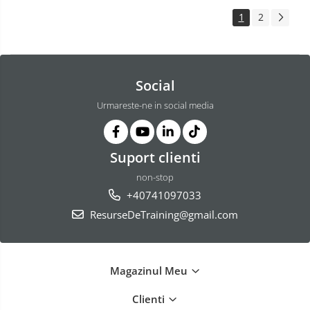
dezvoltarii si rolurilor de elita
1
2
Social
Urmareste-ne in social media
Suport clienti
non-stop
+40741097033
ResurseDeTraining@gmail.com
Magazinul Meu
Clienti