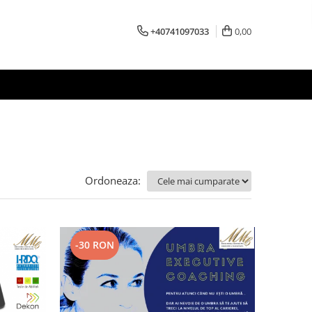
+40741097033
0,00
Ordoneaza:
-30 RON