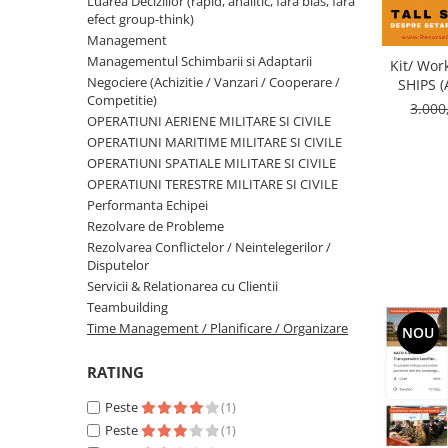
Luarea Deciziilor (rapid, analitic, fara bias, fara
Luarea Deciziilor (rapid, analitic,
efect group-think)
fara bias, fara efect group-think)
Management
Managementul Schimbarii si Adaptarii
Kit/ Wor
Management
Negociere (Achizitie / Vanzari / Cooperare /
SHIPS 
Managementul Schimbarii si
Competitie)
STABI
3.00
Adaptarii
OPERATIUNI AERIENE MILITARE SI CIVILE
CRE
CA
OPERATIUNI MARITIME MILITARE SI CIVILE
Negociere (Achizitie / Vanzari /
OPERATIUNI SPATIALE MILITARE SI CIVILE
Cooperare / Competitie)
OPERATIUNI TERESTRE MILITARE SI CIVILE
OPERATIUNI AERIENE MILITARE SI
Performanta Echipei
CIVILE
Rezolvare de Probleme
Rezolvarea Conflictelor / Neintelegerilor /
OPERATIUNI MARITIME MILITARE SI
Disputelor
CIVILE
Servicii & Relationarea cu Clientii
OPERATIUNI SPATIALE MILITARE SI
Teambuilding
CIVILE
Time Management / Planificare / Organizare
NOU
OPERATIUNI TERESTRE MILITARE SI
RATING
CIVILE
Performanta Echipei
Peste
(1)
Peste
(1)
Rezolvare de Probleme