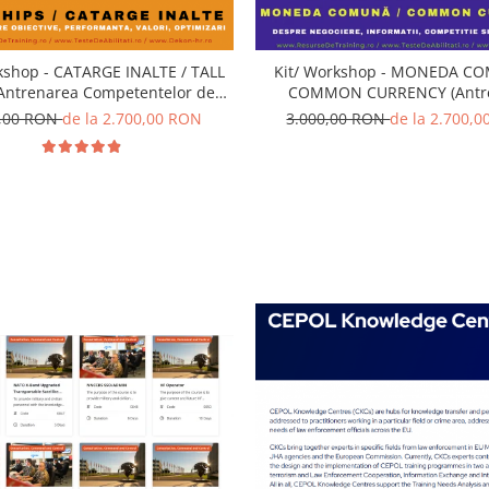
kshop - CATARGE INALTE / TALL
Kit/ Workshop - MONEDA C
(Antrenarea Competentelor de
COMMON CURRENCY (Antr
LIRE OBIECTIVE, OPTIMIZARE;
competentelor de COOPERA
0,00 RON
de la 2.700,00 RON
3.000,00 RON
de la 2.700,
ATIVITATE; PERFORMANTA
COMPETITIVITATE)
LITATIVA SI CANTITATIVA)