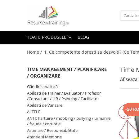
Toate Produsele
1. Ce competente doresti sa
TOATE PRODUSELE
BLOG
dezvolti? (Ce Teme / Competente.. )
Gândire analitică
Home /
1. Ce competente doresti sa dezvolti? (Ce Tem
Abilitati de Trainer / Evaluator /
Profesor /Consultant / HR /
Time M
TIME MANAGEMENT / PLANIFICARE
Psiholog / Facilitator
Abilitati de Vanzare
/ ORGANIZARE
Afiseaza:
ALTELE
Gândire analitică
ANTI: hartuire / mobbing / bullying
Abilitati de Trainer / Evaluator / Profesor
/ urmarire / frauda / coruptie
/Consultant / HR / Psiholog / Facilitator
Abilitati de Vanzare
Asumare / Responsabilitate
-50 R
ALTELE
Atentie si Memorie
ANTI: hartuire / mobbing / bullying / urmarire
/ frauda / coruptie
COMANDA-CONTROL-
Asumare / Responsabilitate
CONSULTANTA MILITARA SI DE
Atentie si Memorie