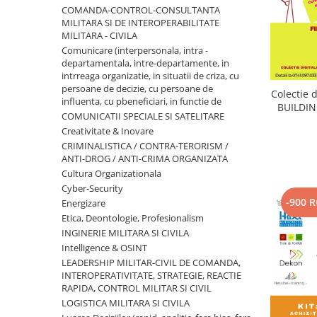
INTEROPERABILITATE MILITARA -
Comunicare (interpersonala, intra
COMANDA-CONTROL-CONSULTANTA
CIVILA
MILITARA SI DE INTEROPERABILITATE
- departamentala, intre-
MILITARA - CIVILA
departamente, in intrreaga
COMUNICATII SPECIALE SI
Comunicare (interpersonala, intra -
organizatie, in situatii de criza, cu
SATELITARE
departamentala, intre-departamente, in
persoane de decizie, cu persoane
intrreaga organizatie, in situatii de criza, cu
de influenta, cu pbeneficiari, in
Creativitate & Inovare
persoane de decizie, cu persoane de
Colectie digitala
functie de
influenta, cu pbeneficiari, in functie de
CRIMINALISTICA / CONTRA-
COMUNICATII SPECIALE SI SATELITARE
TERORISM / ANTI-DROG / ANTI-
Creativitate & Inovare
CRIMA ORGANIZATA
Cultura Organizationala
CRIMINALISTICA / CONTRA-TERORISM /
ANTI-DROG / ANTI-CRIMA ORGANIZATA
Cyber-Security
Cultura Organizationala
Energizare
Cyber-Security
-900 
Energizare
Etica, Deontologie, Profesionalism
Etica, Deontologie, Profesionalism
INGINERIE MILITARA SI CIVILA
INGINERIE MILITARA SI CIVILA
Intelligence & OSINT
Intelligence & OSINT
LEADERSHIP MILITAR-CIVIL DE COMANDA,
LEADERSHIP MILITAR-CIVIL DE
INTEROPERATIVITATE, STRATEGIE, REACTIE
COMANDA, INTEROPERATIVITATE,
RAPIDA, CONTROL MILITAR SI CIVIL
STRATEGIE, REACTIE RAPIDA,
LOGISTICA MILITARA SI CIVILA
LOGISTICA MILITARA SI CIVILA
CONTROL MILITAR SI CIVIL