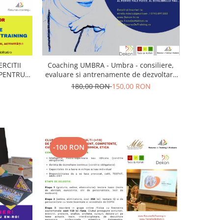
ERCITII
Coaching UMBRA - Umbra - consiliere,
 PENTRU
evaluare si antrenamente de dezvoltare
MPETENTE
Cariere De Elita; antrenamente si
180,00 RON
150,00 RON
are)
pregatire pentru organizatii civile,
militare, diplomatice, de intelligence
-100 RON