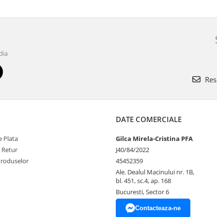
dia
Res
DATE COMERCIALE
 Plata
Gilca Mirela-Cristina PFA
e Retur
J40/84/2022
Produselor
45452359
Ale. Dealul Macinului nr. 1B,
bl. 451, sc.4, ap. 168
Bucuresti, Sector 6
Contacteaza-ne