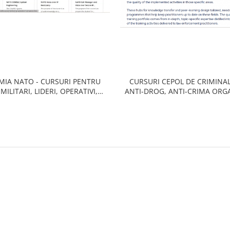
MIA NATO - CURSURI PENTRU
CURSURI CEPOL DE CRIMINAL
, MILITARI, LIDERI, OPERATIVI,
ANTI-DROG, ANTI-CRIMA ORG
SA, IT-ISTI, LOGISTICIENI,
ANTI-CORUPTIE, ANTI-TRAF
GENCE, OPERATIUNI TERESTRAE,
PERSOANE, ANTI-FRAU
TIALE, MARITIME, AERIENE,
DA, REACTIE RAPIDA, INTER-
OPERAT