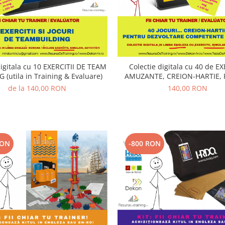
 cu 10 EXERCITII DE TEAM
Colectie digitala cu 40 de EX
BUILDING (utila in Training & Evaluare)
AMUZANTE, CREION-HARTIE,
TRAINING SI DEZVOLTARE CO
de la 140,00 RON
140,00 RON
(utila in Training & Evalu
RON
-800 RON