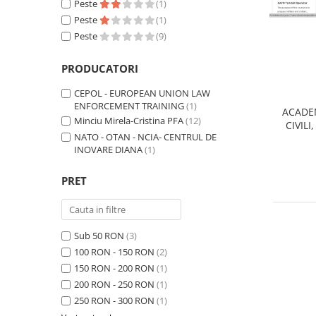
Peste
(1)
Rezolvarea Conflictelor /
Peste
(1)
Neintelegerilor / Disputelor
Peste
(9)
Servicii & Relationarea cu Clientii
PRODUCATORI
Teambuilding
Time Management / Planificare /
CEPOL - EUROPEAN UNION LAW
ENFORCEMENT TRAINING
(1)
Organizare
ACADE
Minciu Mirela-Cristina PFA
(12)
CIVILI
2. Ce anume te-ar interesa? (Kituri,
NATO - OTAN - NCIA- CENTRUL DE
PRE
exercitii, training, consultanta,
INOVARE DIANA
(1)
INTELLI
diagnoza organizationala, evaluare
Exercitii pentru Training si
SPA
de competente, altele)
Evaluare
COMAN
PRET
Kit-uri de Training, Workshop,
Jocuri de invatare,
Worksop / Curs / Training /
Sub 50 RON
(3)
Simulare / Evaluare
100 RON - 150 RON
(2)
150 RON - 200 RON
(1)
Consiliere / Consultanta
200 RON - 250 RON
(1)
Teste de Abilitati, Competente si
250 RON - 300 RON
(1)
Aptitudini