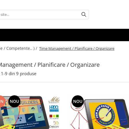
e / Competente.. ) /
Time Management / Planificare / Organizare
anagement / Planificare / Organizare
1-
9
din
9
produse
ON
NOU
NOU