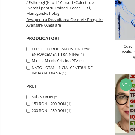
INTEROPERABILITATE MILITARA -
/ Psihologi (Kituri / Cursuri /Colectii de
Comunicare (interpersonala, intra
CIVILA
Exercitii pentru Traineri, Coach, HR-i,
- departamentala, intre-
Manageri,Psihologi)
departamente, in intrreaga
COMUNICATII SPECIALE SI
Dvs. pentru Dezvoltarea Carierei / Pregatire
organizatie, in situatii de criza, cu
Avansare /Angajare
SATELITARE
persoane de decizie, cu persoane
de influenta, cu pbeneficiari, in
Creativitate & Inovare
PRODUCATORI
functie de
CRIMINALISTICA / CONTRA-
Coaching UMB
CEPOL - EUROPEAN UNION LAW
TERORISM / ANTI-DROG / ANTI-
evaluar
ENFORCEMENT TRAINING
(1)
CRIMA ORGANIZATA
Cariere 
Cultura Organizationala
Minciu Mirela-Cristina PFA
(4)
pentru org
NATO - OTAN - NCIA- CENTRUL DE
Cyber-Security
INOVARE DIANA
(1)
Energizare
NOU
PRET
Etica, Deontologie, Profesionalism
Sub 50 RON
(5)
INGINERIE MILITARA SI CIVILA
150 RON - 200 RON
(1)
Intelligence & OSINT
200 RON - 250 RON
(1)
LEADERSHIP MILITAR-CIVIL DE
COMANDA, INTEROPERATIVITATE,
STRATEGIE, REACTIE RAPIDA,
LOGISTICA MILITARA SI CIVILA
CONTROL MILITAR SI CIVIL