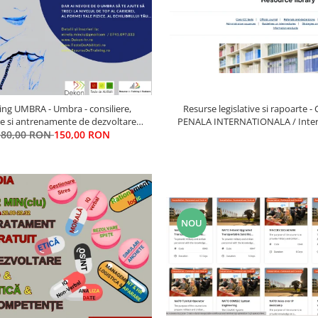
Resurse legislative si rapoarte 
RA - Umbra - consiliere,
PENALA INTERNATIONALA / Inter
e si antrenamente de dezvoltare
Criminal Court
De Elita; antrenamente si pregatire
180,00 RON
150,00 RON
anizatii civile, militare, diplomatice,
de intelligence
NOU