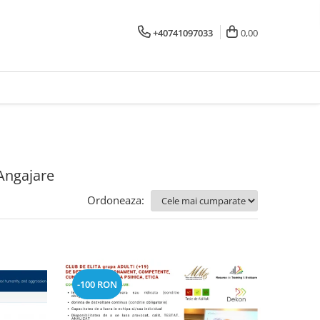
+40741097033
0,00
/Angajare
Ordoneaza:
-100 RON