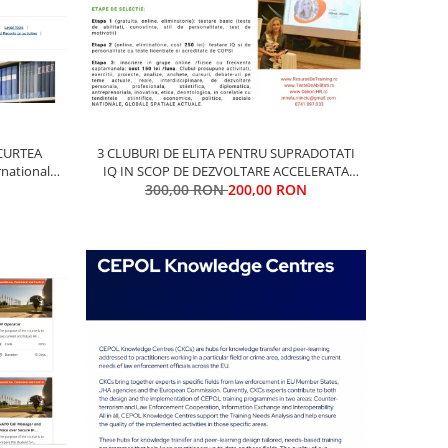
- CURTEA
3 CLUBURI DE ELITA PENTRU SUPRADOTATI
national
IQ IN SCOP DE DEZVOLTARE ACCELERATA
(1.ADULTI (18-99 ani)/ 2. ADOLESCENTI (14-18
300,00 RON
200,00 RON
ani) / 3. COPII (5-14 ani) in arii necesare
dezvoltarii si rolurilor de elita