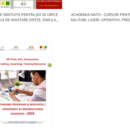
ACADEMIA NATO - CURSURI PENTR
IE GRATUITA PENTRU JOI IN ORICE
MILITARI, LIDERI, OPERATIVI, PRESA
TILE DE INVATARE (SPEȚE, SIMULARI,
LOGISTICIENI, INTELLIGENCE, OP
CHETE, ANALIZE, DEBATE..)
TERESTRAE, SPATIALE, MARITIME,
COMANDA, REACTIE RAPIDA, INT