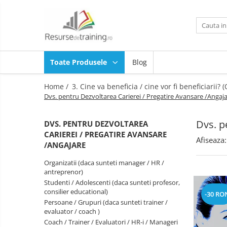
Toate Produsele
1. Ce competente doresti sa
Toate Produsele
Blog
dezvolti? (Ce Teme / Competente.. )
Gândire analitică
Home /
3. Cine va beneficia / cine vor fi beneficiarii?
Abilitati de Trainer / Evaluator /
Dvs. pentru Dezvoltarea Carierei / Pregatire Avansare /Angaj
Profesor /Consultant / HR /
Psiholog / Facilitator
Abilitati de Vanzare
Dvs. p
DVS. PENTRU DEZVOLTAREA
CARIEREI / PREGATIRE AVANSARE
ALTELE
Afiseaza:
/ANGAJARE
ANTI: hartuire / mobbing / bullying
/ urmarire / frauda / coruptie
Organizatii (daca sunteti manager / HR /
antreprenor)
Asumare / Responsabilitate
Studenti / Adolescenti (daca sunteti profesor,
consilier educational)
Atentie si Memorie
-30 RO
Persoane / Grupuri (daca sunteti trainer /
COMANDA-CONTROL-
evaluator / coach )
CONSULTANTA MILITARA SI DE
Coach / Trainer / Evaluatori / HR-i / Manageri