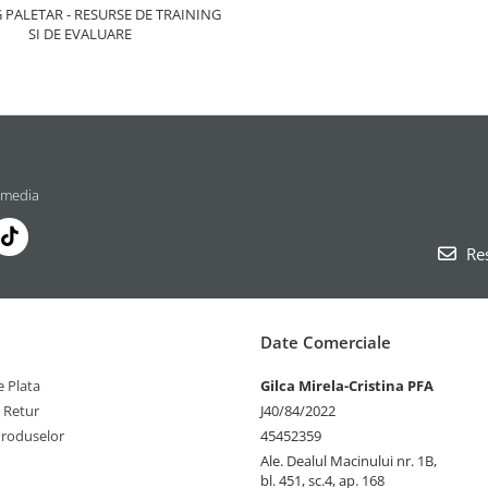
 PALETAR - RESURSE DE TRAINING
SI DE EVALUARE
 media
Res
Date Comerciale
 Plata
Gilca Mirela-Cristina PFA
e Retur
J40/84/2022
Produselor
45452359
Ale. Dealul Macinului nr. 1B,
bl. 451, sc.4, ap. 168