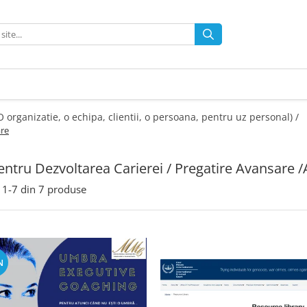
 (O organizatie, o echipa, clientii, o persoana, pentru uz personal) /
are
entru Dezvoltarea Carierei / Pregatire Avansare 
1-
7
din
7
produse
N