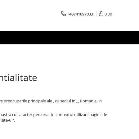
+40741097033
0,00
tialitate
reocuparile principale ale , cu sediul in ,,, Romania, in
tra cu caracter personal, in contextul utilizarii paginii de
site-ul".