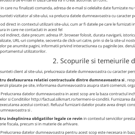
oastra de e-mail in baza careia va fi creat automat un cont.
 in care nu finalizati comanda, adresa de e-mail si celelalte date furnizate nu v
sunteti vizitator al site-ului, va prelucra datele dumneavoastra cu caracter pe
od direct in contextul utilizarii site-ului, cum ar fi datele pe care le furnizati i
ra in care ne contactati in acest fel
od indirect, date precum: adresa IP, browser folosit, durata navigarii, istoricu
alizate, URL-uri complete, secventa de click-uri catre, prin si de la site-ul no
telor pe anumite pagini, informatii privind interactiunea cu paginile (ex. derul
ortamentul utilizatorilor.
2. Scopurile si temeiurile d
sunteti client al site-ului, prelucreaza datele dumneavoastra cu caracter pers
tru desfasurarea relatiei contractuale dintre dumneavoastra si
, res
nzii plasate pe site, informarea dumneavoastra asupra starii comenzii, org
Prelucrarea datelor dumneavoastra in acest scop are la baza contractul inche
lor si Conditiilor http://factual.silkmart.ro/termeni-si-conditii. Furnizarea
executarea acestui contract. Refuzul furnizarii datelor poate avea drept conse
dumneavoastra si .
ru indeplinirea obligatiilor legale ce revin
in contextul serviciilor presta
rie fiscala, precum si in materie de arhivare.
: Prelucrarea datelor dumneavoastra pentru acest scop este necesara in baza