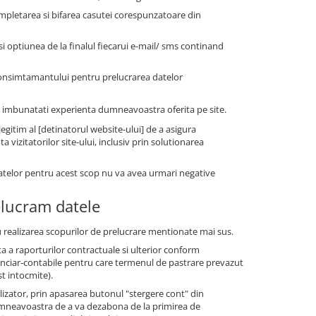
mpletarea si bifarea casutei corespunzatoare din
 optiunea de la finalul fiecarui e-mail/ sms continand
consimtamantului pentru prelucrarea datelor
i a imbunatati experienta dumneavoastra oferita pe site.
gitim al [detinatorul website-ului] de a asigura
vizitatorilor site-ului, inclusiv prin solutionarea
datelor pentru acest scop nu va avea urmari negative
elucram datele
 realizarea scopurilor de prelucrare mentionate mai sus.
a a raporturilor contractuale si ulterior conform
financiar-contabile pentru care termenul de pastrare prevazut
st intocmite).
tilizator, prin apasarea butonul "stergere cont" din
dumneavoastra de a va dezabona de la primirea de