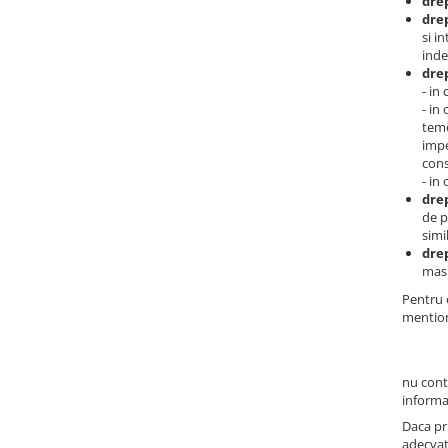
drep
drep
si i
inde
drep
- in
- in
teme
impe
cons
- in
drep
de p
simi
drep
masu
Pentru o
mention
nu cont
informat
Daca pr
adecvat 