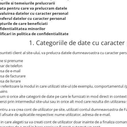
urile si temeiurile prelucrarii
ata pentru care va prelucram datele
valuirea datelor cu caracter personal
nsferul datelor cu caracter personal
turile de care beneficiati
fidentialitatea minorilor
ficari in politica de confidentialitate
1. Categoriile de date cu caracter
sunteti client al site-ului, va prelucra datele dumneavoastra cu caracter pers
e si prenume
ar de telefon
sa de e-mail
sa de facturare
sa de livrare
 referitoare la modul in care utilizati site-ul (de exemplu, comportamentul 
ains
um si orice alte categorii de date pe care le furnizati in mod direct in contextu
nzi prin intermediul site-ului sau in orice alt mod care rezulta din utilizarea s
ntru a va crea cont de utilizator pe site, utilizati contul dumneavoastra de
l afisate de aplicatiile respective: nume utilizator, adresa de e-mail.
 in care alegeti sa va creati cont de utilizator doar inainte de a finaliza coma