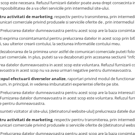
 scop este necesara. Refuzul furnizarii datelor poate avea drept consecinta impo
imposibilitatea de a va oferi serviciile prin intermediul site-ului.
tru activitati de marketing
, respectiv pentru transmiterea, prin intermedi
nicari comerciale privind produsele si serviciile oferite de , prin intermediul s
: Prelucrarea datelor dumneavoastra pentru acest scop are la baza consimtam
ti exprima consimtamantul pentru prelucrarea datelor in acest scop prin bi
, sau ulterior crearii contului, la sectiunea informatiile contului meu.
dezabonarea de la primirea unor astfel de comunicari comerciale puteti folosi
ari comerciale. In plus, puteti sa va dezabonati prin accesarea sectiunii "Inf
rea datelor dumneavoastra in acest scop este voluntara. Refuzul furnizarii 
oastra in acest scop nu va avea urmari negative pentru dumneavoastra.
copul efectuarii diverselor analize
, raportari privind modul de functionare 
um, in principal, in vederea imbunatatiri experientei oferite pe site.
: Prelucrarea datelor dumneavoastra pentru acest scop are la baza interesul 
. Furnizarea datelor dumneavoastra in acest scop este voluntara. Refuzul fur
e pentru dumneavoastra.
sunteti vizitator al site-ului, [detinatorul website-ului] prelucreaza datele 
tru activitati de marketing
, respectiv pentru transmiterea, prin intermedi
nicari comerciale privind produsele si serviciile oferite de [detinatorul websit
: Prelucrarea datelor dumneavoastra pentru acest scop are la baza consimtam