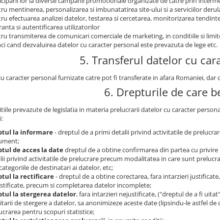
iciparii lor la diverse campanii promotionale organizate de catre prin intermed
ru mentinerea, personalizarea si imbunatatirea site-ului si a serviciilor derul
ru efectuarea analizei datelor, testarea si cercetarea, monitorizarea tendintelo
ranta si autentificarea utilizatorilor
ru transmiterea de comunicari comerciale de marketing, in conditiile si limi
ci cand dezvaluirea datelor cu caracter personal este prevazuta de lege etc.
5. Transferul datelor cu car
cu caracter personal furnizate catre pot fi transferate in afara Romaniei, da
6. Drepturile de care be
tiile prevazute de legislatia in materia prelucrarii datelor cu caracter person
i:
ptul la informare
- dreptul de a primi detalii privind activitatile de prelucr
ument;
tul de acces la date
dreptul de a obtine confirmarea din partea cu privire 
lii privind activitatile de prelucrare precum modalitatea in care sunt prelucrat
categoriile de destinatari ai datelor, etc;
tul la rectificare
- dreptul de a obtine corectarea, fara intarzieri justificat
stificate, precum si completarea datelor incomplete;
tul la stergerea datelor
, fara intarzieri nejustificate, ("dreptul de a fi uita
citarii de stergere a datelor, sa anonimizeze aceste date (lipsindu-le astfel de 
ucrarea pentru scopuri statistice;