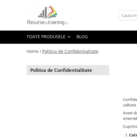
Toate Produsele
1. Ce competente doresti sa
TOATE PRODUSELE
BLOG
dezvolti? (Ce Teme / Competente.. )
Gândire analitică
Home /
Politica de Confidentialitate
Abilitati de Trainer / Evaluator /
Profesor /Consultant / HR /
Psiholog / Facilitator
Politica de Confidentialitate
Abilitati de Vanzare
ALTELE
ANTI: hartuire / mobbing / bullying
/ urmarire / frauda / coruptie
Confide
calitat
Asumare / Responsabilitate
Acest d
Atentie si Memorie
internet
COMANDA-CONTROL-
Cuprins
CONSULTANTA MILITARA SI DE
Cat