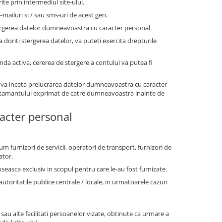
te prin intermediul site-ului.
-mailuri si / sau sms-uri de acest gen.
ergerea datelor dumneavoastra cu caracter personal.
a doriti stergerea datelor, va puteti exercita drepturile
anda activa, cererea de stergere a contului va putea fi
 va inceta prelucrarea datelor dumneavoastra cu caracter
simtamantului exprimat de catre dumneavoastra inainte de
racter personal
um furnizori de servicii, operatori de transport, furnizori de
ator.
oseasca exclusiv in scopul pentru care le-au fost furnizate.
ritatile publice centrale / locale, in urmatoarele cazuri
 sau alte facilitati persoanelor vizate, obtinute ca urmare a