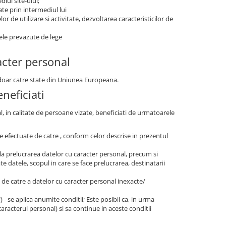
iul site-ului;
ate prin intermediul lui
r de utilizare si activitate, dezvoltarea caracteristicilor de
tele prevazute de lege
acter personal
r doar catre state din Uniunea Europeana.
neficiati
al, in calitate de persoane vizate, beneficiati de urmatoarele
are efectuate de catre , conform celor descrise in prezentul
la prelucrarea datelor cu caracter personal, precum si
e datele, scopul in care se face prelucrarea, destinatarii
e, de catre a datelor cu caracter personal inexacte/
t") - se aplica anumite conditii; Este posibil ca, in urma
caracterul personal) si sa continue in aceste conditii