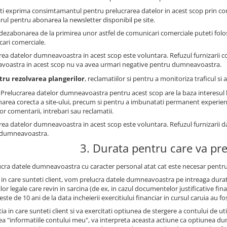
ti exprima consimtamantul pentru prelucrarea datelor in acest scop prin co
rul pentru abonarea la newsletter disponibil pe site.
dezabonarea de la primirea unor astfel de comunicari comerciale puteti folosi
ari comerciale.
rea datelor dumneavoastra in acest scop este voluntara. Refuzul furnizarii 
oastra in acest scop nu va avea urmari negative pentru dumneavoastra.
tru rezolvarea plangerilor
, reclamatiilor si pentru a monitoriza traficul s
: Prelucrarea datelor dumneavoastra pentru acest scop are la baza interesul le
narea corecta a site-ului, precum si pentru a imbunatati permanent experienta 
lor comentarii, intrebari sau reclamatii.
rea datelor dumneavoastra in acest scop este voluntara. Refuzul furnizarii 
 dumneavoastra.
3. Durata pentru care va pr
ucra datele dumneavoastra cu caracter personal atat cat este necesar pentru
l in care sunteti client, vom prelucra datele dumneavoastra pe intreaga durat
ilor legale care revin in sarcina (de ex, in cazul documentelor justificative 
este de 10 ani de la data incheierii exercitiului financiar in cursul caruia au fo
tia in care sunteti client si va exercitati optiunea de stergere a contului de u
ea "informatiile contului meu", va interpreta aceasta actiune ca optiunea 