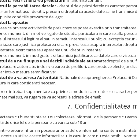
tul la restrictionarea prelucrarii
, in anumite conditii;
tul la portabilitatea datelor
- dreptul de a primi datele cu caracter perso
ntr-un format usor de citit, precum si dreptul ca aceste date sa fie transmise 
plinite conditiile prevazute de lege;
tul la opozitie
 ceea ce priveste activitatile de prelucrare se poate exercita prin transmiterea
 orice moment, din motive legate de situatia particulara in care se afla persoan
iul interesului legitim al sau in temeiul interesului public, cu exceptia cazur
rioase care justifica prelucarea si care prevaleaza asupra intereselor, dreptur
tatarea, exercitarea sau apararea unui drept in instanta;
 orice moment, in mod gratuit si fara nicio justificare, ca datele care o vizeaza
tul de a nu fi supus unei decizii individuale automate
dreptul de a nu f
relucrare automate, inclusiv crearea de profiluri, care produce efecte juridi
lar intr-o masura semnificativa;
tul de a va adresa Autoritatii
Nationale de supraveghere a Prelucrarii Da
ra in care considerati necesar.
rice intrebari suplimentare cu privire la modul in care datele cu caracter pe
ate mai sus, va rugam sa va adresati la adresa de email:
7. Confidentialitatea 
acteaza cu buna stiinta sau nu colecteaza informatii de la persoane cu varsta
ii de orice fel de la persoane cu varsta sub 18 ani.
intr-o eroare intram in posesia unor astfel de informatii si suntem instiinta
pentru a utiliza aceste informatii sau, in cazul in care nu este posibil, vom s