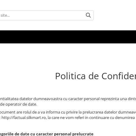
Politica de Confiden
ntialitatea datelor dumneavoastra cu caracter personal reprezinta una dintre p
e de operator de date.
ocument are rolul de a va informa cu privire la prelucrarea datelor dumneavoas
 http://factual.silkmart.ro, la care ne vom referi in continuare cu denumirea "
egoriile de date cu caracter personal prelucrate