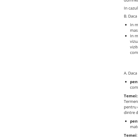
dumneav
Luarea Deciziilor (rapid, analitic,
In cazul
fara bias, fara efect group-think)
B. Daca 
Management
In m
masu
Managementul Schimbarii si
In m
Adaptarii
vizu
Negociere (Achizitie / Vanzari /
vizi
Cooperare / Competitie)
comp
OPERATIUNI AERIENE MILITARE SI
CIVILE
A. Daca 
OPERATIUNI MARITIME MILITARE SI
pen
CIVILE
come
OPERATIUNI SPATIALE MILITARE SI
Temei:
CIVILE
Termene
pentru 
OPERATIUNI TERESTRE MILITARE SI
dintre 
CIVILE
pent
Performanta Echipei
mate
Rezolvare de Probleme
Temei