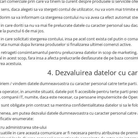
ri comerciale prin care va tinem la curent despre produsele si serviciile oferi
 sens, daca alegeti sa va stergeti contul de utilizator, nu va vom mai trimite e
 dorim sa va informam ca stergerea contului nu va avea ca efect automat st
 in care doriti sa nu va mai fie prelucrate datele cu caracter personal sau dac
e la punctul 6 de mai jos.
 in care solicitati stergerea contului, insa pe acel cont exista cel putin o com
trata numai dupa livrarea produselor si finalizarea ultimei comenzi active.
 retrageti consimtamantul pentru prelucrarea datelor in scop de marketing,
l in acest scop, fara insa a afecta prelucrarile desfasurate de pe baza con
rea acestuia.
4. Dezvaluirea datelor cu ca
iriem / vindem datele dumneavoastra cu caracter personal catre terte parti.
 operator, in anumite situatii, datele pot fi accesibile pentru terte parti prec
, companii IT, numite, daca este necesar, ca persoane imputernicite de Oper
sunt obligate prin contract sa mentina confidentialitatea datelor si sa le fol
enea, am putea dezvalui datele dumneavoastra cu caracter personal catre auto
ficativ enumerate:
ru administrarea site-ului
ituatiile in care aceasta comunicare ar fi necesara pentru atribuirea de premii