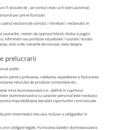
or fi stocate de , iar contul creat va fi sters automat.
rsonal pe care le furnizati:
n cadrul sectiunii de contact / intrebari / reclamatii, in
l cautarilor, sistem de operare folosit, limba si pagini
stru, informatii sau produse vizualizate / cautate, durata
area, click-urile, trecerile de mouse), date despre
e prelucrarii
onal astfel:
pectiv pentru preluarea, validarea, expedierea si facturarea
anizarea returului de produse comandate etc.
iat intre dumneavoastra si , definit in cuprinsul
 datelor dumneavoastra cu caracter personal este necesara
cinta imposibilitatea derularii raporturilor contractuale
te prin intermediul site-ului, inclusiv a obligatiilor in
 unor obligatii legale. Furnizarea datelor dumneavoastra