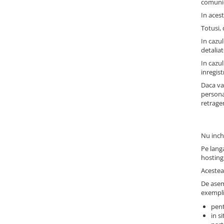
comunica
telecomunicatii, legislatie,
Cursuri de INTELLIGENCE si OSINT
psihologie, intelligence, OSINT etc)
In acest
Cursuri de TEHNICA MILITARA SI
Totusi,
ARME
In cazul
Cursuri dindomeniul JURIDIC,
detaliat
SIGURANTA SI DE APLICARE A LEGII
In cazul
ANTIFRAUDA, ANTICORUPTIE, ANTI
inregis
Cursuri militare pentru militari,
CRIMA ORGANIZATA
civili, intelligence
Daca va
persona
5. CURSURI JURIDICE,
retrage
CRIMINALISTICA, CONTRA-
TERORISM, ANTI-DROG, ANTI-
CRIMA ORGANIZATA, ANTI-TRAFIC
Nu inch
DE PERSOANE, ANTI-CORUPTIE
Pe langa
hosting
Acestea 
De asem
exempli
pent
in s