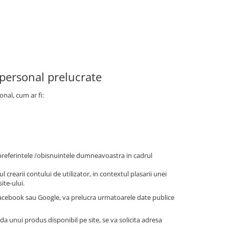
 personal prelucrate
onal, cum ar fi:
/preferintele /obisnuintele dumneavoastra in cadrul
l crearii contului de utilizator, in contextul plasarii unei
ite-ului.
 Facebook sau Google, va prelucra urmatoarele date publice
nda unui produs disponibil pe site, se va solicita adresa