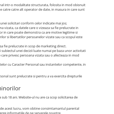
nal intr-o modalitate structurata, folosita in mod obisnuit
de catre catre alt operator de date, in masura in care sunt
 unei solicitari conform celor indicate mai jos;
a vizata, ca datele care o vizeaza sa fie prelucrate in
ilor in care poate demonstra ca are motive legitime si
ilor si libertatilor persoanelor vizate sau ca scopul este
 sa fie prelucrate in scop de marketing direct.
i subiectul unei decizii luate numai pe baza unor activitati
ce care privesc persoana vizata sau o afecteaza in mod
telor cu Caracter Personal sau instantelor competente, in
rsonal sunt prelucrate si pentru a va exercita drepturile
minorilor
 sub 18 ani. Website-ul nu are ca scop solicitarea de
ti de acest lucru, vom obtine consimtamantul parental
terge informatiile de pe serverele noastre.