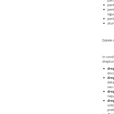
part
pent
pent
sigu
pent
atun
Datele 
In condi
dreptur
dre
doc
drep
deta
sau 
drep
neju
drep
soli
prel