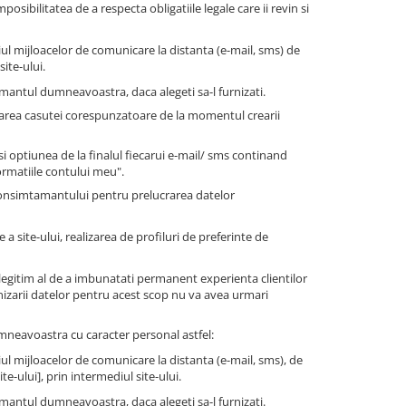
sibilitatea de a respecta obligatiile legale care ii revin si
ul mijloacelor de comunicare la distanta (e-mail, sms) de
ite-ului.
antul dumneavoastra, daca alegeti sa-l furnizati.
farea casutei corespunzatoare de la momentul crearii
 optiunea de la finalul fiecarui e-mail/ sms continand
ormatiile contului meu".
consimtamantului pentru prelucrarea datelor
a site-ului, realizarea de profiluri de preferinte de
legitim al de a imbunatati permanent experienta clientilor
nizarii datelor pentru acest scop nu va avea urmari
dumneavoastra cu caracter personal astfel:
ul mijloacelor de comunicare la distanta (e-mail, sms), de
e-ului], prin intermediul site-ului.
antul dumneavoastra, daca alegeti sa-l furnizati.