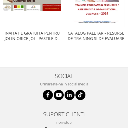
Servicii & Relationarea cu Clientii
Teambuilding
Time Management / Planificare /
Organizare
INVITATIE GRATUITA PENTRU
CATALOG PALETAR - RESURSE
JOI IN ORICE JOI - PASTILE DE
DE TRAINING SI DE EVALUARE
INVATARE (SPEȚE, SIMULARI,
ANCHETE, ANALIZE, DEBATE..)
SOCIAL
Urmareste-ne in social media
SUPORT CLIENTI
non-stop