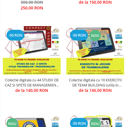
COMUNICARII (utila in Training
300,00 RON
ECHIPA (utila in Training &
de la 150,00 RON
COMANDA, INTEROPERATIVITATE,
& Evaluare)
Evaluare)
250,00 RON
STRATEGIE, REACTIE RAPIDA,
LOGISTICA MILITARA SI CIVILA
CONTROL MILITAR SI CIVIL
Luarea Deciziilor (rapid, analitic,
fara bias, fara efect group-think)
-50 RON
-50 RON
NOU
Management
Managementul Schimbarii si
Adaptarii
Negociere (Achizitie / Vanzari /
Cooperare / Competitie)
Colectie digitala cu 44 STUDII DE
Colectie digitala cu 10 EXERCITII
OPERATIUNI AERIENE MILITARE SI
CAZ SI SPETE DE MANAGEMENT,
DE TEAM BUILDING (utila in
CIVILE
LUARE DECIZII, CHANGE &
de la 140,00 RON
Training & Evaluare)
de la 140,00 RON
PERFORMANCE (utila in Training
OPERATIUNI MARITIME MILITARE SI
& Evaluare)
CIVILE
OPERATIUNI SPATIALE MILITARE SI
CIVILE
-50 RON
NOU
NOU