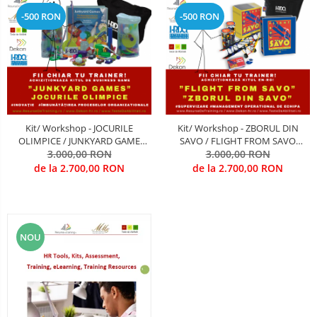
-500 RON
-500 RON
Kit/ Workshop - JOCURILE
Kit/ Workshop - ZBORUL DIN
OLIMPICE / JUNKYARD GAME
SAVO / FLIGHT FROM SAVO
(Antrenarea competentelor de
3.000,00 RON
(Antrenarea competentelor de
3.000,00 RON
INOVARE si imbunatatire
supervizare)
de la 2.700,00 RON
de la 2.700,00 RON
Procese))
NOU