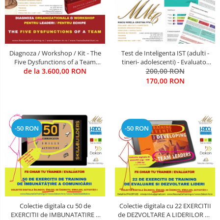
Comunicare (interpersonala, intra
CIVILA
- departamentala, intre-
departamente, in intrreaga
COMUNICATII SPECIALE SI
organizatie, in situatii de criza, cu
SATELITARE
persoane de decizie, cu persoane
Diagnoza / Workshop / Kit - The
Test de Inteligenta IST (adulti -
de influenta, cu pbeneficiari, in
Five Dysfunctions of a Team
tineri- adolescenti) - Evaluator
Creativitate & Inovare
functie de
(Autor Patrick Lencioni) / Trainer
de la 3.600,00 RON
licentiat Mirela Minciu (Gîlcă)
200,00 RON
- Mirela Minciu (sau ... FII TU
CRIMINALISTICA / CONTRA-
170,00 RON
TRAINER)
TERORISM / ANTI-DROG / ANTI-
CRIMA ORGANIZATA
Cultura Organizationala
Cyber-Security
-50 RON
-50 RON
Energizare
Etica, Deontologie, Profesionalism
INGINERIE MILITARA SI CIVILA
Intelligence & OSINT
Colectie digitala cu 50 de
Colectie digitala cu 22 EXERCITII
EXERCITII de IMBUNATATIRE A
de DEZVOLTARE A LIDERILOR DE
LEADERSHIP MILITAR-CIVIL DE