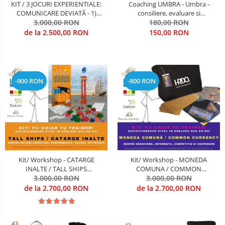
KIT / 3 JOCURI EXPERIENTIALE:
Coaching UMBRA - Umbra -
COMUNICARE DEVIATĂ - 1)
consiliere, evaluare si
INTRE PERSOANE, 2) INTRE
3.000,00 RON
antrenamente de dezvoltare
180,00 RON
DEPARTAMENTE, 3) SUB STRES
Cariere De Elita; antrenamente si
de la 2.500,00 RON
150,00 RON
ORGANIZATIONAL (Antrenarea
pregatire pentru organizatii
Competentelor de
civile, militare, diplomatice, de
COMUNICARE, LEADERSHIP,
intelligence
FOCUS PE OBIECTIVE STRATE
-900 RON
-800 RON
Kit/ Workshop - CATARGE
Kit/ Workshop - MONEDA
INALTE / TALL SHIPS
COMUNA / COMMON
(Antrenarea Competentelor de
3.000,00 RON
CURRENCY (Antrearea
3.000,00 RON
STABILIRE OBIECTIVE,
competentelor de COOPERARE
de la 2.700,00 RON
de la 2.700,00 RON
OPTIMIZARE; CREATIVITATE;
si COMPETITIVITATE)
PERFORMANTA CALITATIVA SI
CANTITATIVA)