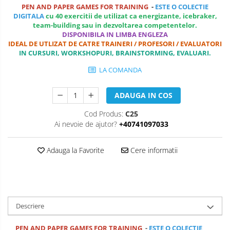
PEN AND PAPER GAMES FOR TRAINING
-
ESTE O COLECTIE
COMANDA, INTEROPERATIVITATE,
DIGITALA
cu 40 exercitii de utilizat ca energizante, icebraker,
STRATEGIE, REACTIE RAPIDA,
team-building sau in dezvoltarea competentelor.
LOGISTICA MILITARA SI CIVILA
CONTROL MILITAR SI CIVIL
DISPONIBILA IN LIMBA ENGLEZA
IDEAL DE UTLIZAT DE CATRE TRAINERI / PROFESORI / EVALUATORI
Luarea Deciziilor (rapid, analitic,
IN CURSURI, WORKSHOPURI, BRAINSTORMING, EVALUARI.
fara bias, fara efect group-think)
LA COMANDA
Management
Managementul Schimbarii si
ADAUGA IN COS
Adaptarii
Cod Produs:
C25
Negociere (Achizitie / Vanzari /
Ai nevoie de ajutor?
+40741097033
Cooperare / Competitie)
Adauga la Favorite
Cere informatii
OPERATIUNI AERIENE MILITARE SI
CIVILE
OPERATIUNI MARITIME MILITARE SI
CIVILE
Descriere
OPERATIUNI SPATIALE MILITARE SI
CIVILE
PEN AND PAPER GAMES FOR TRAINING
-
ESTE O COLECTIE