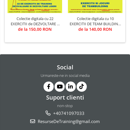
Colectie digitala cu 22
Colectie digitala cu 10
EXERCITII de DEZVOLTARE A
EXERCITII DE TEAM BUILDING
LIDERILOR DE ECHIPA (utila in
de la 150,00 RON
(utila in Training & Evaluare)
de la 140,00 RON
Training & Evaluare)
Social
Urmareste-ne in social media
Suport clienti
non-stop
+40741097033
ResurseDeTraining@gmail.com