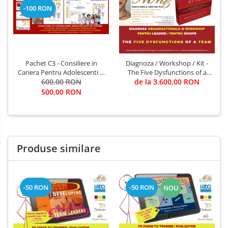
-100 RON
Pachet C3 - Consiliere in
Diagnoza / Workshop / Kit -
Cariera Pentru Adolescenti si
The Five Dysfunctions of a
Studenti evaluare, consiliere,
600,00 RON
Team (Autor Patrick Lencioni)
de la 3.600,00 RON
indrumare
/ Trainer - Mirela Minciu (sau
500,00 RON
... FII TU TRAINER)
Produse similare
-50 RON
-50 RON
NOU