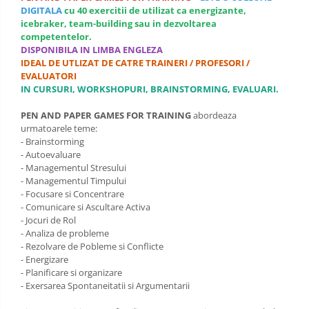
DIGITALA
cu 40 exercitii de utilizat ca energizante,
OPERATIUNI TERESTRE MILITARE SI
icebraker, team-building sau in dezvoltarea
CIVILE
competentelor.
DISPONIBILA IN LIMBA ENGLEZA
Performanta Echipei
IDEAL DE UTLIZAT DE CATRE TRAINERI / PROFESORI /
EVALUATORI
Rezolvare de Probleme
IN CURSURI, WORKSHOPURI, BRAINSTORMING, EVALUARI.
Rezolvarea Conflictelor /
PEN AND PAPER GAMES FOR TRAINING
abordeaza
Neintelegerilor / Disputelor
urmatoarele teme:
- Brainstorming
Servicii & Relationarea cu Clientii
- Autoevaluare
- Managementul Stresului
Teambuilding
- Managementul Timpului
Time Management / Planificare /
- Focusare si Concentrare
- Comunicare si Ascultare Activa
Organizare
- Jocuri de Rol
- Analiza de probleme
- Rezolvare de Pobleme si Conflicte
- Energizare
- Planificare si organizare
- Exersarea Spontaneitatii si Argumentarii