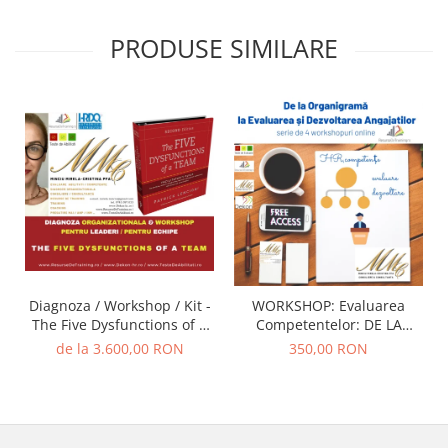
PRODUSE SIMILARE
Diagnoza / Workshop / Kit -
WORKSHOP: Evaluarea
The Five Dysfunctions of a
Competentelor: DE LA
Team (Autor Patrick
ORGANIGRAMA SI
de la 3.600,00 RON
350,00 RON
Lencioni) / Trainer - Mirela
EVALUARE, LA
Minciu (sau ... FII TU
DEZVOLTAREA
TRAINER)
COMPETENTELOR