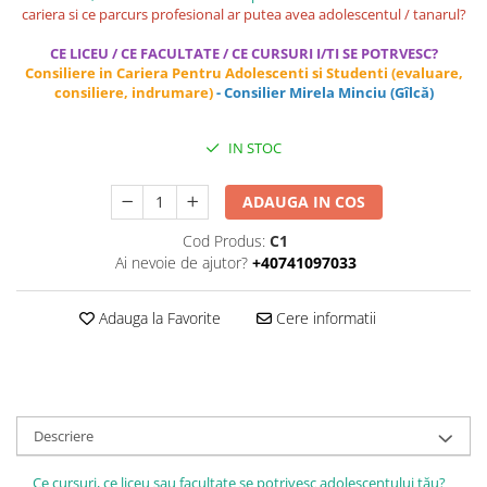
Management
cariera si ce parcurs profesional ar putea avea adolescentul / tanarul?
Managementul Schimbarii si
CE LICEU / CE FACULTATE / CE CURSURI I/TI SE POTRVESC?
Adaptarii
Consiliere in Cariera Pentru Adolescenti si Studenti (evaluare,
consiliere, indrumare)
- Consilier Mirela Minciu (Gîlcă)
Negociere (Achizitie / Vanzari /
Cooperare / Competitie)
IN STOC
OPERATIUNI AERIENE MILITARE SI
CIVILE
ADAUGA IN COS
OPERATIUNI MARITIME MILITARE SI
CIVILE
Cod Produs:
C1
Ai nevoie de ajutor?
+40741097033
OPERATIUNI SPATIALE MILITARE SI
CIVILE
Adauga la Favorite
Cere informatii
OPERATIUNI TERESTRE MILITARE SI
CIVILE
Performanta Echipei
Rezolvare de Probleme
Descriere
Rezolvarea Conflictelor /
Neintelegerilor / Disputelor
Ce cursuri, ce liceu sau facultate se potrivesc adolescentului tău?