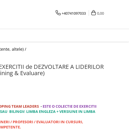
+40741097033
0,00
ente, altele) /
22 EXERCITII de DEZVOLTARE A LIDERILOR
aining & Evaluare)
LOPING TEAM LEADERS
-
ESTE O COLECTIE DE EXERCITII
SAU BILINGV: LIMBA ENGLEZA + VERSIUNE IN LIMBA
INERI / PROFESORI / EVALUATORI IN CURSURI,
OMPETENTE.