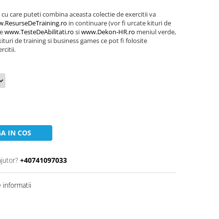
 cu care puteti combina aceasta colectie de exercitii va
.ResurseDeTraining.ro
in continuare (vor fi urcate kituri de
le
www.TesteDeAbilitati.ro
si
www.Dekon-HR.ro
meniul verde,
turi de training si business games ce pot fi folosite
citii.
A IN COS
ajutor?
+40741097033
informatii