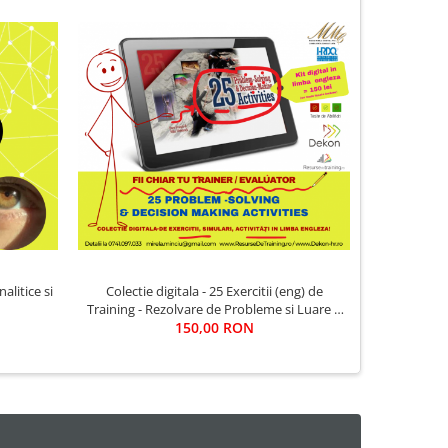
NOU
alitice si
Colectie digitala - 25 Exercitii (eng) de
INVITATIE 
Training - Rezolvare de Probleme si Luare a
JOI - P
Deciziilor (pentru training / evaluare)
150,00 RON
SIMULARI,