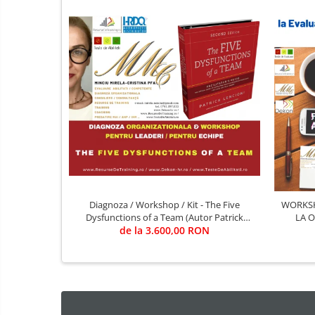
telecomunicatii, legislatie,
Cursuri de INTELLIGENCE si OSINT
psihologie, intelligence, OSINT etc)
Cursuri de TEHNICA MILITARA SI
ARME
Cursuri dindomeniul JURIDIC,
SIGURANTA SI DE APLICARE A LEGII
ANTIFRAUDA, ANTICORUPTIE, ANTI
Cursuri militare pentru militari,
CRIMA ORGANIZATA
civili, intelligence
5. CURSURI JURIDICE,
CRIMINALISTICA, CONTRA-
TERORISM, ANTI-DROG, ANTI-
CRIMA ORGANIZATA, ANTI-TRAFIC
DE PERSOANE, ANTI-CORUPTIE
Diagnoza / Workshop / Kit - The Five
WORKSHO
Dysfunctions of a Team (Autor Patrick
LA 
Lencioni) / Trainer - Mirela Minciu (sau ... FII
de la 3.600,00 RON
DE
TU TRAINER)