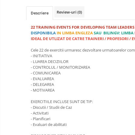
Luarea Deciziilor (rapid, analitic,
fara bias, fara efect group-think)
Review-uri
(0)
Descriere
Management
22 TRAINING EVENTS FOR DEVELOPING TEAM LEADERS
Managementul Schimbarii si
DISPONIBILA
IN LIMBA ENGLEZA
SAU BILINGV: LIMBA
Adaptarii
IDEAL DE UTLIZAT DE CATRE TRAINERI / PROFESORI 
Negociere (Achizitie / Vanzari /
Cele 22 de exercitii urmaresc dezvoltare urmatoarelor co
Cooperare / Competitie)
- INITIATIVA
OPERATIUNI AERIENE MILITARE SI
- LUAREA DECIZIILOR
CIVILE
- CONTROLUL / MONITORIZAREA
- COMUNICAREA
OPERATIUNI MARITIME MILITARE SI
- EVALUAREA
CIVILE
- DELEGAREA
- MOTIVAREA
OPERATIUNI SPATIALE MILITARE SI
CIVILE
EXERCITIILE INCLUSE SUNT DE TIP:
OPERATIUNI TERESTRE MILITARE SI
- Discutii / Studii de Caz
CIVILE
- Activitati
- Planificari
Performanta Echipei
- Evaluari de abilitati
Rezolvare de Probleme