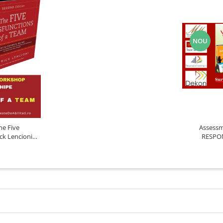
NOU
Assessm
RESPON
k Lencioni) /
ACCOUNTA
 TU TRAINER)