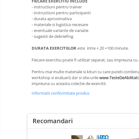
FIECARE EXERCITIU INCLUDE
Rezolvarea Conflictelor /
- instructiuni pentru trainer
Neintelegerilor / Disputelor
- instructiuni pentru participanti
- durata aproximativa
Servicii & Relationarea cu Clientii
- materiale si logistica necesare
- eventuale variante de variatie
Teambuilding
- sugestii de debriefing
Time Management / Planificare /
Organizare
DURATA EXERCITIILOR
este intre + 20 +100 minute.
2. Ce anume te-ar interesa? (Kituri,
Fiecare exercitiu poate fi utilizat separat, sau impreuna cu a
exercitii, training, consultanta,
diagnoza organizationala, evaluare
Exercitii pentru Training si
Pentru mai multe materiale si kituri cu care puteti combina 
de competente, altele)
Evaluare
workshop si evaluari) dar si site-urile
www.TesteDeAbilitati
impreuna cu aceasta colectie de exercitii.
Kit-uri de Training, Workshop,
Informatii conformitate produs
Jocuri de invatare,
Worksop / Curs / Training /
Simulare / Evaluare
Consiliere / Consultanta
Recomandari
Teste de Abilitati, Competente si
Aptitudini