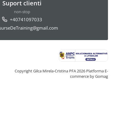
Suport clienti
non-stop
+40741097033
urseDeTraining@gmail.com
Copyright Gilca Mirela-Cristina PFA 2026
Platforma E-
commerce by Gomag