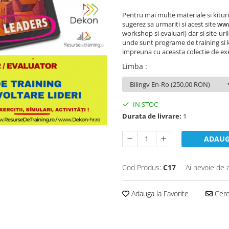
Pentru mai multe materiale si kituri
sugerez sa urmariti si acest site
www
workshop si evaluari) dar si site-uri
unde sunt programe de training si ki
impreuna cu aceasta colectie de exer
Limba
:
IN STOC
Durata de livrare:
1
ADAUG
Cod Produs:
C17
Ai nevoie de 
Adauga la Favorite
Cere 