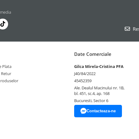
 media
Res
Date Comerciale
 Plata
Gilca Mirela-Cristina PFA
e Retur
J40/84/2022
Produselor
45452359
Ale. Dealul Macinului nr. 1B,
bl. 451, sc.4, ap. 168
Bucuresti, Sector 6
Contacteaza-ne