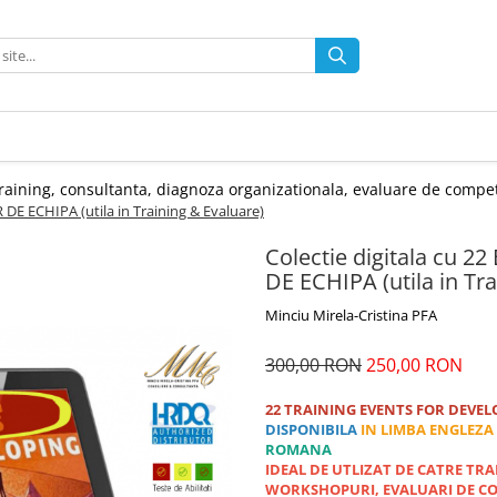
, training, consultanta, diagnoza organizationala, evaluare de compet
DE ECHIPA (utila in Training & Evaluare)
Colectie digitala cu 
DE ECHIPA (utila in Tr
Minciu Mirela-Cristina PFA
300,00 RON
250,00 RON
22 TRAINING EVENTS FOR DEVE
DISPONIBILA
IN LIMBA ENGLEZA
ROMANA
IDEAL DE UTLIZAT DE CATRE TRA
WORKSHOPURI, EVALUARI DE C