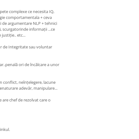
n spete complexe ce necesita IQ,
ologie comportamentala + ceva
nici de argumentare NLP + tehnici
scurgatorinde informații ...ce
justiție.. etc...
r de Integritate sau voluntar
ar..penală ori de încălcare a unor
n conflict, neînțelegere, lacune
enaturare adevăr, manipulare...
 are chef de rezolvat care o
inkul.