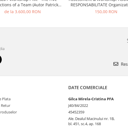
ctions of a Team (Autor Patrick
RESPONSABILITATE Organizati
i) / Trainer - Mirela Minciu (sau
ACCOUNTABILITY EXPERIE
de la 3.600,00 RON
150,00 RON
... FII TU TRAINER)
ASSESSMENT
dia
Res
DATE COMERCIALE
 Plata
Gilca Mirela-Cristina PFA
e Retur
J40/84/2022
Produselor
45452359
Ale. Dealul Macinului nr. 1B,
bl. 451, sc.4, ap. 168