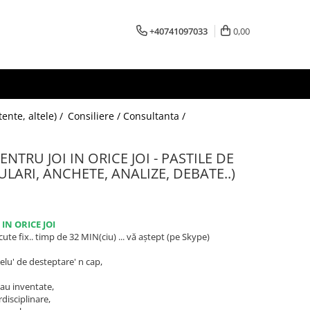
+40741097033
0,00
ente, altele) /
Consiliere / Consultanta /
NTRU JOI IN ORICE JOI - PASTILE DE
ULARI, ANCHETE, ANALIZE, DEBATE..)
I IN ORICE JOI
recute fix.. timp de 32 MIN(ciu) ... vă aștept (pe Skype)
velu' de desteptare' n cap,
sau inventate,
disciplinare,