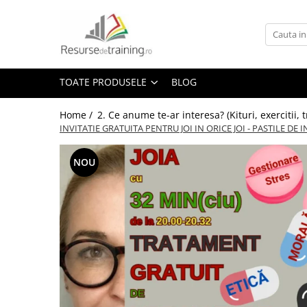
Toate Produsele
1. Ce competente doresti sa
TOATE PRODUSELE
BLOG
dezvolti? (Ce Teme / Competente.. )
Gândire analitică
Home /
2. Ce anume te-ar interesa? (Kituri, exercitii
Abilitati de Trainer / Evaluator /
INVITATIE GRATUITA PENTRU JOI IN ORICE JOI - PASTILE DE 
Profesor /Consultant / HR /
Psiholog / Facilitator
Abilitati de Vanzare
NOU
ALTELE
ANTI: hartuire / mobbing / bullying
/ urmarire / frauda / coruptie
Asumare / Responsabilitate
Atentie si Memorie
COMANDA-CONTROL-
CONSULTANTA MILITARA SI DE