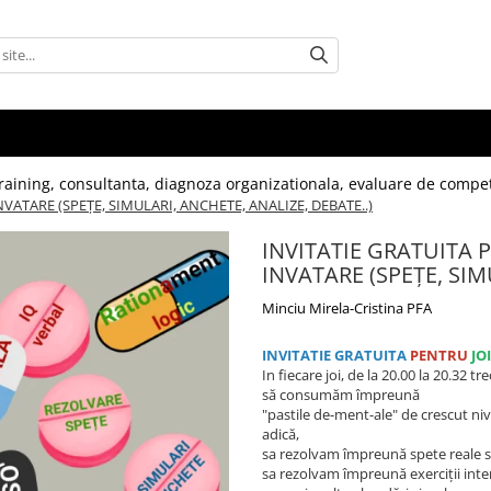
, training, consultanta, diagnoza organizationala, evaluare de compet
INVATARE (SPEȚE, SIMULARI, ANCHETE, ANALIZE, DEBATE..)
INVITATIE GRATUITA PE
INVATARE (SPEȚE, SIM
Minciu Mirela-Cristina PFA
INVITATIE GRATUITA
PENTRU
JO
In fiecare joi, de la 20.00 la 20.32 t
să consumăm împreună
"pastile de-ment-ale" de crescut ni
adică,
sa rezolvam împreună spete reale 
sa rezolvam împreună exerciții inter