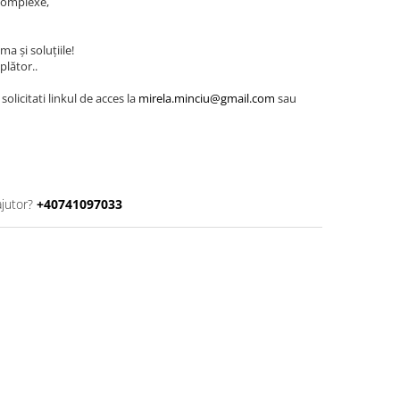
complexe,
ma și soluțiile!
mplător..
olicitati linkul de acces la
mirela.minciu@gmail.com
sau
ajutor?
+40741097033