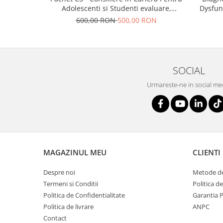
Adolescenti si Studenti evaluare,
Dysfun
consiliere, indrumare
Lencion
600,00 RON
500,00 RON
SOCIAL
Urmareste-ne in social me
MAGAZINUL MEU
CLIENTI
Despre noi
Metode de
Termeni si Conditii
Politica d
Politica de Confidentialitate
Garantia 
Politica de livrare
ANPC
Contact