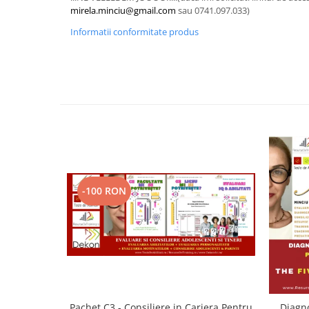
telecomunicatii, legislatie,
mirela.minciu@gmail.com
sau 0741.097.033)
Cursuri de INTELLIGENCE si OSINT
psihologie, intelligence, OSINT etc)
Informatii conformitate produs
Cursuri de TEHNICA MILITARA SI
ARME
Cursuri dindomeniul JURIDIC,
SIGURANTA SI DE APLICARE A LEGII
ANTIFRAUDA, ANTICORUPTIE, ANTI
Cursuri militare pentru militari,
CRIMA ORGANIZATA
civili, intelligence
5. CURSURI JURIDICE,
CRIMINALISTICA, CONTRA-
TERORISM, ANTI-DROG, ANTI-
CRIMA ORGANIZATA, ANTI-TRAFIC
-100 RON
DE PERSOANE, ANTI-CORUPTIE
Pachet C3 - Consiliere in Cariera Pentru
Diagnoza