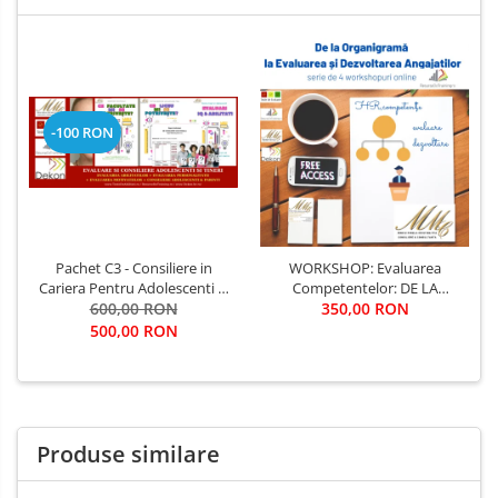
-100 RON
Pachet C3 - Consiliere in
WORKSHOP: Evaluarea
Cariera Pentru Adolescenti si
Competentelor: DE LA
Studenti evaluare, consiliere,
600,00 RON
ORGANIGRAMA SI EVALUARE,
350,00 RON
indrumare
LA DEZVOLTAREA
500,00 RON
COMPETENTELOR
Produse similare