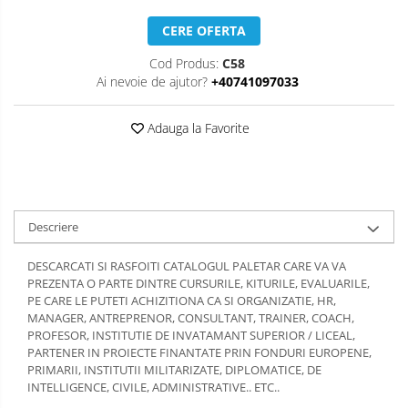
COMANDA, INTEROPERATIVITATE,
CERE OFERTA
STRATEGIE, REACTIE RAPIDA,
LOGISTICA MILITARA SI CIVILA
CONTROL MILITAR SI CIVIL
Cod Produs:
C58
Luarea Deciziilor (rapid, analitic,
Ai nevoie de ajutor?
+40741097033
fara bias, fara efect group-think)
Adauga la Favorite
Management
Managementul Schimbarii si
Adaptarii
Negociere (Achizitie / Vanzari /
Descriere
Cooperare / Competitie)
DESCARCATI SI RASFOITI CATALOGUL PALETAR CARE VA VA
OPERATIUNI AERIENE MILITARE SI
PREZENTA O PARTE DINTRE CURSURILE, KITURILE, EVALUARILE,
CIVILE
PE CARE LE PUTETI ACHIZITIONA CA SI ORGANIZATIE, HR,
MANAGER, ANTREPRENOR, CONSULTANT, TRAINER, COACH,
OPERATIUNI MARITIME MILITARE SI
PROFESOR, INSTITUTIE DE INVATAMANT SUPERIOR / LICEAL,
CIVILE
PARTENER IN PROIECTE FINANTATE PRIN FONDURI EUROPENE,
PRIMARII, INSTITUTII MILITARIZATE, DIPLOMATICE, DE
OPERATIUNI SPATIALE MILITARE SI
INTELLIGENCE, CIVILE, ADMINISTRATIVE.. ETC..
CIVILE