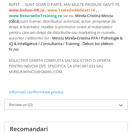
REPET: ... SUNT DOAR O PARTE. MAI MULTE PRODUSE GASITI PE
OPERATIUNI TERESTRE MILITARE SI
www.Dekon-HR.ro
,
www.TesteDeAbilitati.ro
,
CIVILE
www.ResurseDeTraining.ro
iar eu,
Mirela-Cristina Minciu
(Gîlcă)
sunt trainer, distribuitor autorizat, autor, proprietar de
Performanta Echipei
drept al licentelor, reseller si promotor onest al materialelor
pentru care am drept de distributie sau marketing in numele
Rezolvare de Probleme
autorilor / editorilor lor -
Minciu Mirela-Cristina PFA / Psihologie &
IQ & Intelligence / Consultanta / Training - Dekon.biz (dekon-
Rezolvarea Conflictelor /
hr.ro)
Neintelegerilor / Disputelor
SOLICITATI OFERTA COMPLETA SAU SOLICITATI O OFERTA
Servicii & Relationarea cu Clientii
PENTRU NEVOIA DVS. SPECIFICA, LA 0741.097.033 SAU
MIRELA.MINCIU@GMAIL.COM
Teambuilding
Time Management / Planificare /
Organizare
Informatii conformitate produs
Review-uri
(0)
Recomandari