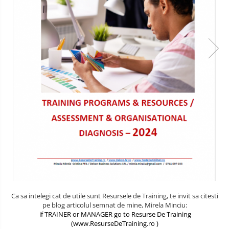
Comunicare (interpersonala, intra
CIVILA
- departamentala, intre-
departamente, in intrreaga
COMUNICATII SPECIALE SI
organizatie, in situatii de criza, cu
SATELITARE
persoane de decizie, cu persoane
de influenta, cu pbeneficiari, in
Creativitate & Inovare
functie de
CRIMINALISTICA / CONTRA-
TERORISM / ANTI-DROG / ANTI-
CRIMA ORGANIZATA
Cultura Organizationala
Cyber-Security
Energizare
Etica, Deontologie, Profesionalism
INGINERIE MILITARA SI CIVILA
Ca sa intelegi cat de utile sunt Resursele de Training, te invit sa citesti
pe blog articolul semnat de mine, Mirela Minciu:
Intelligence & OSINT
if TRAINER or MANAGER go to Resurse De Training
(www.ResurseDeTraining.ro )
LEADERSHIP MILITAR-CIVIL DE