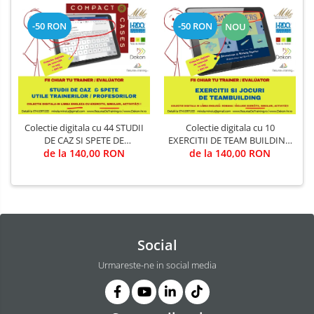
-50 RON
-50 RON
NOU
Colectie digitala cu 44 STUDII
Colectie digitala cu 10
DE CAZ SI SPETE DE
EXERCITII DE TEAM BUILDING
MANAGEMENT, LUARE
de la 140,00 RON
(utila in Training & Evaluare)
de la 140,00 RON
DECIZII, CHANGE &
PERFORMANCE (utila in
Training & Evaluare)
Social
Urmareste-ne in social media