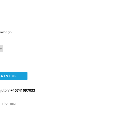
elor (2)
A IN COS
ajutor?
+40741097033
informatii