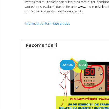
Pentru mai multe materiale si kituri cu care puteti combina 
Rezolvarea Conflictelor /
workshop si evaluari) dar si site-urile
www.TesteDeAbilitati
Neintelegerilor / Disputelor
impreuna cu aceasta colectie de exercitii.
Servicii & Relationarea cu Clientii
Informatii conformitate produs
Teambuilding
Time Management / Planificare /
Organizare
Recomandari
2. Ce anume te-ar interesa? (Kituri,
exercitii, training, consultanta,
diagnoza organizationala, evaluare
Exercitii pentru Training si
de competente, altele)
Evaluare
-50 RON
NOU
Kit-uri de Training, Workshop,
Jocuri de invatare,
Worksop / Curs / Training /
Simulare / Evaluare
Consiliere / Consultanta
Teste de Abilitati, Competente si
Aptitudini