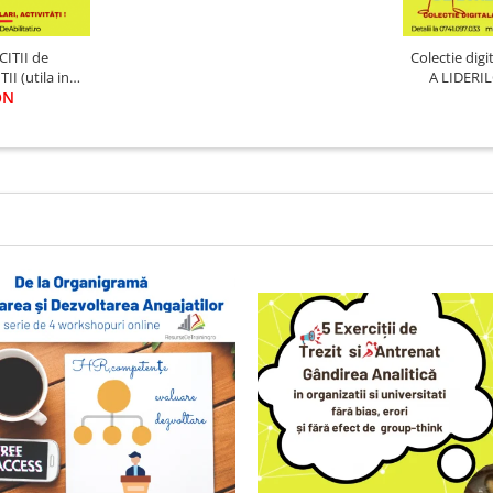
CITII de
Colectie dig
I (utila in
A LIDERIL
ON