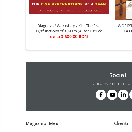
telecomunicatii, legislatie,
Cursuri de INTELLIGENCE si OSINT
psihologie, intelligence, OSINT etc)
Cursuri de TEHNICA MILITARA SI
ARME
Diagnoza / Workshop / Kit - The Five
WORKSHO
Cursuri dindomeniul JURIDIC,
Dysfunctions of a Team (Autor Patrick
LA 
SIGURANTA SI DE APLICARE A LEGII
Lencioni) / Trainer - Mirela Minciu (sau ... FII
de la 3.600,00 RON
DE
ANTIFRAUDA, ANTICORUPTIE, ANTI
TU TRAINER)
Cursuri militare pentru militari,
CRIMA ORGANIZATA
civili, intelligence
5. CURSURI JURIDICE,
CRIMINALISTICA, CONTRA-
TERORISM, ANTI-DROG, ANTI-
Social
CRIMA ORGANIZATA, ANTI-TRAFIC
DE PERSOANE, ANTI-CORUPTIE
Urmareste-ne in social
Magazinul Meu
Clienti