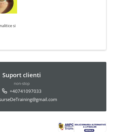
alitice si
Suport clienti
non-stop
+40741097033
urseDeTraining@gmail.com