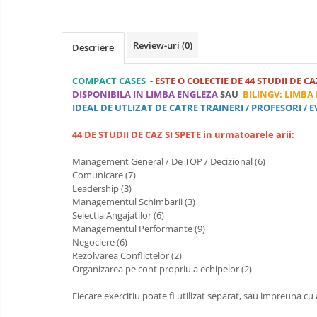
Luarea Deciziilor (rapid, analitic,
fara bias, fara efect group-think)
Review-uri
(0)
Descriere
Management
Managementul Schimbarii si
COMPACT CASES
-
ESTE O COLECTIE DE 44 STUDII DE CA
Adaptarii
DISPONIBILA IN LIMBA ENGLEZA
SAU
BILINGV: LIMBA
Negociere (Achizitie / Vanzari /
IDEAL DE UTLIZAT DE CATRE TRAINERI / PROFESORI 
Cooperare / Competitie)
44 DE STUDII DE CAZ SI SPETE in urmatoarele arii:
OPERATIUNI AERIENE MILITARE SI
CIVILE
Management General / De TOP / Decizional (6)
Comunicare (7)
OPERATIUNI MARITIME MILITARE SI
Leadership (3)
CIVILE
Managementul Schimbarii (3)
OPERATIUNI SPATIALE MILITARE SI
Selectia Angajatilor (6)
Managementul Performante (9)
CIVILE
Negociere (6)
OPERATIUNI TERESTRE MILITARE SI
Rezolvarea Conflictelor (2)
CIVILE
Organizarea pe cont propriu a echipelor (2)
Performanta Echipei
Fiecare exercitiu poate fi utilizat separat, sau impreuna cu a
Rezolvare de Probleme