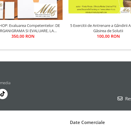
P: Evaluarea Competentelor: DE
5 Exercitii de Antrenare a Gândirii An
ORGANIGRAMA SI EVALUARE, LA
Găsirea de Solutii
ZVOLTAREA COMPETENTELOR
350,00 RON
100,00 RON
 media
Res
Date Comerciale