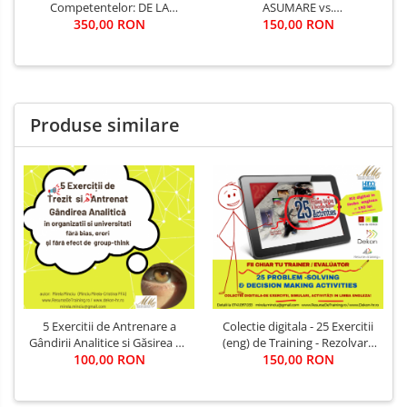
Competentelor: DE LA
ASUMARE vs.
ORGANIGRAMA SI EVALUARE,
350,00 RON
RESPONSABILITATE
150,00 RON
LA DEZVOLTAREA
Organizationala /
COMPETENTELOR
ACCOUNTABILITY
EXPERIENCE ASSESSMENT
Produse similare
5 Exercitii de Antrenare a
Colectie digitala - 25 Exercitii
Gândirii Analitice si Găsirea de
(eng) de Training - Rezolvare
100,00 RON
Solutii
de Probleme si Luare a
150,00 RON
Deciziilor (pentru training /
evaluare)