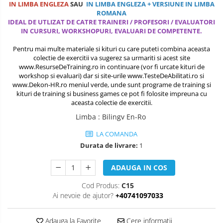
IN LIMBA ENGLEZA
SAU
IN LIMBA ENGLEZA + VERSIUNE IN LIMBA
COMANDA, INTEROPERATIVITATE,
ROMANA
STRATEGIE, REACTIE RAPIDA,
IDEAL DE UTLIZAT DE CATRE TRAINERI / PROFESORI / EVALUATORI
LOGISTICA MILITARA SI CIVILA
CONTROL MILITAR SI CIVIL
IN CURSURI, WORKSHOPURI, EVALUARI DE COMPETENTE.
Luarea Deciziilor (rapid, analitic,
Pentru mai multe materiale si kituri cu care puteti combina aceasta
fara bias, fara efect group-think)
colectie de exercitii va sugerez sa urmariti si acest site
www.ResurseDeTraining.ro
in continuare (vor fi urcate kituri de
Management
workshop si evaluari) dar si site-urile
www.TesteDeAbilitati.ro
si
www.Dekon-HR.ro
meniul verde, unde sunt programe de training si
Managementul Schimbarii si
kituri de training si business games ce pot fi folosite impreuna cu
Adaptarii
aceasta colectie de exercitii.
Limba
:
Bilingv En-Ro
Negociere (Achizitie / Vanzari /
Cooperare / Competitie)
LA COMANDA
Durata de livrare:
1
OPERATIUNI AERIENE MILITARE SI
CIVILE
ADAUGA IN COS
OPERATIUNI MARITIME MILITARE SI
Cod Produs:
C15
CIVILE
Ai nevoie de ajutor?
+40741097033
OPERATIUNI SPATIALE MILITARE SI
CIVILE
Adauga la Favorite
Cere informatii