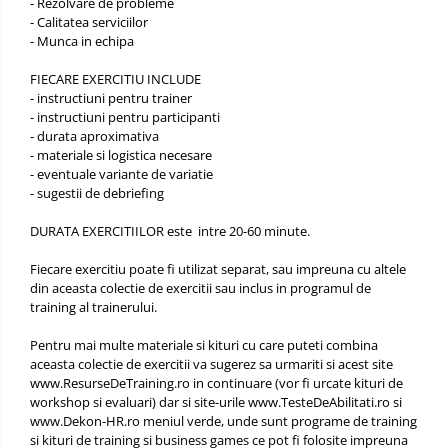
- Rezolvare de probleme
- Calitatea serviciilor
- Munca in echipa
FIECARE EXERCITIU INCLUDE
- instructiuni pentru trainer
- instructiuni pentru participanti
- durata aproximativa
- materiale si logistica necesare
- eventuale variante de variatie
- sugestii de debriefing
DURATA EXERCITIILOR este intre 20-60 minute.
Fiecare exercitiu poate fi utilizat separat, sau impreuna cu altele
din aceasta colectie de exercitii sau inclus in programul de
training al trainerului.
Pentru mai multe materiale si kituri cu care puteti combina
aceasta colectie de exercitii va sugerez sa urmariti si acest site
www.ResurseDeTraining.ro
in continuare (vor fi urcate kituri de
workshop si evaluari) dar si site-urile
www.TesteDeAbilitati.ro
si
www.Dekon-HR.ro
meniul verde, unde sunt programe de training
si kituri de training si business games ce pot fi folosite impreuna