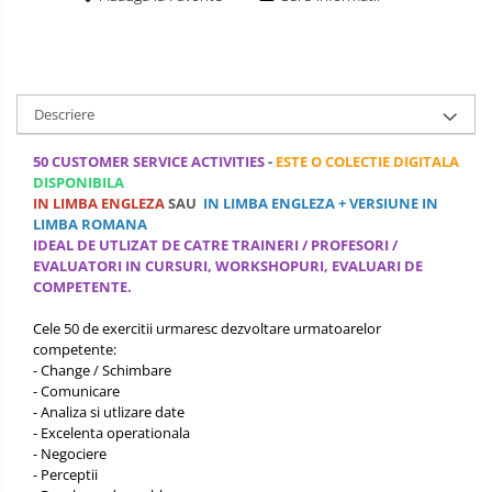
OPERATIUNI TERESTRE MILITARE SI
CIVILE
Performanta Echipei
Descriere
Rezolvare de Probleme
50 CUSTOMER SERVICE ACTIVITIES
-
ESTE O COLECTIE DIGITALA
Rezolvarea Conflictelor /
DISPONIBILA
Neintelegerilor / Disputelor
IN LIMBA ENGLEZA
SAU
IN LIMBA ENGLEZA + VERSIUNE IN
LIMBA ROMANA
Servicii & Relationarea cu Clientii
IDEAL DE UTLIZAT DE CATRE TRAINERI / PROFESORI /
EVALUATORI IN CURSURI, WORKSHOPURI, EVALUARI DE
Teambuilding
COMPETENTE.
Time Management / Planificare /
Cele 50 de exercitii urmaresc dezvoltare urmatoarelor
Organizare
competente:
- Change / Schimbare
- Comunicare
- Analiza si utlizare date
- Excelenta operationala
- Negociere
- Perceptii