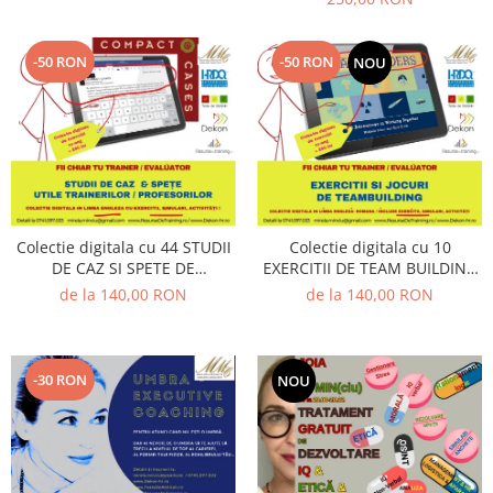
ACCOUNTABILITY EXPERIENCE
Management
ASSESSMENT
Managementul Schimbarii si
-50 RON
-50 RON
NOU
Adaptarii
Negociere (Achizitie / Vanzari /
Cooperare / Competitie)
OPERATIUNI AERIENE MILITARE SI
CIVILE
OPERATIUNI MARITIME MILITARE SI
CIVILE
Colectie digitala cu 44 STUDII
Colectie digitala cu 10
DE CAZ SI SPETE DE
EXERCITII DE TEAM BUILDING
OPERATIUNI SPATIALE MILITARE SI
MANAGEMENT, LUARE
(utila in Training & Evaluare)
de la 140,00 RON
de la 140,00 RON
CIVILE
DECIZII, CHANGE &
OPERATIUNI TERESTRE MILITARE SI
PERFORMANCE (utila in
CIVILE
Training & Evaluare)
-30 RON
NOU
Performanta Echipei
Rezolvare de Probleme
Rezolvarea Conflictelor /
Neintelegerilor / Disputelor