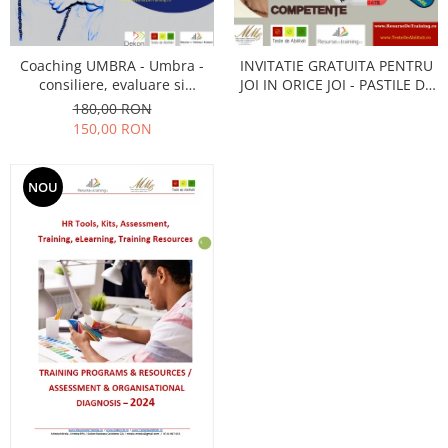
Servicii & Relationarea cu Clientii
Teambuilding
Coaching UMBRA - Umbra -
INVITATIE GRATUITA PENTRU
Time Management / Planificare /
consiliere, evaluare si
JOI IN ORICE JOI - PASTILE DE
Organizare
antrenamente de dezvoltare
INVATARE (SPEȚE, SIMULARI,
180,00 RON
Cariere De Elita;
ANCHETE, ANALIZE, DEBATE..)
150,00 RON
antrenamente si pregatire
pentru organizatii civile,
militare, diplomatice, de
NOU
intelligence