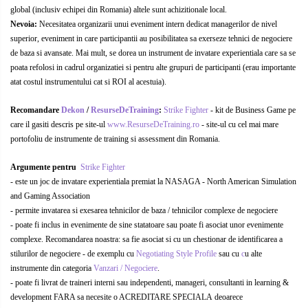
global (inclusiv echipei din Romania) altele sunt achizitionale local.
Nevoia:
Necesitatea organizarii unui eveniment intern dedicat managerilor de nivel
superior, eveniment in care participantii au posibilitatea sa exerseze tehnici de negociere
de baza si avansate. Mai mult, se dorea un instrument de invatare experientiala care sa se
poata refolosi in cadrul organizatiei si pentru alte grupuri de participanti (erau importante
atat costul instrumentului cat si ROI al acestuia).
Recomandare
Dekon
/
ResurseDeTraining
:
Strike Fighter
- kit de Business Game pe
care il gasiti descris pe site-ul
www.ResurseDeTraining.ro
- site-ul cu cel mai mare
portofoliu de instrumente de training si assessment din Romania.
Argumente pentru
Strike Fighter
- este un joc de invatare experientiala premiat la NASAGA - North American Simulation
and Gaming Association
- permite invatarea si exesarea tehnicilor de baza / tehnicilor complexe de negociere
- poate fi inclus in evenimente de sine statatoare sau poate fi asociat unor evenimente
complexe. Recomandarea noastra: sa fie asociat si cu un chestionar de identificarea a
stilurilor de negociere - de exemplu cu
Negotiating Style Profile
sau cu
c
u alte
instrumente din categoria
Vanzari / Negociere
.
- poate fi livrat de traineri interni sau independenti, manageri, consultanti in learning &
development FARA sa necesite o ACREDITARE SPECIALA deoarece