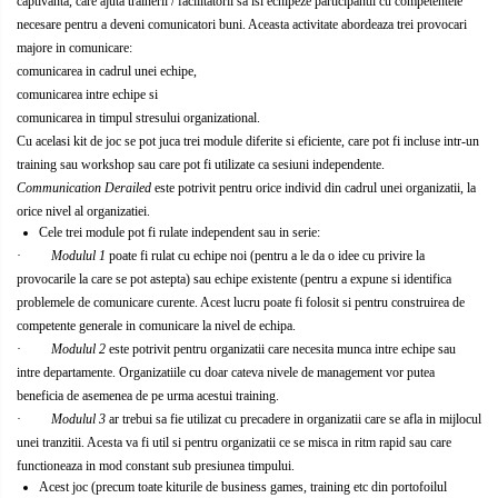
captivanta, care ajuta trainerii / facilitatorii sa isi echipeze participantii cu competentele
necesare pentru a deveni comunicatori buni. Aceasta activitate abordeaza trei provocari
majore in comunicare:
comunicarea in cadrul unei echipe,
comunicarea intre echipe si
comunicarea in timpul stresului organizational.
Cu acelasi kit de joc se pot juca trei module diferite si eficiente, care pot fi incluse intr-un
training sau workshop sau care pot fi utilizate ca sesiuni independente.
Communication Derailed
este potrivit pentru orice individ din cadrul unei organizatii, la
orice nivel al organizatiei.
Cele trei module pot fi rulate independent sau in serie:
·
Modulul 1
poate fi rulat cu echipe noi (pentru a le da o idee cu privire la
provocarile la care se pot astepta) sau echipe existente (pentru a expune si identifica
problemele de comunicare curente. Acest lucru poate fi folosit si pentru construirea de
competente generale in comunicare la nivel de echipa.
·
Modulul 2
este potrivit pentru organizatii care necesita munca intre echipe sau
intre departamente. Organizatiile cu doar cateva nivele de management vor putea
beneficia de asemenea de pe urma acestui training.
·
Modulul 3
ar trebui sa fie utilizat cu precadere in organizatii care se afla in mijlocul
unei tranzitii. Acesta va fi util si pentru organizatii ce se misca in ritm rapid sau care
functioneaza in mod constant sub presiunea timpului.
Acest joc (precum toate kiturile de business games, training etc din portofoilul