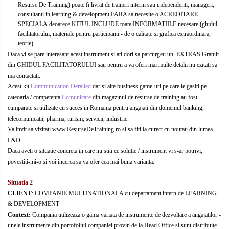
Resurse De Training) poate fi livrat de traineri interni sau independenti, manageri,
consultanti in learning & development FARA sa necesite o ACREDITARE
SPECIALA deoarece KITUL INCLUDE toate INFORMATIILE necesare (ghidul
facilitatorului, materiale pentru participanti - de o calitate si grafica extraordinara,
teorie).
Daca vi se pare interesant acest instrument si ati dori sa parcurgeti un EXTRAS Gratuit
din GHIDUL FACILITATORULUI sau pentru a va oferi mai multe detalii nu ezitati sa
ma contactati.
Acest kit
Communication Derailed
dar si alte business game-uri pe care le gasiti pe
cateoaria / competenta
Comunicare
din magazinul de resurse de training au fost
cumparate si utilizate cu succes in Romania pentru angajati din domeniul banking,
telecomunicatii, pharma, turism, servicii, industrie.
Va invit sa vizitati www.ResurseDeTraining.ro si sa fiti la curect cu noutati din lumea
L&D.
Daca aveti o situatie concreta in care nu stiti ce solutie / instrument vi s-ar potrivi,
povestiti-mi-o si voi incerca sa va ofer cea mai buna varianta.
Situatia 2
CLIENT
: COMPANIE MULTINATIONALA cu departament intern de LEARNING
& DEVELOPMENT
Context:
Compania utilizeaza o gama variata de instrumente de dezvoltare a angajatilor -
unele instrumente din portofoliul companiei provin de la Head Office si sunt distribuite