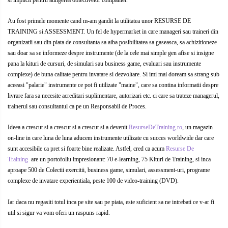
si implicit pentru atingerea obiectivelor companiei.
COMANDA, INTEROPERATIVITATE,
STRATEGIE, REACTIE RAPIDA,
Au fost primele momente cand m-am gandit la utilitatea unor RESURSE DE
LOGISTICA MILITARA SI CIVILA
CONTROL MILITAR SI CIVIL
TRAINING si ASSESSMENT. Un fel de hypermarket in care manageri sau traineri din
organizatii sau din piata de consultanta sa aiba posibilitatea sa gaseasca, sa achizitioneze
Luarea Deciziilor (rapid, analitic,
sau doar sa se informeze despre instrumente (de la cele mai simple gen afise si insigne
fara bias, fara efect group-think)
pana la kituri de cursuri, de simulari sau business game, evaluari sau instrumente
Management
complexe) de buna calitate pentru invatare si dezvoltare. Si imi mai doream sa strang sub
aceeasi "palarie" instrumente ce pot fi utilizate "maine", care sa contina informatii despre
Managementul Schimbarii si
livrare fara sa necesite acreditari suplimentare, autorizari etc. ci care sa trateze managerul,
Adaptarii
trainerul sau consultantul ca pe un Responsabil de Proces.
Negociere (Achizitie / Vanzari /
Ideea a crescut si a crescut si a crescut si a devenit
ResurseDeTraining.ro
, un magazin
Cooperare / Competitie)
on-line in care luna de luna aducem instrumente utilizate cu succes worldwide dar care
sunt accesibile ca pret si foarte bine realizate. Astfel, cred ca acum
Resurse De
OPERATIUNI AERIENE MILITARE SI
Training
are un portofoliu impresionant: 70 e-learning, 75 Kituri de Training, si inca
CIVILE
aproape 500 de Colectii exercitii, business game, simulari, assessment-uri, programe
OPERATIUNI MARITIME MILITARE SI
complexe de invatare experientiala, peste 100 de video-training (DVD).
CIVILE
Iar daca nu regasiti totul inca pe site sau pe piata, este suficient sa ne intrebati ce v-ar fi
OPERATIUNI SPATIALE MILITARE SI
util si sigur va vom oferi un raspuns rapid.
CIVILE