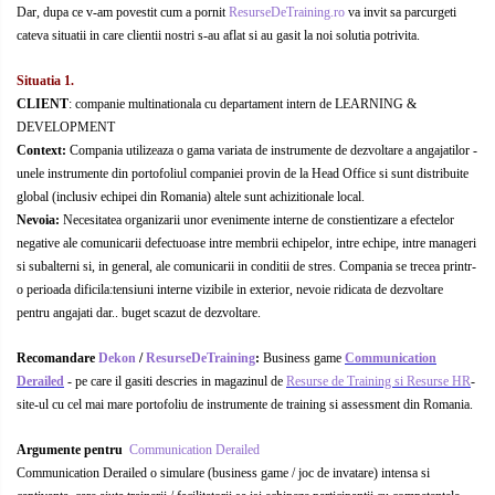
Dar, dupa ce v-am povestit cum a pornit
ResurseDeTraining.ro
va invit sa parcurgeti
OPERATIUNI TERESTRE MILITARE SI
cateva situatii in care clientii nostri s-au aflat si au gasit la noi solutia potrivita.
CIVILE
Situatia 1.
Performanta Echipei
CLIENT
: companie multinationala cu departament intern de LEARNING &
Rezolvare de Probleme
DEVELOPMENT
Context:
Compania utilizeaza o gama variata de instrumente de dezvoltare a angajatilor -
Rezolvarea Conflictelor /
unele instrumente din portofoliul companiei provin de la Head Office si sunt distribuite
Neintelegerilor / Disputelor
global (inclusiv echipei din Romania) altele sunt achizitionale local.
Nevoia:
Necesitatea organizarii unor evenimente interne de constientizare a efectelor
Servicii & Relationarea cu Clientii
negative ale comunicarii defectuoase intre membrii echipelor, intre echipe, intre manageri
si subalterni si, in general, ale comunicarii in conditii de stres. Compania se trecea printr-
Teambuilding
o perioada dificila:tensiuni interne vizibile in exterior, nevoie ridicata de dezvoltare
Time Management / Planificare /
pentru angajati dar.. buget scazut de dezvoltare.
Organizare
Recomandare
Dekon
/
ResurseDeTraining
:
Business game
Communication
Derailed
- pe care il gasiti descries in magazinul de
Resurse de Training si Resurse HR
-
site-ul cu cel mai mare portofoliu de instrumente de training si assessment din Romania.
Argumente pentru
Communication Derailed
Communication Derailed o simulare (business game / joc de invatare) intensa si