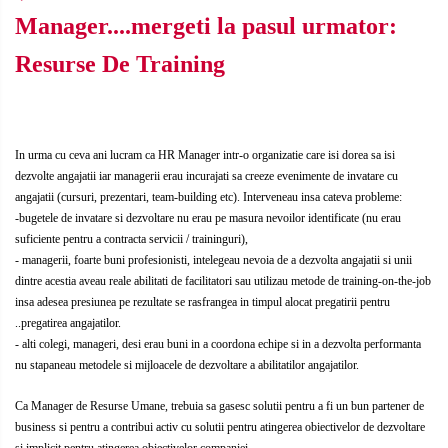
Comunicare (interpersonala, intra
CIVILA
Manager....mergeti la pasul urmator:
- departamentala, intre-
departamente, in intrreaga
Resurse De Training
COMUNICATII SPECIALE SI
organizatie, in situatii de criza, cu
SATELITARE
persoane de decizie, cu persoane
de influenta, cu pbeneficiari, in
Creativitate & Inovare
functie de
In urma cu ceva ani lucram ca HR Manager intr-o organizatie care isi dorea sa isi
CRIMINALISTICA / CONTRA-
dezvolte angajatii iar managerii erau incurajati sa creeze evenimente de invatare cu
TERORISM / ANTI-DROG / ANTI-
angajatii (cursuri, prezentari, team-building etc). Interveneau insa cateva probleme:
CRIMA ORGANIZATA
Cultura Organizationala
-bugetele de invatare si dezvoltare nu erau pe masura nevoilor identificate (nu erau
suficiente pentru a contracta servicii / traininguri),
Cyber-Security
- managerii, foarte buni profesionisti, intelegeau nevoia de a dezvolta angajatii si unii
dintre acestia aveau reale abilitati de facilitatori sau utilizau metode de training-on-the-job
Energizare
insa adesea presiunea pe rezultate se rasfrangea in timpul alocat pregatirii pentru
..pregatirea angajatilor.
Etica, Deontologie, Profesionalism
- alti colegi, manageri, desi erau buni in a coordona echipe si in a dezvolta performanta
nu stapaneau metodele si mijloacele de dezvoltare a abilitatilor angajatilor.
INGINERIE MILITARA SI CIVILA
Intelligence & OSINT
Ca Manager de Resurse Umane, trebuia sa gasesc solutii pentru a fi un bun partener de
business si pentru a contribui activ cu solutii pentru atingerea obiectivelor de dezvoltare
LEADERSHIP MILITAR-CIVIL DE