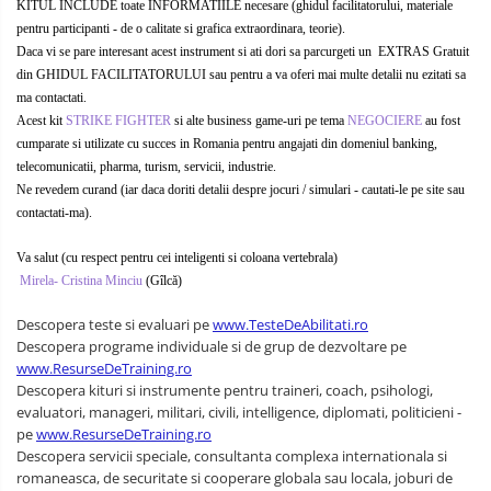
KITUL INCLUDE toate INFORMATIILE necesare (ghidul facilitatorului, materiale
pentru participanti - de o calitate si grafica extraordinara, teorie).
Daca vi se pare interesant acest instrument si ati dori sa parcurgeti un EXTRAS Gratuit
din GHIDUL FACILITATORULUI sau pentru a va oferi mai multe detalii nu ezitati sa
ma contactati.
Acest kit
STRIKE FIGHTER
si alte business game-uri pe tema
NEGOCIERE
au fost
cumparate si utilizate cu succes in Romania pentru angajati din domeniul banking,
telecomunicatii, pharma, turism, servicii, industrie.
Ne revedem curand (iar daca doriti detalii despre jocuri / simulari - cautati-le pe site sau
contactati-ma).
Va salut (cu respect pentru cei inteligenti si coloana vertebrala)
Mirela- Cristina Minciu
(Gîlcă)
Descopera teste si evaluari pe
www.TesteDeAbilitati.ro
Descopera programe individuale si de grup de dezvoltare pe
www.ResurseDeTraining.ro
Descopera kituri si instrumente pentru traineri, coach, psihologi,
evaluatori, manageri, militari, civili, intelligence, diplomati, politicieni -
pe
www.ResurseDeTraining.ro
Descopera servicii speciale, consultanta complexa internationala si
romaneasca, de securitate si cooperare globala sau locala, joburi de