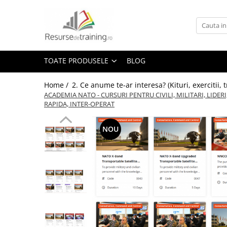
Toate Produsele
1. Ce competente doresti sa
TOATE PRODUSELE
BLOG
dezvolti? (Ce Teme / Competente.. )
Gândire analitică
Home /
2. Ce anume te-ar interesa? (Kituri, exercitii
Abilitati de Trainer / Evaluator /
ACADEMIA NATO - CURSURI PENTRU CIVILI, MILITARI, LIDERI
Profesor /Consultant / HR /
RAPIDA, INTER-OPERAT
Psiholog / Facilitator
Abilitati de Vanzare
NOU
ALTELE
ANTI: hartuire / mobbing / bullying
/ urmarire / frauda / coruptie
Asumare / Responsabilitate
Atentie si Memorie
COMANDA-CONTROL-
CONSULTANTA MILITARA SI DE