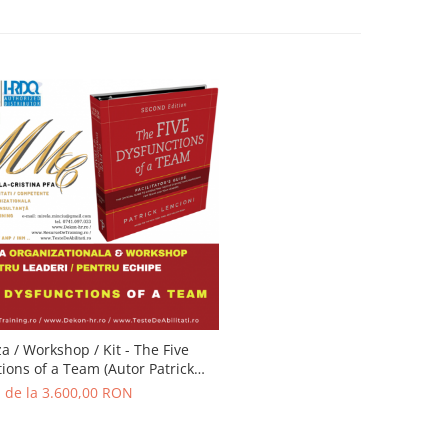
 Workshop / Kit - The Five
ions of a Team (Autor Patrick
Trainer - Mirela Minciu (sau ... FII
de la 3.600,00 RON
TU TRAINER)