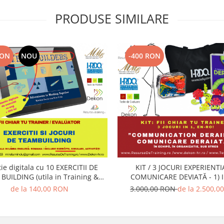
PRODUSE SIMILARE
RON
NOU
-400 RON
digitala cu 10 EXERCITII DE
KIT / 3 JOCURI EXPERIENTI
G (utila in Training &
COMUNICARE DEVIATĂ - 1) INTRE
Evaluare)
PERSOANE, 2) INTRE DEPARTAM
de la 140,00 RON
3.000,00 RON
de la 2.500,0
SUB STRES ORGANIZATIO
(Antrenarea Competentelo
COMUNICARE, LEADERSHIP, F