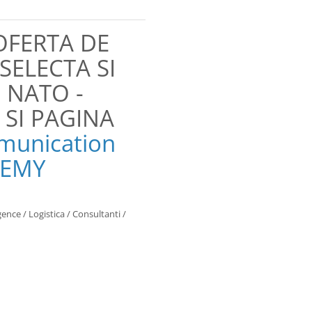
OFERTA DE
SELECTA SI
 NATO -
 SI PAGINA
unication
DEMY
gence / Logistica / Consultanti /