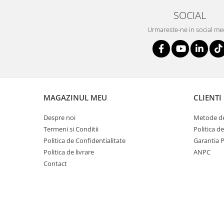
telecomunicatii, legislatie,
Cursuri de INTELLIGENCE si OSINT
SOCIAL
psihologie, intelligence, OSINT etc)
Cursuri de TEHNICA MILITARA SI
Urmareste-ne in social me
ARME
Cursuri dindomeniul JURIDIC,
SIGURANTA SI DE APLICARE A LEGII
ANTIFRAUDA, ANTICORUPTIE, ANTI
Cursuri militare pentru militari,
CRIMA ORGANIZATA
civili, intelligence
MAGAZINUL MEU
CLIENTI
5. CURSURI JURIDICE,
CRIMINALISTICA, CONTRA-
Despre noi
Metode de
TERORISM, ANTI-DROG, ANTI-
Termeni si Conditii
Politica d
CRIMA ORGANIZATA, ANTI-TRAFIC
DE PERSOANE, ANTI-CORUPTIE
Politica de Confidentialitate
Garantia 
Politica de livrare
ANPC
Contact