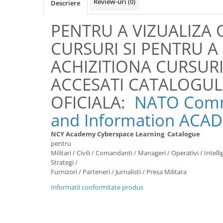
Review-uri
(0)
Descriere
Luarea Deciziilor (rapid, analitic,
fara bias, fara efect group-think)
PENTRU A VIZUALIZA 
Management
CURSURI SI PENTRU A 
Managementul Schimbarii si
Adaptarii
ACHIZITIONA CURSURI
Negociere (Achizitie / Vanzari /
ACCESATI CATALOGUL
Cooperare / Competitie)
OFICIALA:
NATO Comm
OPERATIUNI AERIENE MILITARE SI
CIVILE
and Information ACA
OPERATIUNI MARITIME MILITARE SI
NCY Academy
Cyberspace
Learning
Catalogue
CIVILE
pentru
OPERATIUNI SPATIALE MILITARE SI
Militari / Civili / Comandanti / Manageri / Operativi / Intelli
CIVILE
Strategi /
Furnizori / Parteneri / Jurnalisti / Presa Militara
OPERATIUNI TERESTRE MILITARE SI
CIVILE
Informatii conformitate produs
Performanta Echipei
Rezolvare de Probleme