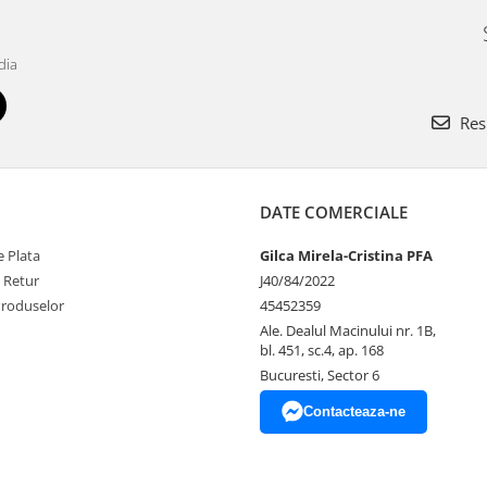
OBIECTIVE STRATE
dia
Res
DATE COMERCIALE
 Plata
Gilca Mirela-Cristina PFA
e Retur
J40/84/2022
Produselor
45452359
Ale. Dealul Macinului nr. 1B,
bl. 451, sc.4, ap. 168
Bucuresti, Sector 6
Contacteaza-ne