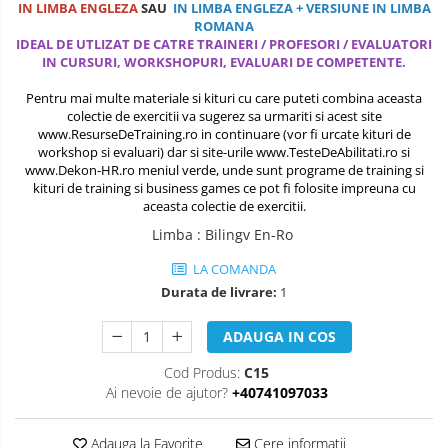
IN LIMBA ENGLEZA
SAU
IN LIMBA ENGLEZA + VERSIUNE IN LIMBA
COMANDA, INTEROPERATIVITATE,
ROMANA
STRATEGIE, REACTIE RAPIDA,
IDEAL DE UTLIZAT DE CATRE TRAINERI / PROFESORI / EVALUATORI
LOGISTICA MILITARA SI CIVILA
CONTROL MILITAR SI CIVIL
IN CURSURI, WORKSHOPURI, EVALUARI DE COMPETENTE.
Luarea Deciziilor (rapid, analitic,
Pentru mai multe materiale si kituri cu care puteti combina aceasta
fara bias, fara efect group-think)
colectie de exercitii va sugerez sa urmariti si acest site
www.ResurseDeTraining.ro
in continuare (vor fi urcate kituri de
Management
workshop si evaluari) dar si site-urile
www.TesteDeAbilitati.ro
si
www.Dekon-HR.ro
meniul verde, unde sunt programe de training si
Managementul Schimbarii si
kituri de training si business games ce pot fi folosite impreuna cu
Adaptarii
aceasta colectie de exercitii.
Limba
:
Bilingv En-Ro
Negociere (Achizitie / Vanzari /
Cooperare / Competitie)
LA COMANDA
Durata de livrare:
1
OPERATIUNI AERIENE MILITARE SI
CIVILE
ADAUGA IN COS
OPERATIUNI MARITIME MILITARE SI
Cod Produs:
C15
CIVILE
Ai nevoie de ajutor?
+40741097033
OPERATIUNI SPATIALE MILITARE SI
CIVILE
Adauga la Favorite
Cere informatii