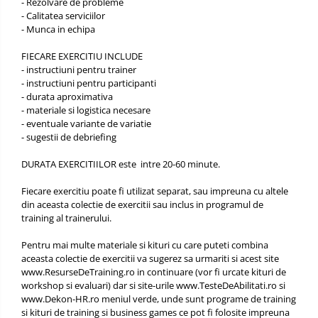
- Rezolvare de probleme
- Calitatea serviciilor
- Munca in echipa
FIECARE EXERCITIU INCLUDE
- instructiuni pentru trainer
- instructiuni pentru participanti
- durata aproximativa
- materiale si logistica necesare
- eventuale variante de variatie
- sugestii de debriefing
DURATA EXERCITIILOR este intre 20-60 minute.
Fiecare exercitiu poate fi utilizat separat, sau impreuna cu altele
din aceasta colectie de exercitii sau inclus in programul de
training al trainerului.
Pentru mai multe materiale si kituri cu care puteti combina
aceasta colectie de exercitii va sugerez sa urmariti si acest site
www.ResurseDeTraining.ro
in continuare (vor fi urcate kituri de
workshop si evaluari) dar si site-urile
www.TesteDeAbilitati.ro
si
www.Dekon-HR.ro
meniul verde, unde sunt programe de training
si kituri de training si business games ce pot fi folosite impreuna