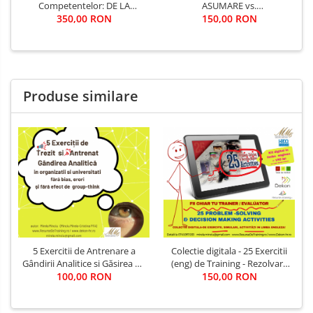
Competentelor: DE LA
ASUMARE vs.
ORGANIGRAMA SI EVALUARE,
350,00 RON
RESPONSABILITATE
150,00 RON
LA DEZVOLTAREA
Organizationala /
COMPETENTELOR
ACCOUNTABILITY
EXPERIENCE ASSESSMENT
Produse similare
5 Exercitii de Antrenare a
Colectie digitala - 25 Exercitii
Gândirii Analitice si Găsirea de
(eng) de Training - Rezolvare
100,00 RON
Solutii
de Probleme si Luare a
150,00 RON
Deciziilor (pentru training /
evaluare)