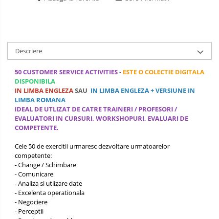
OPERATIUNI TERESTRE MILITARE SI
CIVILE
Performanta Echipei
Descriere
Rezolvare de Probleme
50 CUSTOMER SERVICE ACTIVITIES
-
ESTE O COLECTIE DIGITALA
Rezolvarea Conflictelor /
DISPONIBILA
Neintelegerilor / Disputelor
IN LIMBA ENGLEZA
SAU
IN LIMBA ENGLEZA + VERSIUNE IN
LIMBA ROMANA
Servicii & Relationarea cu Clientii
IDEAL DE UTLIZAT DE CATRE TRAINERI / PROFESORI /
EVALUATORI IN CURSURI, WORKSHOPURI, EVALUARI DE
Teambuilding
COMPETENTE.
Time Management / Planificare /
Cele 50 de exercitii urmaresc dezvoltare urmatoarelor
Organizare
competente:
- Change / Schimbare
- Comunicare
- Analiza si utlizare date
- Excelenta operationala
- Negociere
- Perceptii