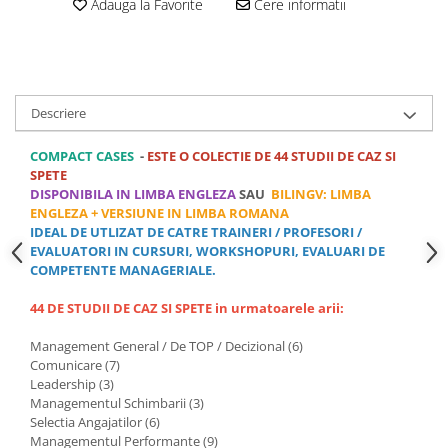
Adauga la Favorite
Cere informatii
Rezolvarea Conflictelor /
Neintelegerilor / Disputelor
Servicii & Relationarea cu Clientii
Teambuilding
Descriere
Time Management / Planificare /
Organizare
COMPACT CASES
-
ESTE O COLECTIE DE 44 STUDII DE CAZ SI
SPETE
2. Ce anume te-ar interesa? (Kituri,
DISPONIBILA IN LIMBA ENGLEZA
SAU
BILINGV: LIMBA
exercitii, training, consultanta,
ENGLEZA + VERSIUNE IN LIMBA ROMANA
diagnoza organizationala, evaluare
Exercitii pentru Training si
IDEAL DE UTLIZAT DE CATRE TRAINERI / PROFESORI /
de competente, altele)
Evaluare
EVALUATORI IN CURSURI, WORKSHOPURI, EVALUARI DE
COMPETENTE MANAGERIALE.
Kit-uri de Training, Workshop,
Jocuri de invatare,
44 DE STUDII DE CAZ SI SPETE in urmatoarele arii:
Worksop / Curs / Training /
Management General / De TOP / Decizional (6)
Simulare / Evaluare
Comunicare (7)
Consiliere / Consultanta
Leadership (3)
Managementul Schimbarii (3)
Teste de Abilitati, Competente si
Selectia Angajatilor (6)
Aptitudini
Managementul Performante (9)