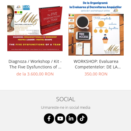
Diagnoza / Workshop / Kit -
WORKSHOP: Evaluarea
The Five Dysfunctions of a
Competentelor: DE LA
Team (Autor Patrick
ORGANIGRAMA SI
de la 3.600,00 RON
350,00 RON
Lencioni) / Trainer - Mirela
EVALUARE, LA
Minciu (sau ... FII TU
DEZVOLTAREA
TRAINER)
COMPETENTELOR
SOCIAL
Urmareste-ne in social media