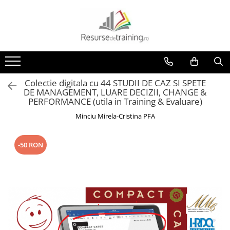
Toate Produsele
1. Ce competente doresti sa
dezvolti? (Ce Teme / Competente.. )
Gândire analitică
Colectie digitala cu 44 STUDII DE CAZ SI SPETE
DE MANAGEMENT, LUARE DECIZII, CHANGE &
Abilitati de Trainer / Evaluator /
PERFORMANCE (utila in Training & Evaluare)
Profesor /Consultant / HR /
Psiholog / Facilitator
Minciu Mirela-Cristina PFA
Abilitati de Vanzare
ALTELE
-50 RON
ANTI: hartuire / mobbing / bullying
/ urmarire / frauda / coruptie
Asumare / Responsabilitate
Atentie si Memorie
COMANDA-CONTROL-
CONSULTANTA MILITARA SI DE