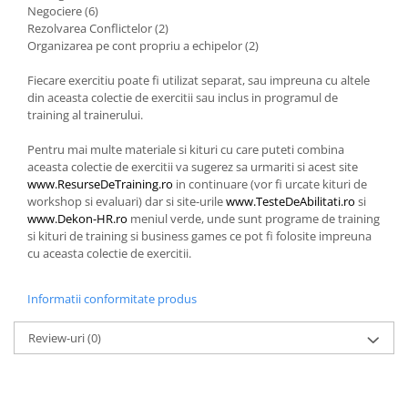
Negociere (6)
3. Cine va beneficia / cine vor fi
Rezolvarea Conflictelor (2)
beneficiarii? (O organizatie, o
Organizarea pe cont propriu a echipelor (2)
echipa, clientii, o persoana, pentru
Organizatii (daca sunteti manager
uz personal)
/ HR / antreprenor)
Fiecare exercitiu poate fi utilizat separat, sau impreuna cu altele
din aceasta colectie de exercitii sau inclus in programul de
Studenti / Adolescenti (daca
training al trainerului.
sunteti profesor, consilier
educational)
Persoane / Grupuri (daca sunteti
Pentru mai multe materiale si kituri cu care puteti combina
aceasta colectie de exercitii va sugerez sa urmariti si acest site
trainer / evaluator / coach )
www.ResurseDeTraining.ro
in continuare (vor fi urcate kituri de
Coach / Trainer / Evaluatori / HR-i /
workshop si evaluari) dar si site-urile
www.TesteDeAbilitati.ro
si
Manageri / Psihologi (Kituri /
www.Dekon-HR.ro
meniul verde, unde sunt programe de training
Cursuri /Colectii de Exercitii
si kituri de training si business games ce pot fi folosite impreuna
Dvs. pentru Dezvoltarea Carierei /
pentru Traineri, Coach, HR-i,
cu aceasta colectie de exercitii.
Pregatire Avansare /Angajare
Manageri,Psihologi)
4. Ce tipuri de cursuri cautati:
Informatii conformitate produs
MILITARE, INTELLIGENCE, CONTRA-
TERORISM, CIVILE, ANTI-DROG,
Cursuri de dezvoltare
Review-uri
(0)
JURIDICE, DE DEZVOLTARE
COMPETENTE si ABILITATI
CUNOSTINTE ACADEMICE,
Cursuri de dezvoltare cunostinte
ABILITATI DE INTEROPERABILITATE ,
(cybersecurity, inginerie,
COMPETENTE..S.A