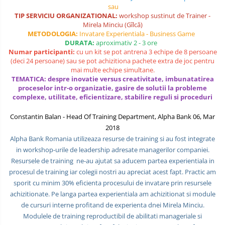
sau
COMANDA, INTEROPERATIVITATE,
TIP SERVICIU ORGANIZATIONAL:
workshop sustinut de Trainer -
STRATEGIE, REACTIE RAPIDA,
Mirela Minciu (Gîlcă)
LOGISTICA MILITARA SI CIVILA
CONTROL MILITAR SI CIVIL
METODOLOGIA:
Invatare Experientiala - Business Game
DURATA:
aproximativ 2 - 3 ore
Luarea Deciziilor (rapid, analitic,
Numar participanti:
cu un kit se pot antrena 3 echipe de 8 persoane
fara bias, fara efect group-think)
(deci 24 persoane) sau se pot achizitiona pachete extra de joc pentru
mai multe echipe simultane.
Management
TEMATICA: despre inovatie versus creativitate, imbunatatirea
proceselor intr-o organizatie, gasire de solutii la probleme
Managementul Schimbarii si
complexe, utilitate, eficientizare, stabilire reguli si proceduri
Adaptarii
Constantin Balan - Head Of Training Department, Alpha Bank 06, Mar
Negociere (Achizitie / Vanzari /
2018
Cooperare / Competitie)
Alpha Bank Romania utilizeaza resurse de training si au fost integrate
OPERATIUNI AERIENE MILITARE SI
in workshop-urile de leadership adresate managerilor companiei.
CIVILE
Resursele de training ne-au ajutat sa aducem partea experientiala in
procesul de training iar colegii nostri au apreciat acest fapt. Practic am
OPERATIUNI MARITIME MILITARE SI
sporit cu minim 30% eficienta procesului de invatare prin resursele
CIVILE
achizitionate. Pe langa partea experientiala am achizitionat si module
de cursuri interne profitand de experienta dnei Mirela Minciu.
OPERATIUNI SPATIALE MILITARE SI
CIVILE
Modulele de training reproductibil de abilitati manageriale si