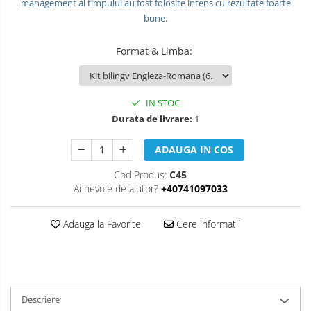
management al timpului au fost folosite intens cu rezultate foarte
OPERATIUNI TERESTRE MILITARE SI
bune.
CIVILE
Format & Limba
:
Performanta Echipei
Rezolvare de Probleme
IN STOC
Rezolvarea Conflictelor /
Neintelegerilor / Disputelor
Durata de livrare:
1
Servicii & Relationarea cu Clientii
ADAUGA IN COS
Teambuilding
Cod Produs:
C45
Ai nevoie de ajutor?
+40741097033
Time Management / Planificare /
Organizare
Adauga la Favorite
Cere informatii
Descriere