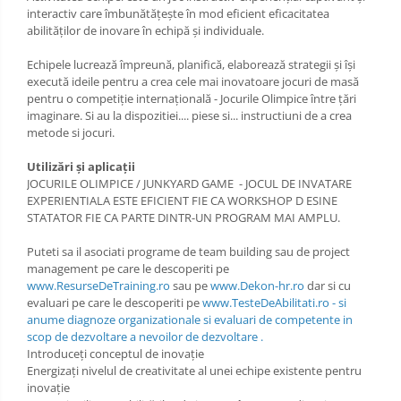
interactiv care îmbunătățește în mod eficient eficacitatea
abilităților de inovare în echipă și individuale.
Echipele lucrează împreună, planifică, elaborează strategii și își
execută ideile pentru a crea cele mai inovatoare jocuri de masă
pentru o competiție internațională - Jocurile Olimpice între țări
imaginare. Si au la dispozitiei.... piese si... instructiuni de a crea
metode si jocuri.
Utilizări și aplicații
JOCURILE OLIMPICE / JUNKYARD GAME - JOCUL DE INVATARE
EXPERIENTIALA ESTE EFICIENT FIE CA WORKSHOP D ESINE
STATATOR FIE CA PARTE DINTR-UN PROGRAM MAI AMPLU.
Puteti sa il asociati programe de team building sau de project
management pe care le descoperiti pe
www.ResurseDeTraining.ro
sau pe
www.Dekon-hr.ro
dar si cu
evaluari pe care le descoperiti pe
www.TesteDeAbilitati.ro - si
anume diagnoze organizationale si evaluari de competente in
scop de dezvoltare a nevoilor de dezvoltare
.
Introduceți conceptul de inovație
Energizați nivelul de creativitate al unei echipe existente pentru
inovație