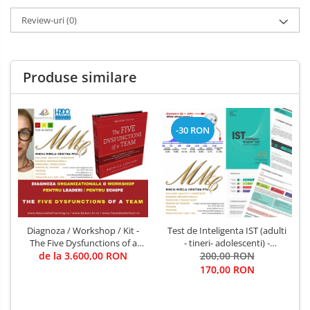
Review-uri
(0)
Produse similare
-30 RON
Diagnoza / Workshop / Kit -
Test de Inteligenta IST (adulti
The Five Dysfunctions of a
- tineri- adolescenti) -
Team (Autor Patrick Lencioni)
de la 3.600,00 RON
Evaluator licentiat Mirela
200,00 RON
/ Trainer - Mirela Minciu (sau
Minciu (Gîlcă)
170,00 RON
... FII TU TRAINER)