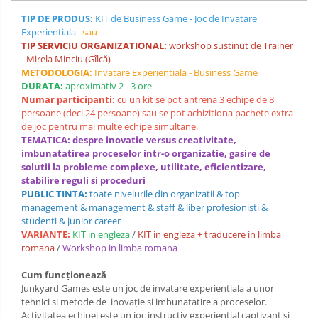
TIP DE PRODUS:
KIT de Business Game - Joc de Invatare
Experientiala
sau
TIP SERVICIU ORGANIZATIONAL:
workshop sustinut de Trainer
- Mirela Minciu (Gîlcă)
METODOLOGIA:
Invatare Experientiala - Business Game
DURATA:
aproximativ 2 - 3 ore
Numar participanti:
cu un kit se pot antrena 3 echipe de 8
persoane (deci 24 persoane) sau se pot achizitiona pachete extra
de joc pentru mai multe echipe simultane.
TEMATICA: despre inovatie versus creativitate,
imbunatatirea proceselor intr-o organizatie, gasire de
solutii la probleme complexe, utilitate, eficientizare,
stabilire reguli si proceduri
PUBLIC TINTA:
toate nivelurile din organizatii & top
management & management & staff & liber profesionisti &
studenti & junior career
VARIANTE:
KIT in engleza
/
KIT in engleza + traducere in limba
romana
/
Workshop in limba romana
Cum funcționează
Junkyard Games este un joc de invatare experientiala a unor
tehnici si metode de inovație si imbunatatire a proceselor.
Activitatea echipei este un joc instructiv experiențial captivant și