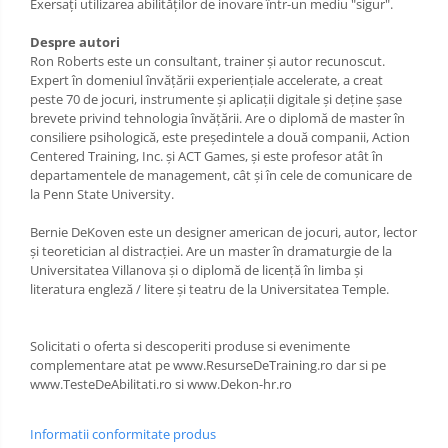
Exersați utilizarea abilităților de inovare într-un mediu "sigur".
Despre autori
Ron Roberts este un consultant, trainer și autor recunoscut.
Expert în domeniul învățării experiențiale accelerate, a creat
peste 70 de jocuri, instrumente și aplicații digitale și deține șase
brevete privind tehnologia învățării. Are o diplomă de master în
consiliere psihologică, este președintele a două companii, Action
Centered Training, Inc. și ACT Games, și este profesor atât în
departamentele de management, cât și în cele de comunicare de
la Penn State University.
Bernie DeKoven este un designer american de jocuri, autor, lector
și teoretician al distracției. Are un master în dramaturgie de la
Universitatea Villanova și o diplomă de licență în limba și
literatura engleză / litere și teatru de la Universitatea Temple.
Solicitati o oferta si descoperiti produse si evenimente
complementare atat pe www.ResurseDeTraining.ro dar si pe
www.TesteDeAbilitati.ro si www.Dekon-hr.ro
Informatii conformitate produs