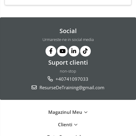
Social
Urmareste-ne in social media
Suport clienti
non-stop
+40741097033
ResurseDeTraining@gmail.com
Magazinul Meu
Clienti