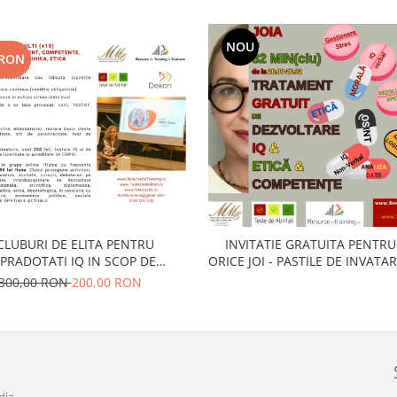
NOU
 RON
CLUBURI DE ELITA PENTRU
INVITATIE GRATUITA PENTRU 
PRADOTATI IQ IN SCOP DE
ORICE JOI - PASTILE DE INVATAR
ACCELERATA (1.ADULTI (18-
SIMULARI, ANCHETE, ANALIZE, 
300,00 RON
200,00 RON
 2. ADOLESCENTI (14-18 ani) / 3.
I (5-14 ani) in arii necesare
voltarii si rolurilor de elita
dia