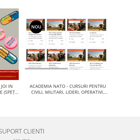
NOU
CURSURI
JOI IN
ACADEMIA NATO - CURSURI PENTRU
ANTI-DRO
E (SPEȚE,
CIVILI, MILITARI, LIDERI, OPERATIVI,
ANTI-C
DEBATE..)
PRESA, IT-ISTI, LOGISTICIENI,
PE
INTELLIGENCE, OPERATIUNI TERESTRAE,
SPATIALE, MARITIME, AERIENE,
COMANDA, REACTIE RAPIDA, INTER-
OPERAT
SUPORT CLIENTI
non-stop