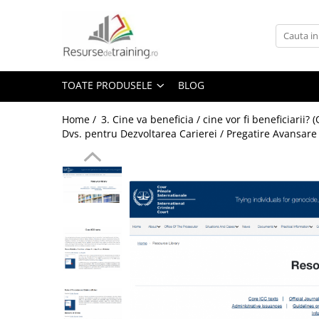
Toate Produsele
1. Ce competente doresti sa
TOATE PRODUSELE
BLOG
dezvolti? (Ce Teme / Competente.. )
Gândire analitică
Home /
3. Cine va beneficia / cine vor fi beneficiarii?
Abilitati de Trainer / Evaluator /
Dvs. pentru Dezvoltarea Carierei / Pregatire Avansare
Profesor /Consultant / HR /
Psiholog / Facilitator
Abilitati de Vanzare
ALTELE
ANTI: hartuire / mobbing / bullying
/ urmarire / frauda / coruptie
Asumare / Responsabilitate
Atentie si Memorie
COMANDA-CONTROL-
CONSULTANTA MILITARA SI DE