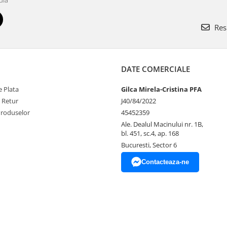
Res
DATE COMERCIALE
 Plata
Gilca Mirela-Cristina PFA
e Retur
J40/84/2022
Produselor
45452359
Ale. Dealul Macinului nr. 1B,
bl. 451, sc.4, ap. 168
Bucuresti, Sector 6
Contacteaza-ne