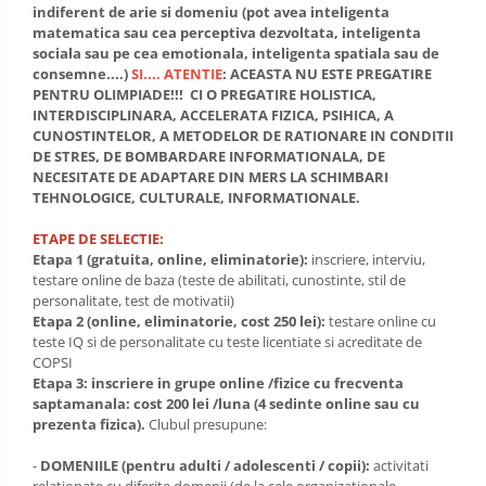
indiferent de arie si domeniu (pot avea inteligenta
matematica sau cea perceptiva dezvoltata, inteligenta
sociala sau pe cea emotionala, inteligenta spatiala sau de
consemne....)
SI.... ATENTIE
: ACEASTA NU ESTE PREGATIRE
PENTRU OLIMPIADE!!! CI O PREGATIRE HOLISTICA,
INTERDISCIPLINARA, ACCELERATA FIZICA, PSIHICA, A
CUNOSTINTELOR, A METODELOR DE RATIONARE IN CONDITII
DE STRES, DE BOMBARDARE INFORMATIONALA, DE
NECESITATE DE ADAPTARE DIN MERS LA SCHIMBARI
TEHNOLOGICE, CULTURALE, INFORMATIONALE.
ETAPE DE SELECTIE:
Etapa 1 (gratuita, online, eliminatorie):
inscriere, interviu,
testare online de baza (teste de abilitati, cunostinte, stil de
personalitate, test de motivatii)
Etapa 2 (online, eliminatorie, cost 250 lei):
testare online cu
teste IQ si de personalitate cu teste licentiate si acreditate de
COPSI
Etapa 3: inscriere in grupe online /fizice cu frecventa
saptamanala: cost 200 lei /luna (4 sedinte online sau cu
prezenta fizica).
Clubul presupune:
-
DOMENIILE (pentru adulti / adolescenti / copii):
activitati