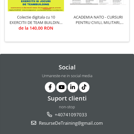
ACADEMIA NATO - CURSURI
Colectie digitala cu 10
PENTRU CIVILI, MILITARI,
EXERCITII DE TEAM BUILDING
LIDERI, OPERATIVI, PRESA, IT-
(utila in Training & Evaluare)
de la 140,00 RON
ISTI, LOGISTICIENI,
INTELLIGENCE, OPERATIUNI
TERESTRAE, SPATIALE,
MARITIME, AERIENE,
COMANDA, REACTIE RAPIDA,
INTER-OPERAT
Social
Urmareste-ne in social media
Suport clienti
non-stop
+40741097033
ResurseDeTraining@gmail.com