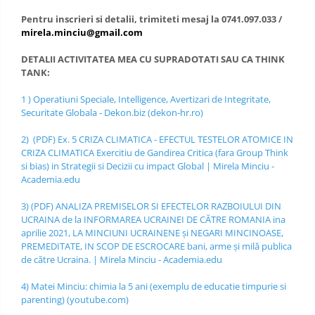
Pentru inscrieri si detalii, trimiteti mesaj la 0741.097.033 /
mirela.minciu@gmail.com
DETALII ACTIVITATEA MEA CU SUPRADOTATI SAU CA THINK
TANK:
1 )
Operatiuni Speciale, Intelligence, Avertizari de Integritate,
Securitate Globala - Dekon.biz (dekon-hr.ro)
2)
(PDF) Ex. 5 CRIZA CLIMATICA - EFECTUL TESTELOR ATOMICE IN
CRIZA CLIMATICA Exercitiu de Gandirea Critica (fara Group Think
si bias) in Strategii si Decizii cu impact Global | Mirela Minciu -
Academia.edu
3)
(PDF) ANALIZA PREMISELOR SI EFECTELOR RAZBOIULUI DIN
UCRAINA de la INFORMAREA UCRAINEI DE CĂTRE ROMANIA ina
aprilie 2021, LA MINCIUNI UCRAINENE și NEGARI MINCINOASE,
PREMEDITATE, IN SCOP DE ESCROCARE bani, arme și milă publica
de către Ucraina. | Mirela Minciu - Academia.edu
4)
Matei Minciu: chimia la 5 ani (exemplu de educatie timpurie si
parenting) (youtube.com)