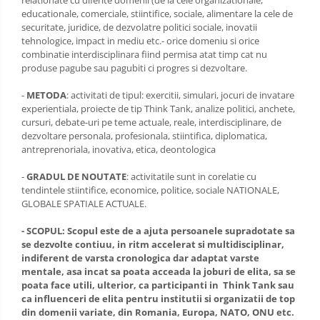
relationate cu diferite domenii (de la cele organizationale,
educationale, comerciale, stiintifice, sociale, alimentare la cele de
securitate, juridice, de dezvolatre politici sociale, inovatii
tehnologice, impact in mediu etc.- orice domeniu si orice
combinatie interdisciplinara fiind permisa atat timp cat nu
produse pagube sau pagubiti ci progres si dezvoltare.
-
METODA
: activitati de tipul: exercitii, simulari, jocuri de invatare
experientiala, proiecte de tip Think Tank, analize politici, anchete,
cursuri, debate-uri pe teme actuale, reale, interdisciplinare, de
dezvoltare personala, profesionala, stiintifica, diplomatica,
antreprenoriala, inovativa, etica, deontologica
-
GRADUL DE NOUTATE
: activitatile sunt in corelatie cu
tendintele stiintifice, economice, politice, sociale NATIONALE,
GLOBALE SPATIALE ACTUALE.
- SCOPUL: Scopul este de a ajuta persoanele supradotate sa
se dezvolte contiuu, in ritm accelerat si multidisciplinar,
indiferent de varsta cronologica dar adaptat varste
mentale, asa incat sa poata acceada la joburi de elita, sa se
poata face utili, ulterior, ca participanti in Think Tank sau
ca influenceri de elita pentru institutii si organizatii de top
din domenii variate, din Romania, Europa, NATO, ONU etc.