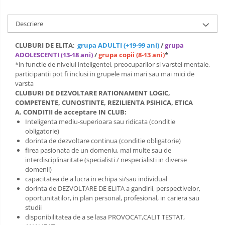
COMANDA, INTEROPERATIVITATE,
STRATEGIE, REACTIE RAPIDA,
Descriere
LOGISTICA MILITARA SI CIVILA
CONTROL MILITAR SI CIVIL
Luarea Deciziilor (rapid, analitic,
CLUBURI DE ELITA
:
grupa ADULTI (+19-99 ani)
/
grupa
fara bias, fara efect group-think)
ADOLESCENTI (13-18 ani)
/
grupa copii (8-13 ani)
*
*in functie de nivelul inteligentei, preocuparilor si varstei mentale,
Management
participantii pot fi inclusi in grupele mai mari sau mai mici de
varsta
Managementul Schimbarii si
CLUBURI DE DEZVOLTARE RATIONAMENT LOGIC,
Adaptarii
COMPETENTE, CUNOSTINTE, REZILIENTA PSIHICA, ETICA
A. CONDITII de acceptare IN CLUB:
Negociere (Achizitie / Vanzari /
Inteligenta mediu-superioara sau ridicata (conditie
Cooperare / Competitie)
obligatorie)
dorinta de dezvoltare continua (conditie obligatorie)
OPERATIUNI AERIENE MILITARE SI
firea pasionata de un domeniu, mai multe sau de
CIVILE
interdisciplinaritate (specialisti / nespecialisti in diverse
domenii)
OPERATIUNI MARITIME MILITARE SI
capacitatea de a lucra in echipa si/sau individual
CIVILE
dorinta de DEZVOLTARE DE ELITA a gandirii, perspectivelor,
oportunitatilor, in plan personal, profesional, in cariera sau
OPERATIUNI SPATIALE MILITARE SI
studii
CIVILE
disponibilitatea de a se lasa PROVOCAT,CALIT TESTAT,