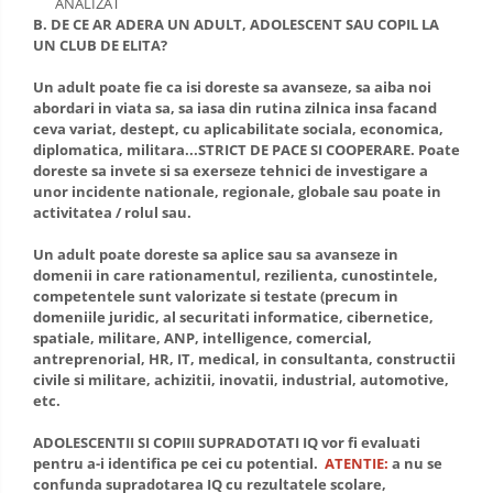
ANALIZAT
OPERATIUNI TERESTRE MILITARE SI
B. DE CE AR ADERA UN ADULT, ADOLESCENT SAU COPIL LA
CIVILE
UN CLUB DE ELITA?
Performanta Echipei
Un adult poate fie ca isi doreste sa avanseze, sa aiba noi
abordari in viata sa, sa iasa din rutina zilnica insa facand
Rezolvare de Probleme
ceva variat, destept, cu aplicabilitate sociala, economica,
diplomatica, militara...STRICT DE PACE SI COOPERARE. Poate
Rezolvarea Conflictelor /
doreste sa invete si sa exerseze tehnici de investigare a
Neintelegerilor / Disputelor
unor incidente nationale, regionale, globale sau poate in
activitatea / rolul sau.
Servicii & Relationarea cu Clientii
Un adult poate doreste sa aplice sau sa avanseze in
Teambuilding
domenii in care rationamentul, rezilienta, cunostintele,
competentele sunt valorizate si testate (precum in
Time Management / Planificare /
domeniile juridic, al securitati informatice, cibernetice,
Organizare
spatiale, militare, ANP, intelligence, comercial,
antreprenorial, HR, IT, medical, in consultanta, constructii
civile si militare, achizitii, inovatii, industrial, automotive,
etc.
ADOLESCENTII SI COPIII SUPRADOTATI IQ vor fi evaluati
pentru a-i identifica pe cei cu potential.
ATENTIE:
a nu se
confunda supradotarea IQ cu rezultatele scolare,