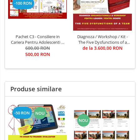
-100 RON
Pachet C3 - Consiliere in
Diagnoza / Workshop / Kit -
Cariera Pentru Adolescenti si
The Five Dysfunctions of a
Studenti evaluare, consiliere,
600,00 RON
Team (Autor Patrick Lencioni)
de la 3.600,00 RON
indrumare
/ Trainer - Mirela Minciu (sau
500,00 RON
... FII TU TRAINER)
Produse similare
-50 RON
NOU
NOU