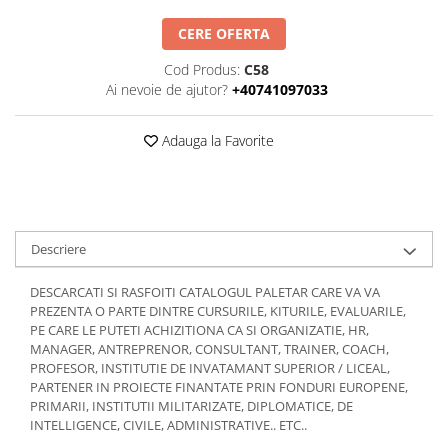
Management
CERE OFERTA
Managementul Schimbarii si
Adaptarii
Cod Produs:
C58
Ai nevoie de ajutor?
+40741097033
Negociere (Achizitie / Vanzari /
Cooperare / Competitie)
Adauga la Favorite
OPERATIUNI AERIENE MILITARE SI
CIVILE
OPERATIUNI MARITIME MILITARE SI
CIVILE
OPERATIUNI SPATIALE MILITARE SI
Descriere
CIVILE
DESCARCATI SI RASFOITI CATALOGUL PALETAR CARE VA VA
OPERATIUNI TERESTRE MILITARE SI
PREZENTA O PARTE DINTRE CURSURILE, KITURILE, EVALUARILE,
CIVILE
PE CARE LE PUTETI ACHIZITIONA CA SI ORGANIZATIE, HR,
Performanta Echipei
MANAGER, ANTREPRENOR, CONSULTANT, TRAINER, COACH,
PROFESOR, INSTITUTIE DE INVATAMANT SUPERIOR / LICEAL,
Rezolvare de Probleme
PARTENER IN PROIECTE FINANTATE PRIN FONDURI EUROPENE,
PRIMARII, INSTITUTII MILITARIZATE, DIPLOMATICE, DE
Rezolvarea Conflictelor /
INTELLIGENCE, CIVILE, ADMINISTRATIVE.. ETC..
Neintelegerilor / Disputelor