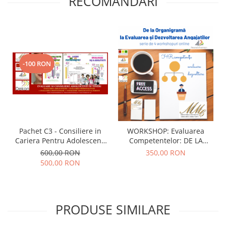
RECOMANDARI
-100 RON
Pachet C3 - Consiliere in
WORKSHOP: Evaluarea
Cariera Pentru Adolescenti
Competentelor: DE LA
si Studenti evaluare,
ORGANIGRAMA SI
600,00 RON
350,00 RON
consiliere, indrumare
EVALUARE, LA
500,00 RON
DEZVOLTAREA
COMPETENTELOR
PRODUSE SIMILARE