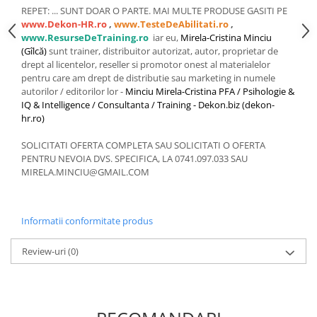
Servicii & Relationarea cu Clientii
REPET: ... SUNT DOAR O PARTE. MAI MULTE PRODUSE GASITI PE
www.Dekon-HR.ro
,
www.TesteDeAbilitati.ro
,
Teambuilding
www.ResurseDeTraining.ro
iar eu,
Mirela-Cristina Minciu
(Gîlcă)
sunt trainer, distribuitor autorizat, autor, proprietar de
Time Management / Planificare /
drept al licentelor, reseller si promotor onest al materialelor
Organizare
pentru care am drept de distributie sau marketing in numele
autorilor / editorilor lor -
Minciu Mirela-Cristina PFA / Psihologie &
IQ & Intelligence / Consultanta / Training - Dekon.biz (dekon-
hr.ro)
SOLICITATI OFERTA COMPLETA SAU SOLICITATI O OFERTA
PENTRU NEVOIA DVS. SPECIFICA, LA 0741.097.033 SAU
MIRELA.MINCIU@GMAIL.COM
Informatii conformitate produs
Review-uri
(0)