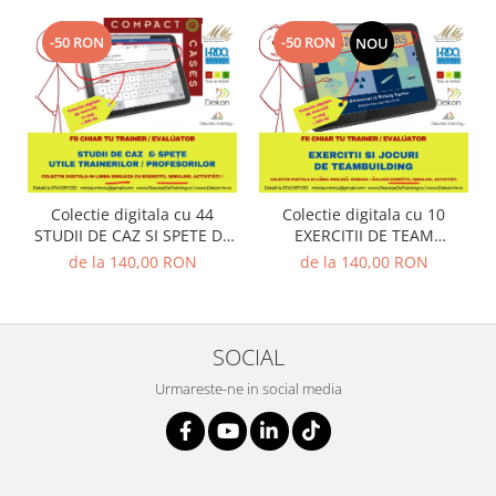
-50 RON
-50 RON
NOU
Colectie digitala cu 44
Colectie digitala cu 10
STUDII DE CAZ SI SPETE DE
EXERCITII DE TEAM
MANAGEMENT, LUARE
BUILDING (utila in Training
de la 140,00 RON
de la 140,00 RON
DECIZII, CHANGE &
& Evaluare)
PERFORMANCE (utila in
Training & Evaluare)
SOCIAL
Urmareste-ne in social media