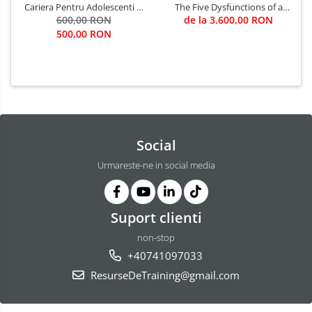
Cariera Pentru Adolescenti si
The Five Dysfunctions of a
Studenti evaluare, consiliere,
600,00 RON
Team (Autor Patrick Lencioni)
de la 3.600,00 RON
indrumare
/ Trainer - Mirela Minciu (sau
500,00 RON
... FII TU TRAINER)
Social
Urmareste-ne in social media
Suport clienti
non-stop
+40741097033
ResurseDeTraining@gmail.com