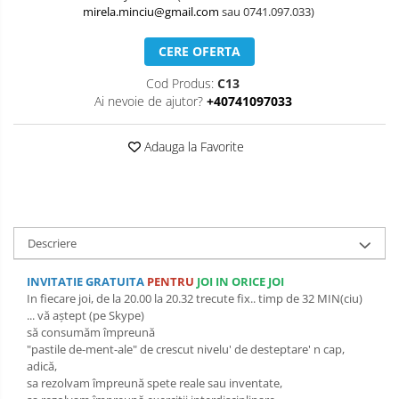
mirela.minciu@gmail.com
sau 0741.097.033)
COMANDA, INTEROPERATIVITATE,
STRATEGIE, REACTIE RAPIDA,
LOGISTICA MILITARA SI CIVILA
CONTROL MILITAR SI CIVIL
CERE OFERTA
Luarea Deciziilor (rapid, analitic,
Cod Produs:
C13
fara bias, fara efect group-think)
Ai nevoie de ajutor?
+40741097033
Management
Adauga la Favorite
Managementul Schimbarii si
Adaptarii
Negociere (Achizitie / Vanzari /
Cooperare / Competitie)
Descriere
OPERATIUNI AERIENE MILITARE SI
INVITATIE GRATUITA
PENTRU
JOI IN ORICE JOI
CIVILE
In fiecare joi, de la 20.00 la 20.32 trecute fix.. timp de 32 MIN(ciu)
OPERATIUNI MARITIME MILITARE SI
... vă aștept (pe Skype)
să consumăm împreună
CIVILE
"pastile de-ment-ale" de crescut nivelu' de desteptare' n cap,
OPERATIUNI SPATIALE MILITARE SI
adică,
sa rezolvam împreună spete reale sau inventate,
CIVILE