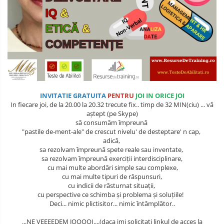
Comunicare (interpersonala, intra
CIVILA
- departamentala, intre-
departamente, in intrreaga
COMUNICATII SPECIALE SI
organizatie, in situatii de criza, cu
SATELITARE
persoane de decizie, cu persoane
de influenta, cu pbeneficiari, in
Creativitate & Inovare
functie de
CRIMINALISTICA / CONTRA-
TERORISM / ANTI-DROG / ANTI-
INVITATIE GRATUITA
PENTRU
JOI IN ORICE JOI
CRIMA ORGANIZATA
In fiecare joi, de la 20.00 la 20.32 trecute fix.. timp de 32 MIN(ciu) ... vă
Cultura Organizationala
aștept (pe Skype)
să consumăm împreună
Cyber-Security
"pastile de-ment-ale" de crescut nivelu' de desteptare' n cap,
adică,
Energizare
sa rezolvam împreună spete reale sau inventate,
sa rezolvam împreună exerciții interdisciplinare,
Etica, Deontologie, Profesionalism
cu mai multe abordări simple sau complexe,
cu mai multe tipuri de răspunsuri,
INGINERIE MILITARA SI CIVILA
cu indicii de răsturnat situații,
cu perspective ce schimba și problema și soluțiile!
Intelligence & OSINT
Deci... nimic plictisitor... nimic întâmplător..
LEADERSHIP MILITAR-CIVIL DE
...NE VEEEEDEM JOOOOI....(daca imi solicitati linkul de acces la