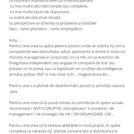
sa rezolvam împreună exerciții interdisciplinare,
OPERATIUNI TERESTRE MILITARE SI
cu mai multe abordări simple sau complexe,
cu mai multe tipuri de răspunsuri,
CIVILE
cu indicii de răsturnat situații,
Performanta Echipei
cu perspective ce schimba și problema și soluțiile!
Deci... nimic plictisitor... nimic întâmplător..
Rezolvare de Probleme
Asta...
Rezolvarea Conflictelor /
Pentru cine vrea sa aplice pentru posturi unde se solicita IQ viril și
Neintelegerilor / Disputelor
competențe sexi-dezvoltate, adică, apetisante și dorite in orice rol
/funcție manageriala in corporații, ori ca HR, ori ca Avertizor de
Servicii & Relationarea cu Clientii
Integritate independent sau angajat în companii de stat sau
private, ori în presă, sau ca logistician ori ca ofițer de intelligence,
Teambuilding
armata, poliție, ANP și /sau chiar și în ... magistratura etc...
Time Management / Planificare /
Pentru cine s-a plictisit de dezinformări, prostii și activități casnice
Organizare
..joia
Pentru cine vrea să își pună mintea la contribuție în spete sociale
/economice / ANTI-CORUPTIE, /disciplinare / ii novative / de
management / de strategie /de HR / DE ORGANIZARE / DE...
Pentru cine vrea să își testeze abilitățile in mod practic, în spete
complexe ce necesita IQ, atenție concentrata și distributiva la