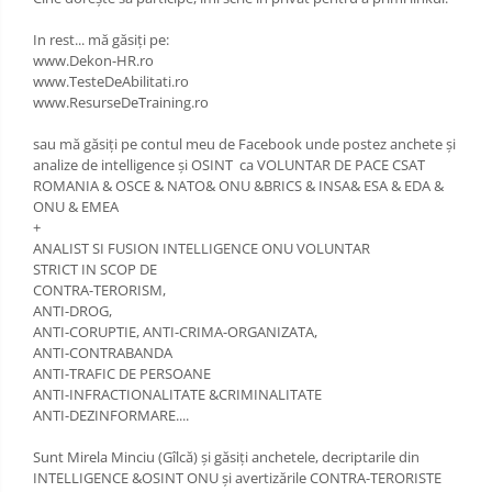
In rest... mă găsiți pe:
www.Dekon-HR.ro
www.TesteDeAbilitati.ro
www.ResurseDeTraining.ro
sau mă găsiți pe contul meu de Facebook unde postez anchete și
analize de intelligence și OSINT ca VOLUNTAR DE PACE CSAT
ROMANIA & OSCE & NATO& ONU &BRICS & INSA& ESA & EDA &
ONU & EMEA
+
ANALIST SI FUSION INTELLIGENCE ONU VOLUNTAR
STRICT IN SCOP DE
CONTRA-TERORISM,
ANTI-DROG,
ANTI-CORUPTIE, ANTI-CRIMA-ORGANIZATA,
ANTI-CONTRABANDA
ANTI-TRAFIC DE PERSOANE
ANTI-INFRACTIONALITATE &CRIMINALITATE
ANTI-DEZINFORMARE....
Sunt Mirela Minciu (Gîlcă) și găsiți anchetele, decriptarile din
INTELLIGENCE &OSINT ONU și avertizările CONTRA-TERORISTE