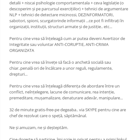
detalii + niscai psihologie comportamentala + ceva legislație (o
descoperim și pe parcursul exercițiilor) + tehnici de argumentare
NLP + tehnici de detectare micinossi, DEZINFORMATORI,
sabotori, spioni, scurgatorinde informații ...ce pot fi infiltrați în
organizații, instituții, structuri armate și de justiție.. etc...
Pentru cine vrea să înțeleagă cum ar putea deveni Avertizor de
Integritate sau voluntar ANTI-CORUPTIE, ANTI-CRIMA
ORGANIZATA
Pentru cine vrea să învețe să facă o anchetă socială sau
chiar..penală ori de încălcare a unor reguli, regulamente,
drepturi...
Pentru cine vrea să înțeleagă diferența de abordare între un
conflict, neînțelegere, lacune de comunicare, rea intenție,
premeditare, mușamalizare, denaturare adevăr, manipulare...
32 de minute gratis-free-pe degeaba.. via SKYPE pentru cine are
chef de rezolvat care o speță, săptămânal.
Ne și amuzam, ne și deșteptăm.
Cine dorește să participe, îmi scrie in privat pentru a primi linkul.