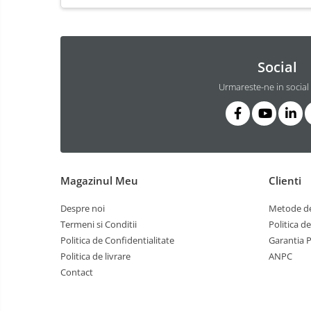
telecomunicatii, legislatie,
Cursuri de INTELLIGENCE si OSINT
psihologie, intelligence, OSINT etc)
Cursuri de TEHNICA MILITARA SI
ARME
Social
Cursuri dindomeniul JURIDIC,
SIGURANTA SI DE APLICARE A LEGII
Urmareste-ne in social
ANTIFRAUDA, ANTICORUPTIE, ANTI
Cursuri militare pentru militari,
CRIMA ORGANIZATA
civili, intelligence
5. CURSURI JURIDICE,
CRIMINALISTICA, CONTRA-
TERORISM, ANTI-DROG, ANTI-
Magazinul Meu
Clienti
CRIMA ORGANIZATA, ANTI-TRAFIC
DE PERSOANE, ANTI-CORUPTIE
Despre noi
Metode de
Termeni si Conditii
Politica d
Politica de Confidentialitate
Garantia 
Politica de livrare
ANPC
Contact