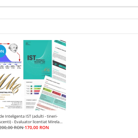
ON
de Inteligenta IST (adulti - tineri-
centi) - Evaluator licentiat Mirela
200,00 RON
Minciu (Gîlcă)
170,00 RON