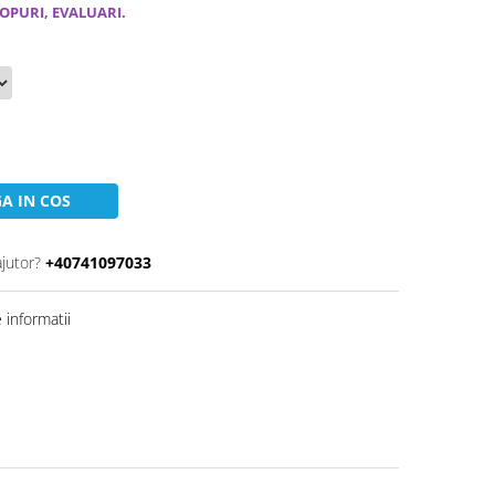
OPURI, EVALUARI.
A IN COS
ajutor?
+40741097033
informatii