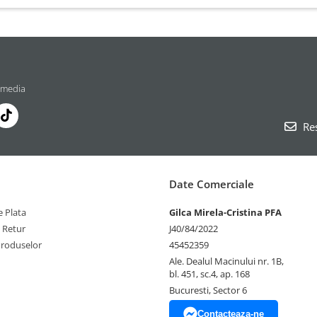
 media
Res
Date Comerciale
 Plata
Gilca Mirela-Cristina PFA
e Retur
J40/84/2022
Produselor
45452359
Ale. Dealul Macinului nr. 1B,
bl. 451, sc.4, ap. 168
Bucuresti, Sector 6
Contacteaza-ne