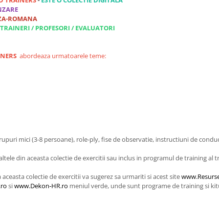
ND TRAINERS
-
ESTE O COLECTIE DIGITALA
ANZARE
EZA-ROMANA
TRAINERI / PROFESORI / EVALUATORI
INERS
abordeaza urmatoarele teme:
rupuri mici (3-8 persoane), role-ply, fise de observatie, instructiuni de conduce
ltele din aceasta colectie de exercitii sau inclus in programul de training al t
aceasta colectie de exercitii va sugerez sa urmariti si acest site
www.Resurse
.ro
si
www.Dekon-HR.ro
meniul verde, unde sunt programe de training si kitur