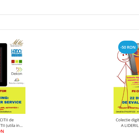
-50 RON
CITII de
Colectie dig
I (utila in
A LIDERIL
ON