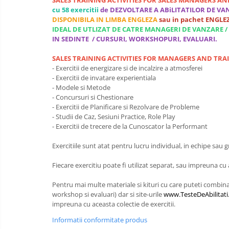
SALES TRAINING ACTIVITIES FOR SALES MANAGERS A
Luarea Deciziilor (rapid, analitic,
cu 58 exercitii
de DEZVOLTARE A ABiLITATILOR DE V
fara bias, fara efect group-think)
DISPONIBILA IN LIMBA ENGLEZA
sau in pachet ENGL
IDEAL DE UTLIZAT DE CATRE MANAGERI DE VANZARE / 
Management
IN SEDINTE / CURSURI, WORKSHOPURI, EVALUARI.
Managementul Schimbarii si
SALES TRAINING ACTIVITIES FOR MANAGERS AND TRA
Adaptarii
- Exercitii de energizare si de incalzire a atmosferei
Negociere (Achizitie / Vanzari /
- Exercitii de invatare experientiala
Cooperare / Competitie)
- Modele si Metode
- Concursuri si Chestionare
OPERATIUNI AERIENE MILITARE SI
- Exercitii de Planificare si Rezolvare de Probleme
CIVILE
- Studii de Caz, Sesiuni Practice, Role Play
- Exercitii de trecere de la Cunoscator la Performant
OPERATIUNI MARITIME MILITARE SI
CIVILE
Exercitiile sunt atat pentru lucru individual, in echipe sau g
OPERATIUNI SPATIALE MILITARE SI
Fiecare exercitiu poate fi utilizat separat, sau impreuna cu a
CIVILE
OPERATIUNI TERESTRE MILITARE SI
Pentru mai multe materiale si kituri cu care puteti combina 
CIVILE
workshop si evaluari) dar si site-urile
www.TesteDeAbilitati
impreuna cu aceasta colectie de exercitii.
Performanta Echipei
Informatii conformitate produs
Rezolvare de Probleme