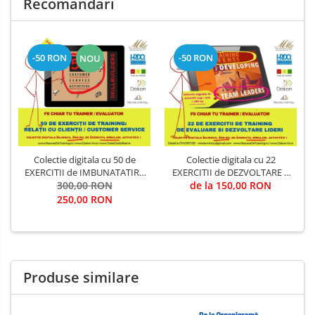
Recomandari
-50 RON
-50 RON
NOU
Colectie digitala cu 50 de
Colectie digitala cu 22
EXERCITII de IMBUNATATIRE
EXERCITII de DEZVOLTARE A
RELATII CU CLIENTII (utila in
300,00 RON
LIDERILOR DE ECHIPA (utila in
de la 150,00 RON
Training & Evaluare)
Training & Evaluare)
250,00 RON
Produse similare