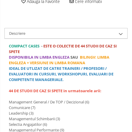
Adauga la Favorite
Cere informatii
OPERATIUNI TERESTRE MILITARE SI
CIVILE
Performanta Echipei
Rezolvare de Probleme
Descriere
Rezolvarea Conflictelor /
COMPACT CASES
-
ESTE O COLECTIE DE 44 STUDII DE CAZ SI
Neintelegerilor / Disputelor
SPETE
DISPONIBILA IN LIMBA ENGLEZA
SAU
BILINGV: LIMBA
Servicii & Relationarea cu Clientii
ENGLEZA + VERSIUNE IN LIMBA ROMANA
IDEAL DE UTLIZAT DE CATRE TRAINERI / PROFESORI /
Teambuilding
EVALUATORI IN CURSURI, WORKSHOPURI, EVALUARI DE
COMPETENTE MANAGERIALE.
Time Management / Planificare /
Organizare
44 DE STUDII DE CAZ SI SPETE in urmatoarele arii:
Management General / De TOP / Decizional (6)
Comunicare (7)
Leadership (3)
Managementul Schimbarii (3)
Selectia Angajatilor (6)
Managementul Performante (9)