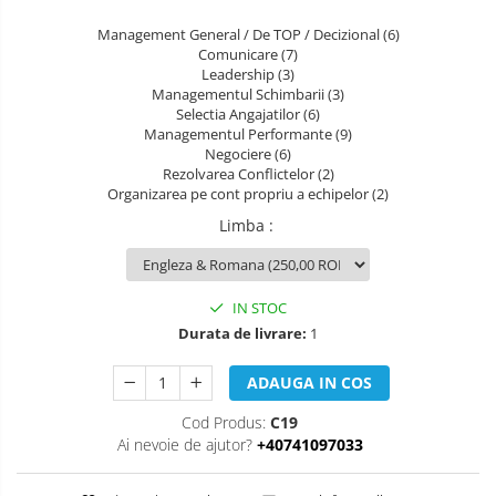
COMANDA, INTEROPERATIVITATE,
Management General / De TOP / Decizional (6)
STRATEGIE, REACTIE RAPIDA,
Comunicare (7)
LOGISTICA MILITARA SI CIVILA
CONTROL MILITAR SI CIVIL
Leadership (3)
Managementul Schimbarii (3)
Luarea Deciziilor (rapid, analitic,
Selectia Angajatilor (6)
fara bias, fara efect group-think)
Managementul Performante (9)
Negociere (6)
Management
Rezolvarea Conflictelor (2)
Organizarea pe cont propriu a echipelor (2)
Managementul Schimbarii si
Adaptarii
Limba
:
Negociere (Achizitie / Vanzari /
Cooperare / Competitie)
IN STOC
OPERATIUNI AERIENE MILITARE SI
Durata de livrare:
1
CIVILE
ADAUGA IN COS
OPERATIUNI MARITIME MILITARE SI
CIVILE
Cod Produs:
C19
Ai nevoie de ajutor?
+40741097033
OPERATIUNI SPATIALE MILITARE SI
CIVILE