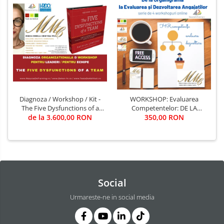
Diagnoza / Workshop / Kit -
WORKSHOP: Evaluarea
The Five Dysfunctions of a
Competentelor: DE LA
Team (Autor Patrick Lencioni)
de la 3.600,00 RON
ORGANIGRAMA SI EVALUARE,
350,00 RON
/ Trainer - Mirela Minciu (sau
LA DEZVOLTAREA
... FII TU TRAINER)
COMPETENTELOR
Social
Urmareste-ne in social media