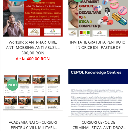
COMANDA, INTEROPERATIVITATE,
STRATEGIE, REACTIE RAPIDA,
LOGISTICA MILITARA SI CIVILA
CONTROL MILITAR SI CIVIL
Luarea Deciziilor (rapid, analitic,
fara bias, fara efect group-think)
Workshop: ANTI-HARTUIRE,
INVITATIE GRATUITA PENTRU JOI
Management
ANTI-MOBBING, ANTI-ABUZ LA
IN ORICE JOI - PASTILE DE
LOCUL DE MUNCA, IN
500,00 RON
INVATARE (SPEȚE, SIMULARI,
Managementul Schimbarii si
ORGANIZATII, IN DEPLASARE, IN
ANCHETE, ANALIZE, DEBATE..)
de la 400,00 RON
Adaptarii
MEDII DIVERSE
Negociere (Achizitie / Vanzari /
Cooperare / Competitie)
NOU
OPERATIUNI AERIENE MILITARE SI
CIVILE
OPERATIUNI MARITIME MILITARE SI
CIVILE
OPERATIUNI SPATIALE MILITARE SI
ACADEMIA NATO - CURSURI
CURSURI CEPOL DE
CIVILE
PENTRU CIVILI, MILITARI,
CRIMINALISTICA, ANTI-DROG,