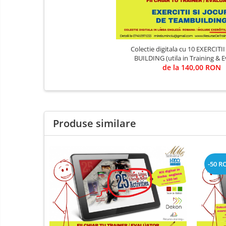
telecomunicatii, legislatie,
Cursuri de INTELLIGENCE si OSINT
psihologie, intelligence, OSINT etc)
Cursuri de TEHNICA MILITARA SI
ARME
Colectie digitala cu 10 EXERCITII DE TEAM
Cursuri dindomeniul JURIDIC,
BUILDING (utila in Training 
SIGURANTA SI DE APLICARE A LEGII
de la 140,00 RON
ANTIFRAUDA, ANTICORUPTIE, ANTI
Cursuri militare pentru militari,
CRIMA ORGANIZATA
civili, intelligence
5. CURSURI JURIDICE,
CRIMINALISTICA, CONTRA-
Produse similare
TERORISM, ANTI-DROG, ANTI-
CRIMA ORGANIZATA, ANTI-TRAFIC
DE PERSOANE, ANTI-CORUPTIE
-50 R