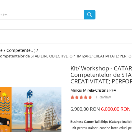
e / Competente.. ) /
 Competentelor de STABILIRE OBIECTIVE, OPTIMIZARE; CREATIVITATE; PER
Kit/ Workshop - CATAR
Competentelor de STA
CREATIVITATE; PERFO
Minciu Mirela-Cristina PFA
1 Review
6.900,00 RON
6.000,00 RON
Business Game: Tall Ships (Catarge Inalte)
-
Kit pentru Trainer (contine instructiuni pe