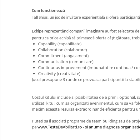
Rezolvarea Conflictelor /
Cum funcționează
Neintelegerilor / Disputelor
Tall Ships, un joc de învățare experiențială și oferă participa
Servicii & Relationarea cu Clientii
Teambuilding
Echipe reprezentând companii imaginare au fost selectate de T
pentru ca orice echipă să primească oferta câștigătoare, treb
Time Management / Planificare /
Capability (capabilitate)
Organizare
Collaboration (colaborare)
Commitment (angajament)
2. Ce anume te-ar interesa? (Kituri,
Communication (comunicare)
exercitii, training, consultanta,
Continuous improvement (imbunatatire continua / com
diagnoza organizationala, evaluare
Exercitii pentru Training si
Creativity (creativitate)
de competente, altele)
Evaluare
Jocul presupune 3 runde ce provoaca participantii la stabili
Kit-uri de Training, Workshop,
Jocuri de invatare,
Costul kitului include si posibilitatea de a primi, optional, 
utilizati kitul, cum sa organizati evenimentul, cum sa va fo
Worksop / Curs / Training /
maxim aceasta resursa extraordinar de eficienta pentru un tr
Simulare / Evaluare
Consiliere / Consultanta
Puteti sa il asociati programe de team building sau de pr
pe
www.TesteDeAbilitati.ro - si anume diagnoze organizati
Teste de Abilitati, Competente si
Aptitudini