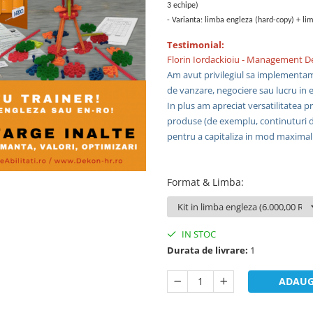
3 echipe)
-
Varianta: limba engleza (hard-copy) + li
Testimonial:
Florin Iordackioiu - Management
Am avut privilegiul sa implementam r
de vanzare, negociere sau lucru in e
In plus am apreciat versatilitatea pr
produse (de exemplu, continuturi d
pentru a capitaliza in mod maximal
Format & Limba
:
IN STOC
Durata de livrare:
1
ADAUG