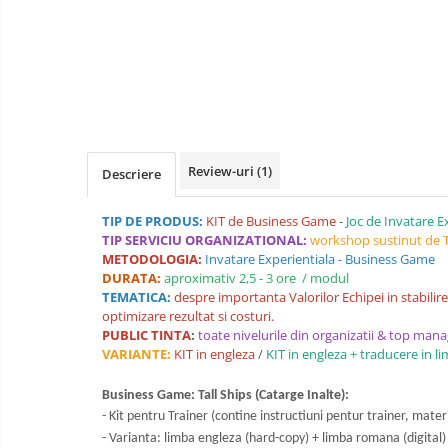
Luarea Deciziilor (rapid, analitic,
fara bias, fara efect group-think)
Management
Managementul Schimbarii si
Adaptarii
Negociere (Achizitie / Vanzari /
Cooperare / Competitie)
Review-uri
(1)
Descriere
OPERATIUNI AERIENE MILITARE SI
TIP DE PRODUS:
KIT de Business Game
-
Joc de Invatare E
CIVILE
TIP SERVICIU ORGANIZATIONAL:
workshop sustinut de Tr
OPERATIUNI MARITIME MILITARE SI
METODOLOGIA:
Invatare Experientiala - Business Game
CIVILE
DURATA:
aproximativ 2,5 - 3 ore / modul
TEMATICA:
despre importanta Valorilor Echipei in stabilirea
OPERATIUNI SPATIALE MILITARE SI
optimizare rezultat si costuri.
CIVILE
PUBLIC TINTA
:
toate nivelurile din organizatii & top man
VARIANTE:
KIT in engleza
/
KIT in engleza + traducere in
OPERATIUNI TERESTRE MILITARE SI
CIVILE
Business Game: Tall Ships (Catarge Inalte):
Performanta Echipei
- Kit pentru Trainer (contine instructiuni pentur trainer, mater
Rezolvare de Probleme
-
Varianta: limba engleza (hard-copy) + limba romana (digital)