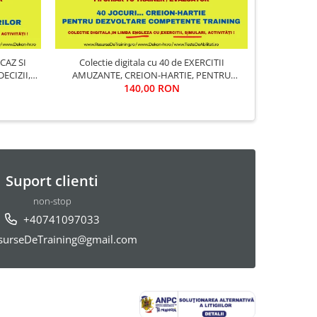
 CAZ SI
Colectie digitala cu 40 de EXERCITII
ECIZII,
AMUZANTE, CREION-HARTIE, PENTRU
TRAINING SI DEZVOLTARE COMPETENTE
140,00 RON
(utila in Training & Evaluare)
Suport clienti
non-stop
+40741097033
urseDeTraining@gmail.com