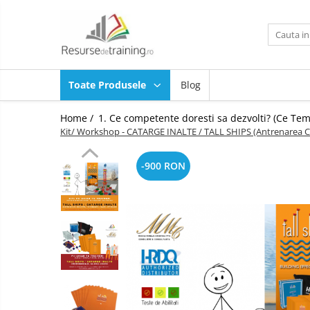
Toate Produsele
1. Ce competente doresti sa
Toate Produsele
Blog
dezvolti? (Ce Teme / Competente.. )
Gândire analitică
Home /
1. Ce competente doresti sa dezvolti? (Ce Tem
Abilitati de Trainer / Evaluator /
Kit/ Workshop - CATARGE INALTE / TALL SHIPS (Antrenarea
Profesor /Consultant / HR /
Psiholog / Facilitator
Abilitati de Vanzare
-900 RON
ALTELE
ANTI: hartuire / mobbing / bullying
/ urmarire / frauda / coruptie
Asumare / Responsabilitate
Atentie si Memorie
COMANDA-CONTROL-
CONSULTANTA MILITARA SI DE