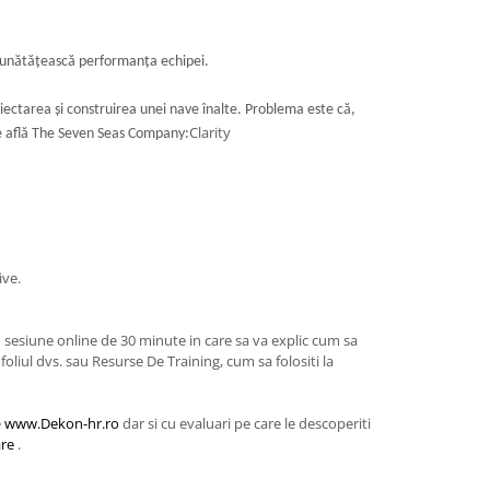
îmbunătățească performanța echipei.
ectarea și construirea unei nave înalte. Problema este că,
Clarity
se află The Seven Seas Company:
ive.
a o sesiune online de 30 minute in care sa va explic cum sa
oliul dvs. sau Resurse De Training, cum sa folositi la
e
www.Dekon-hr.ro
dar si cu evaluari pe care le descoperiti
are
.