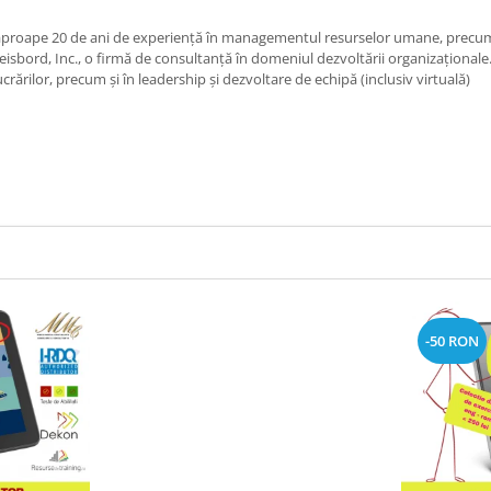
 aproape 20 de ani de experiență în managementul resurselor umane, precum și
eisbord, Inc., o firmă de consultanță în domeniul dezvoltării organizaționale. 
lucrărilor, precum și în leadership și dezvoltare de echipă (inclusiv virtuală)
-50 RON