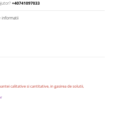
ajutor?
+40741097033
informatii
tei calitative si cantitative, in gasirea de solutii,
er