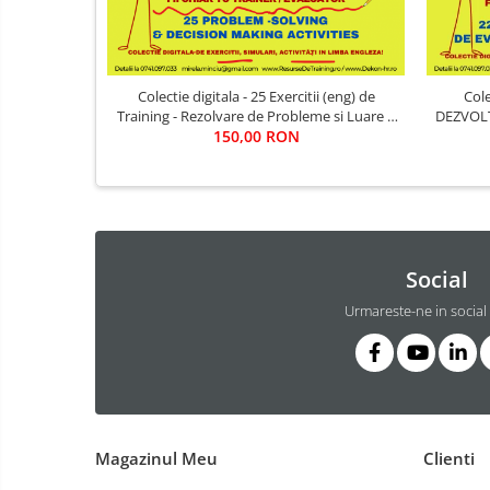
Colectie digitala - 25 Exercitii (eng) de
Cole
Training - Rezolvare de Probleme si Luare a
DEZVOLT
Deciziilor (pentru training / evaluare)
150,00 RON
Social
Urmareste-ne in social
Magazinul Meu
Clienti