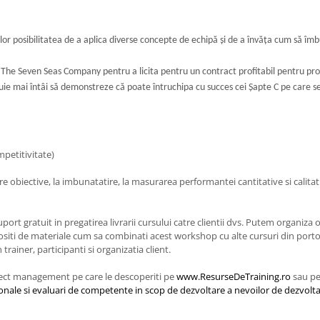
nților posibilitatea de a aplica diverse concepte de echipă și de a învăța cum să 
he Seven Seas Company pentru a licita pentru un contract profitabil pentru proi
uie mai întâi să demonstreze că poate întruchipa cu succes cei Șapte C pe care 
petitivitate)
re obiective, la imbunatatire, la masurarea performantei cantitative si calitat
suport gratuit in pregatirea livrarii cursului catre clientii dvs. Putem organiz
lositi de materiale cum sa combinati acest workshop cu alte cursuri din portof
ainer, participanti si organizatia client.
oject management pe care le descoperiti pe
www.ResurseDeTraining.ro
sau p
onale si evaluari de competente in scop de dezvoltare a nevoilor de dezvolt