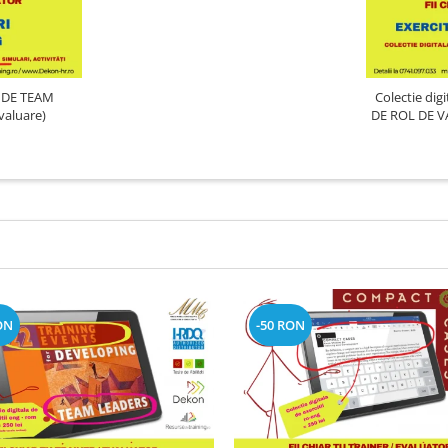
Colectie dig
& Evaluare)
DE ROL DE VA
ON
-50 RON