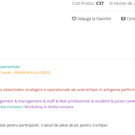
Cod Produs:
C37
Ai nevoie de 
Adauga la Favorite
Cere 
xperientiala
ainer - Mirela Minciu (Gîlcă)
 obiectivelor strategice si operationale ale unei echipe, in atingerea performan
agement & management & staff & liber profesionisti & studenti & junior care
 limba romana
/
Workshop in limba romana
iale pentru participanti, 3 seturi de piese de joc pentru 3 echipe)