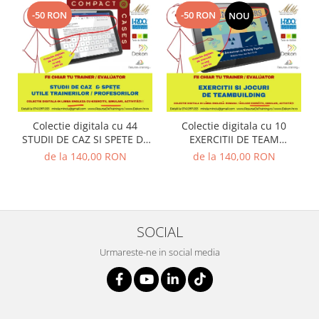
-50 RON
-50 RON
NOU
Colectie digitala cu 44
Colectie digitala cu 10
STUDII DE CAZ SI SPETE DE
EXERCITII DE TEAM
MANAGEMENT, LUARE
BUILDING (utila in Training
de la 140,00 RON
de la 140,00 RON
DECIZII, CHANGE &
& Evaluare)
PERFORMANCE (utila in
Training & Evaluare)
SOCIAL
Urmareste-ne in social media