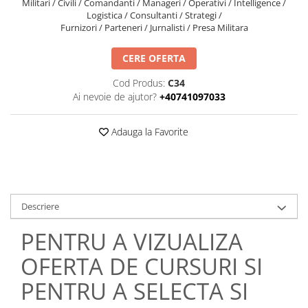
Militari / Civili / Comandanti / Manageri / Operativi / Intelligence /
Management
Logistica / Consultanti / Strategi /
Furnizori / Parteneri / Jurnalisti / Presa Militara
Managementul Schimbarii si
Adaptarii
CERE OFERTA
Negociere (Achizitie / Vanzari /
Cooperare / Competitie)
Cod Produs:
C34
Ai nevoie de ajutor?
+40741097033
OPERATIUNI AERIENE MILITARE SI
CIVILE
Adauga la Favorite
OPERATIUNI MARITIME MILITARE SI
CIVILE
OPERATIUNI SPATIALE MILITARE SI
CIVILE
OPERATIUNI TERESTRE MILITARE SI
Descriere
CIVILE
PENTRU A VIZUALIZA
Performanta Echipei
OFERTA DE CURSURI SI
Rezolvare de Probleme
PENTRU A SELECTA SI
Rezolvarea Conflictelor /
Neintelegerilor / Disputelor