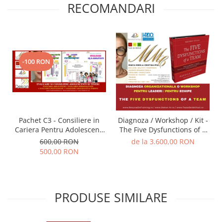
RECOMANDARI
-100 RON
Pachet C3 - Consiliere in
Diagnoza / Workshop / Kit -
Cariera Pentru Adolescenti
The Five Dysfunctions of a
si Studenti evaluare,
Team (Autor Patrick
600,00 RON
de la 3.600,00 RON
consiliere, indrumare
Lencioni) / Trainer - Mirela
500,00 RON
Minciu (sau ... FII TU
TRAINER)
PRODUSE SIMILARE