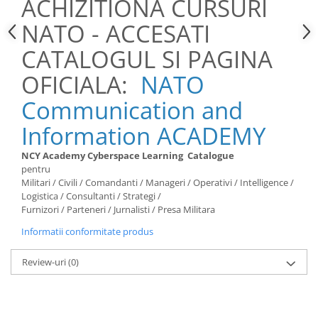
ACHIZITIONA CURSURI
Servicii & Relationarea cu Clientii
NATO - ACCESATI
Teambuilding
CATALOGUL SI PAGINA
Time Management / Planificare /
Organizare
OFICIALA:
NATO
Communication and
Information ACADEMY
NCY Academy
Cyberspace
Learning
Catalogue
pentru
Militari / Civili / Comandanti / Manageri / Operativi / Intelligence /
Logistica / Consultanti / Strategi /
Furnizori / Parteneri / Jurnalisti / Presa Militara
Informatii conformitate produs
Review-uri
(0)