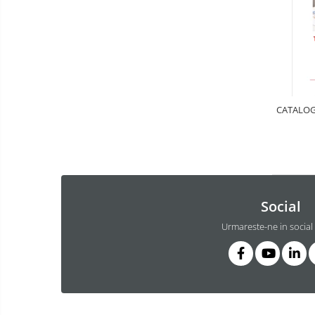
Luarea Deciziilor (rapid, analitic,
fara bias, fara efect group-think)
Management
Managementul Schimbarii si
Adaptarii
Negociere (Achizitie / Vanzari /
CATALOG
Cooperare / Competitie)
OPERATIUNI AERIENE MILITARE SI
CIVILE
OPERATIUNI MARITIME MILITARE SI
CIVILE
Social
OPERATIUNI SPATIALE MILITARE SI
Urmareste-ne in social
CIVILE
OPERATIUNI TERESTRE MILITARE SI
CIVILE
Performanta Echipei
Rezolvare de Probleme