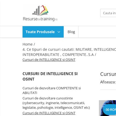
Toate Produsele
1. Ce competente doresti sa
Toate Produsele
Blog
dezvolti? (Ce Teme / Competente.. )
Gândire analitică
Home /
Abilitati de Trainer / Evaluator /
4. Ce tipuri de cursuri cautati: MILITARE, INTELL
Profesor /Consultant / HR /
INTEROPERABILITATE , COMPETENTE..S.A /
Psiholog / Facilitator
Cursuri de INTELLIGENCE si OSINT
Abilitati de Vanzare
ALTELE
Cursur
CURSURI DE INTELLIGENCE SI
ANTI: hartuire / mobbing / bullying
OSINT
Afiseaza:
/ urmarire / frauda / coruptie
Cursuri de dezvoltare COMPETENTE si
Asumare / Responsabilitate
ABILITATI
Cursuri de dezvoltare cunostinte
Atentie si Memorie
(cybersecurity, inginerie, telecomunicatii,
COMANDA-CONTROL-
legislatie, psihologie, intelligence, OSINT etc)
-30 RO
CONSULTANTA MILITARA SI DE
Cursuri de INTELLIGENCE si OSINT