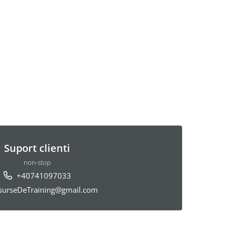
Suport clienti
non-stop
+40741097033
urseDeTraining@gmail.com