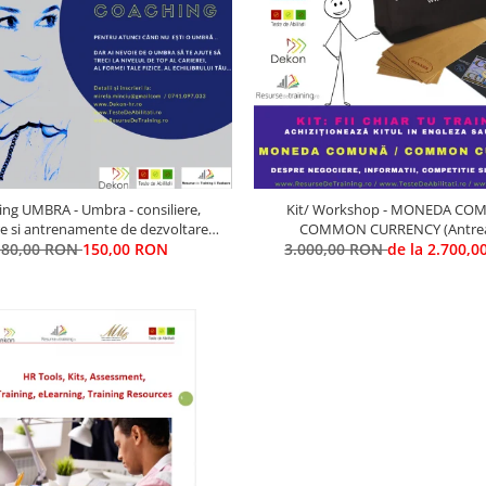
RA - Umbra - consiliere,
Kit/ Workshop - MONEDA CO
e si antrenamente de dezvoltare
COMMON CURRENCY (Antre
De Elita; antrenamente si pregatire
180,00 RON
150,00 RON
3.000,00 RON
competentelor de COOPERAR
de la 2.700,
anizatii civile, militare, diplomatice,
COMPETITIVITATE)
de intelligence