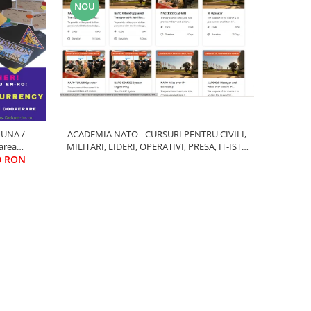
NOU
ACADEMIA NATO - CURSURI PENTRU CIVILI,
MUNA /
MILITARI, LIDERI, OPERATIVI, PRESA, IT-ISTI,
area
LOGISTICIENI, INTELLIGENCE, OPERATIUNI
E si
00 RON
TERESTRAE, SPATIALE, MARITIME, AERIENE,
COMANDA, REACTIE RAPIDA, INTER-OPERAT