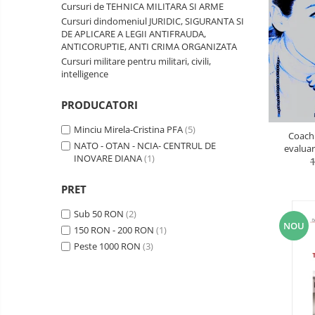
INTEROPERABILITATE MILITARA -
Cursuri de TEHNICA MILITARA SI ARME
Comunicare (interpersonala, intra
CIVILA
Cursuri dindomeniul JURIDIC, SIGURANTA SI
- departamentala, intre-
DE APLICARE A LEGII ANTIFRAUDA,
departamente, in intrreaga
COMUNICATII SPECIALE SI
ANTICORUPTIE, ANTI CRIMA ORGANIZATA
organizatie, in situatii de criza, cu
SATELITARE
Cursuri militare pentru militari, civili,
persoane de decizie, cu persoane
intelligence
de influenta, cu pbeneficiari, in
Creativitate & Inovare
functie de
CRIMINALISTICA / CONTRA-
PRODUCATORI
TERORISM / ANTI-DROG / ANTI-
Minciu Mirela-Cristina PFA
(5)
CRIMA ORGANIZATA
Coaching UMB
Cultura Organizationala
NATO - OTAN - NCIA- CENTRUL DE
evaluar
INOVARE DIANA
(1)
Cariere 
Cyber-Security
pentru org
Energizare
PRET
Etica, Deontologie, Profesionalism
Sub 50 RON
(2)
NOU
INGINERIE MILITARA SI CIVILA
150 RON - 200 RON
(1)
Peste 1000 RON
(3)
Intelligence & OSINT
LEADERSHIP MILITAR-CIVIL DE
COMANDA, INTEROPERATIVITATE,
STRATEGIE, REACTIE RAPIDA,
LOGISTICA MILITARA SI CIVILA
CONTROL MILITAR SI CIVIL