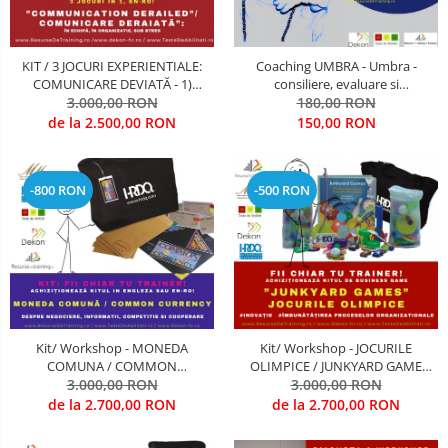
OPERATIUNI TERESTRE MILITARE SI
CIVILE
KIT / 3 JOCURI EXPERIENTIALE:
Coaching UMBRA - Umbra -
Performanta Echipei
COMUNICARE DEVIATĂ - 1)
consiliere, evaluare si
INTRE PERSOANE, 2) INTRE
3.000,00 RON
antrenamente de dezvoltare
180,00 RON
Rezolvare de Probleme
DEPARTAMENTE, 3) SUB STRES
Cariere De Elita; antrenamente si
de la 2.500,00 RON
150,00 RON
ORGANIZATIONAL (Antrenarea
pregatire pentru organizatii
Rezolvarea Conflictelor /
Competentelor de
civile, militare, diplomatice, de
Neintelegerilor / Disputelor
COMUNICARE, LEADERSHIP,
intelligence
-800 RON
-500 RON
FOCUS PE OBIECTIVE STRATE
Servicii & Relationarea cu Clientii
Teambuilding
Time Management / Planificare /
Organizare
Kit/ Workshop - MONEDA
Kit/ Workshop - JOCURILE
COMUNA / COMMON
OLIMPICE / JUNKYARD GAME
CURRENCY (Antrearea
3.000,00 RON
(Antrenarea competentelor de
3.000,00 RON
competentelor de COOPERARE
INOVARE si imbunatatire
de la 2.700,00 RON
de la 2.700,00 RON
si COMPETITIVITATE)
Procese))