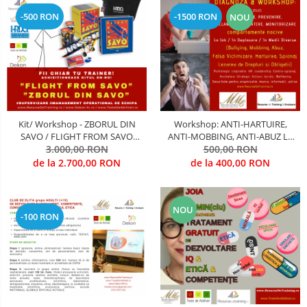
-500 RON
-1500 RON
NOU
Kit/ Workshop - ZBORUL DIN
Workshop: ANTI-HARTUIRE,
SAVO / FLIGHT FROM SAVO
ANTI-MOBBING, ANTI-ABUZ LA
(Antrenarea competentelor de
3.000,00 RON
LOCUL DE MUNCA, IN
500,00 RON
supervizare)
ORGANIZATII, IN DEPLASARE, IN
de la 2.700,00 RON
de la 400,00 RON
MEDII DIVERSE
NOU
-100 RON