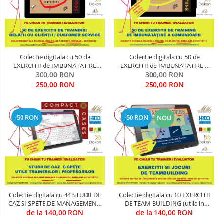
Comunicare (interpersonala, intra
CIVILA
- departamentala, intre-
departamente, in intrreaga
COMUNICATII SPECIALE SI
organizatie, in situatii de criza, cu
SATELITARE
persoane de decizie, cu persoane
de influenta, cu pbeneficiari, in
Colectie digitala cu 50 de
Colectie digitala cu 50 de
Creativitate & Inovare
functie de
EXERCITII de IMBUNATATIRE
EXERCITII de IMBUNATATIRE A
RELATII CU CLIENTII (utila in
300,00 RON
COMUNICARII (utila in Training
300,00 RON
CRIMINALISTICA / CONTRA-
Training & Evaluare)
& Evaluare)
250,00 RON
250,00 RON
TERORISM / ANTI-DROG / ANTI-
CRIMA ORGANIZATA
Cultura Organizationala
-50 RON
-50 RON
NOU
Cyber-Security
Energizare
Etica, Deontologie, Profesionalism
INGINERIE MILITARA SI CIVILA
Colectie digitala cu 44 STUDII DE
Colectie digitala cu 10 EXERCITII
Intelligence & OSINT
CAZ SI SPETE DE MANAGEMENT,
DE TEAM BUILDING (utila in
LUARE DECIZII, CHANGE &
de la 140,00 RON
Training & Evaluare)
de la 140,00 RON
LEADERSHIP MILITAR-CIVIL DE