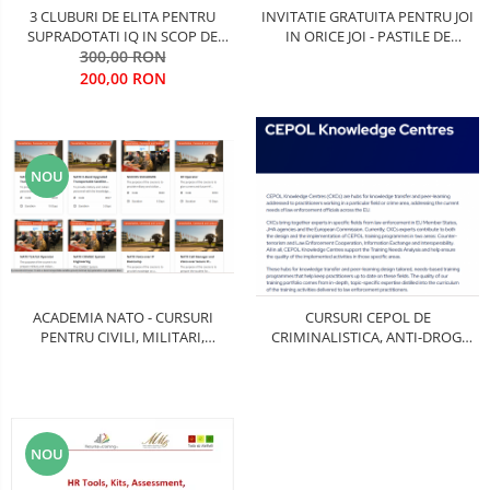
3 CLUBURI DE ELITA PENTRU
INVITATIE GRATUITA PENTRU JOI
SUPRADOTATI IQ IN SCOP DE
IN ORICE JOI - PASTILE DE
DEZVOLTARE ACCELERATA
300,00 RON
INVATARE (SPEȚE, SIMULARI,
(1.ADULTI (18-99 ani)/ 2.
ANCHETE, ANALIZE, DEBATE..)
200,00 RON
ADOLESCENTI (14-18 ani) / 3.
COPII (5-14 ani) in arii necesare
dezvoltarii si rolurilor de elita
NOU
ACADEMIA NATO - CURSURI
CURSURI CEPOL DE
PENTRU CIVILI, MILITARI,
CRIMINALISTICA, ANTI-DROG,
LIDERI, OPERATIVI, PRESA, IT-
ANTI-CRIMA ORGANIZATA, ANTI-
ISTI, LOGISTICIENI,
CORUPTIE, ANTI-TRAFIC DE
INTELLIGENCE, OPERATIUNI
PERSOANE, ANTI-FRAUDA
TERESTRAE, SPATIALE,
MARITIME, AERIENE, COMANDA,
NOU
REACTIE RAPIDA, INTER-OPERAT