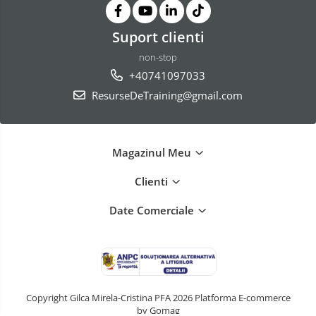
Suport clienti
non-stop
+40741097033
ResurseDeTraining@gmail.com
Magazinul Meu
Clienti
Date Comerciale
Copyright Gilca Mirela-Cristina PFA 2026
Platforma E-commerce
by Gomag