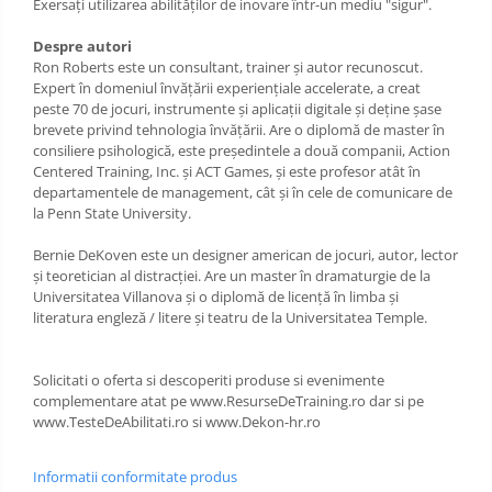
Exersați utilizarea abilităților de inovare într-un mediu "sigur".
Despre autori
Ron Roberts este un consultant, trainer și autor recunoscut.
Expert în domeniul învățării experiențiale accelerate, a creat
peste 70 de jocuri, instrumente și aplicații digitale și deține șase
brevete privind tehnologia învățării. Are o diplomă de master în
consiliere psihologică, este președintele a două companii, Action
Centered Training, Inc. și ACT Games, și este profesor atât în
departamentele de management, cât și în cele de comunicare de
la Penn State University.
Bernie DeKoven este un designer american de jocuri, autor, lector
și teoretician al distracției. Are un master în dramaturgie de la
Universitatea Villanova și o diplomă de licență în limba și
literatura engleză / litere și teatru de la Universitatea Temple.
Solicitati o oferta si descoperiti produse si evenimente
complementare atat pe www.ResurseDeTraining.ro dar si pe
www.TesteDeAbilitati.ro si www.Dekon-hr.ro
Informatii conformitate produs