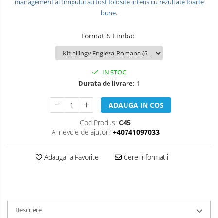
management al timpului au fost folosite intens cu rezultate foarte
OPERATIUNI TERESTRE MILITARE SI
bune.
CIVILE
Format & Limba
:
Performanta Echipei
Rezolvare de Probleme
IN STOC
Rezolvarea Conflictelor /
Neintelegerilor / Disputelor
Durata de livrare:
1
Servicii & Relationarea cu Clientii
ADAUGA IN COS
Teambuilding
Cod Produs:
C45
Ai nevoie de ajutor?
+40741097033
Time Management / Planificare /
Organizare
Adauga la Favorite
Cere informatii
Descriere