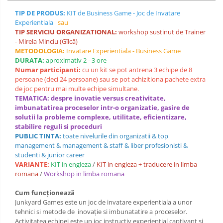
TIP DE PRODUS:
KIT de Business Game - Joc de Invatare
Experientiala
sau
TIP SERVICIU ORGANIZATIONAL:
workshop sustinut de Trainer
- Mirela Minciu (Gîlcă)
METODOLOGIA:
Invatare Experientiala - Business Game
DURATA:
aproximativ 2 - 3 ore
Numar participanti:
cu un kit se pot antrena 3 echipe de 8
persoane (deci 24 persoane) sau se pot achizitiona pachete extra
de joc pentru mai multe echipe simultane.
TEMATICA: despre inovatie versus creativitate,
imbunatatirea proceselor intr-o organizatie, gasire de
solutii la probleme complexe, utilitate, eficientizare,
stabilire reguli si proceduri
PUBLIC TINTA:
toate nivelurile din organizatii & top
management & management & staff & liber profesionisti &
studenti & junior career
VARIANTE:
KIT in engleza
/
KIT in engleza + traducere in limba
romana
/
Workshop in limba romana
Cum funcționează
Junkyard Games este un joc de invatare experientiala a unor
tehnici si metode de inovație si imbunatatire a proceselor.
Activitatea echipei este un joc instructiv experiențial captivant și