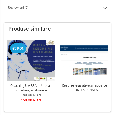
Review-uri
(0)
Produse similare
-30 RON
Resurse legislative si rapoarte
Coaching UMBRA - Umbra -
- CURTEA PENALA
consiliere, evaluare si
INTERNATIONALA /
antrenamente de dezvoltare
180,00 RON
International Criminal Court
Cariere De Elita;
150,00 RON
antrenamente si pregatire
pentru organizatii civile,
militare, diplomatice, de