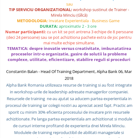
sau
COMANDA, INTEROPERATIVITATE,
TIP SERVICIU ORGANIZATIONAL:
workshop sustinut de Trainer -
STRATEGIE, REACTIE RAPIDA,
Mirela Minciu (Gîlcă)
LOGISTICA MILITARA SI CIVILA
CONTROL MILITAR SI CIVIL
METODOLOGIA:
Invatare Experientiala - Business Game
DURATA:
aproximativ 2 - 3 ore
Luarea Deciziilor (rapid, analitic,
Numar participanti:
cu un kit se pot antrena 3 echipe de 8 persoane
fara bias, fara efect group-think)
(deci 24 persoane) sau se pot achizitiona pachete extra de joc pentru
mai multe echipe simultane.
Management
TEMATICA: despre inovatie versus creativitate, imbunatatirea
proceselor intr-o organizatie, gasire de solutii la probleme
Managementul Schimbarii si
complexe, utilitate, eficientizare, stabilire reguli si proceduri
Adaptarii
Constantin Balan - Head Of Training Department, Alpha Bank 06, Mar
Negociere (Achizitie / Vanzari /
2018
Cooperare / Competitie)
Alpha Bank Romania utilizeaza resurse de training si au fost integrate
OPERATIUNI AERIENE MILITARE SI
in workshop-urile de leadership adresate managerilor companiei.
CIVILE
Resursele de training ne-au ajutat sa aducem partea experientiala in
procesul de training iar colegii nostri au apreciat acest fapt. Practic am
OPERATIUNI MARITIME MILITARE SI
sporit cu minim 30% eficienta procesului de invatare prin resursele
CIVILE
achizitionate. Pe langa partea experientiala am achizitionat si module
de cursuri interne profitand de experienta dnei Mirela Minciu.
OPERATIUNI SPATIALE MILITARE SI
CIVILE
Modulele de training reproductibil de abilitati manageriale si