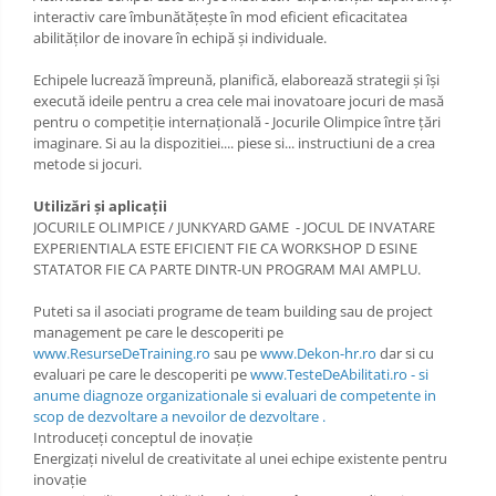
interactiv care îmbunătățește în mod eficient eficacitatea
abilităților de inovare în echipă și individuale.
Echipele lucrează împreună, planifică, elaborează strategii și își
execută ideile pentru a crea cele mai inovatoare jocuri de masă
pentru o competiție internațională - Jocurile Olimpice între țări
imaginare. Si au la dispozitiei.... piese si... instructiuni de a crea
metode si jocuri.
Utilizări și aplicații
JOCURILE OLIMPICE / JUNKYARD GAME - JOCUL DE INVATARE
EXPERIENTIALA ESTE EFICIENT FIE CA WORKSHOP D ESINE
STATATOR FIE CA PARTE DINTR-UN PROGRAM MAI AMPLU.
Puteti sa il asociati programe de team building sau de project
management pe care le descoperiti pe
www.ResurseDeTraining.ro
sau pe
www.Dekon-hr.ro
dar si cu
evaluari pe care le descoperiti pe
www.TesteDeAbilitati.ro - si
anume diagnoze organizationale si evaluari de competente in
scop de dezvoltare a nevoilor de dezvoltare
.
Introduceți conceptul de inovație
Energizați nivelul de creativitate al unei echipe existente pentru
inovație