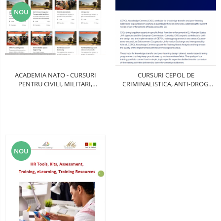
NOU
ACADEMIA NATO - CURSURI
CURSURI CEPOL DE
PENTRU CIVILI, MILITARI,
CRIMINALISTICA, ANTI-DROG,
LIDERI, OPERATIVI, PRESA, IT-
ANTI-CRIMA ORGANIZATA, ANTI-
ISTI, LOGISTICIENI,
CORUPTIE, ANTI-TRAFIC DE
INTELLIGENCE, OPERATIUNI
PERSOANE, ANTI-FRAUDA
TERESTRAE, SPATIALE,
MARITIME, AERIENE, COMANDA,
REACTIE RAPIDA, INTER-OPERAT
NOU