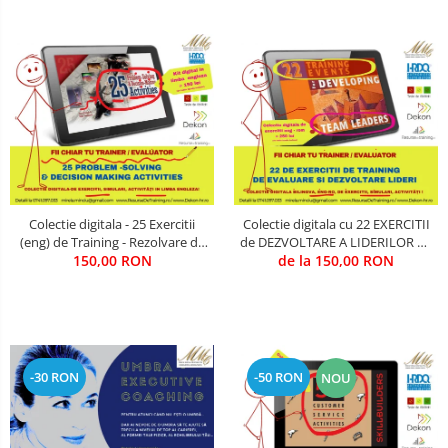
COMANDA, INTEROPERATIVITATE,
STRATEGIE, REACTIE RAPIDA,
LOGISTICA MILITARA SI CIVILA
CONTROL MILITAR SI CIVIL
Luarea Deciziilor (rapid, analitic,
fara bias, fara efect group-think)
Management
Managementul Schimbarii si
Adaptarii
Colectie digitala - 25 Exercitii
Colectie digitala cu 22 EXERCITII
Negociere (Achizitie / Vanzari /
(eng) de Training - Rezolvare de
de DEZVOLTARE A LIDERILOR DE
Cooperare / Competitie)
Probleme si Luare a Deciziilor
150,00 RON
ECHIPA (utila in Training &
de la 150,00 RON
(pentru training / evaluare)
Evaluare)
OPERATIUNI AERIENE MILITARE SI
CIVILE
OPERATIUNI MARITIME MILITARE SI
CIVILE
-30 RON
-50 RON
NOU
OPERATIUNI SPATIALE MILITARE SI
CIVILE