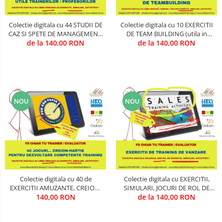
Comunicare (interpersonala, intra
CIVILA
- departamentala, intre-
Colectie digitala cu 44 STUDII DE
Colectie digitala cu 10 EXERCITII
departamente, in intrreaga
CAZ SI SPETE DE MANAGEMENT,
DE TEAM BUILDING (utila in
COMUNICATII SPECIALE SI
organizatie, in situatii de criza, cu
LUARE DECIZII, CHANGE &
de la 140,00 RON
Training & Evaluare)
de la 140,00 RON
SATELITARE
persoane de decizie, cu persoane
PERFORMANCE (utila in Training
de influenta, cu pbeneficiari, in
& Evaluare)
Creativitate & Inovare
functie de
CRIMINALISTICA / CONTRA-
TERORISM / ANTI-DROG / ANTI-
CRIMA ORGANIZATA
NOU
NOU
Cultura Organizationala
Cyber-Security
Energizare
Etica, Deontologie, Profesionalism
Colectie digitala cu 40 de
Colectie digitala cu EXERCITII,
INGINERIE MILITARA SI CIVILA
EXERCITII AMUZANTE, CREION-
SIMULARI, JOCURI DE ROL DE
HARTIE, PENTRU TRAINING SI
140,00 RON
VANZARE (utila in Training &
de la 140,00 RON
Intelligence & OSINT
DEZVOLTARE COMPETENTE
Evaluare)
(utila in Training & Evaluare)
LEADERSHIP MILITAR-CIVIL DE