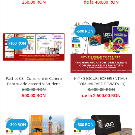
& Evaluare)
ORGANIZATII, IN DEPLASARE, IN
250,00 RON
de la 400,00 RON
MEDII DIVERSE
-500 RON
-100 RON
Pachet C3 - Consiliere in Cariera
KIT / 3 JOCURI EXPERIENTIALE:
Pentru Adolescenti si Studenti
COMUNICARE DEVIATĂ - 1)
evaluare, consiliere, indrumare
600,00 RON
INTRE PERSOANE, 2) INTRE
3.000,00 RON
DEPARTAMENTE, 3) SUB STRES
500,00 RON
de la 2.500,00 RON
ORGANIZATIONAL (Antrenarea
Competentelor de
COMUNICARE, LEADERSHIP,
FOCUS PE OBIECTIVE STRATE
-300 RON
-300 RON