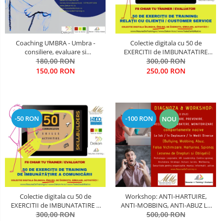
OPERATIUNI TERESTRE MILITARE SI
CIVILE
Performanta Echipei
Coaching UMBRA - Umbra -
Colectie digitala cu 50 de
consiliere, evaluare si
EXERCITII de IMBUNATATIRE
Rezolvare de Probleme
antrenamente de dezvoltare
180,00 RON
RELATII CU CLIENTII (utila in
300,00 RON
Cariere De Elita; antrenamente si
Training & Evaluare)
150,00 RON
250,00 RON
Rezolvarea Conflictelor /
pregatire pentru organizatii
Neintelegerilor / Disputelor
civile, militare, diplomatice, de
intelligence
Servicii & Relationarea cu Clientii
-50 RON
-100 RON
NOU
Teambuilding
Time Management / Planificare /
Organizare
Colectie digitala cu 50 de
Workshop: ANTI-HARTUIRE,
EXERCITII de IMBUNATATIRE A
ANTI-MOBBING, ANTI-ABUZ LA
COMUNICARII (utila in Training
300,00 RON
LOCUL DE MUNCA, IN
500,00 RON