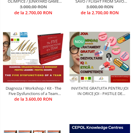
OLIMPICE / JUNKYARD GAME
SAVO / FLIGHT FROM SAVO
(Antrenarea competentelor de
3.000,00 RON
(Antrenarea competentelor de
3.000,00 RON
INOVARE si imbunatatire
supervizare)
de la 2.700,00 RON
de la 2.700,00 RON
Procese))
NOU
Diagnoza / Workshop / Kit - The
INVITATIE GRATUITA PENTRU JOI
Five Dysfunctions of a Team
IN ORICE JOI - PASTILE DE
(Autor Patrick Lencioni) / Trainer
de la 3.600,00 RON
INVATARE (SPEȚE, SIMULARI,
- Mirela Minciu (sau ... FII TU
ANCHETE, ANALIZE, DEBATE..)
TRAINER)