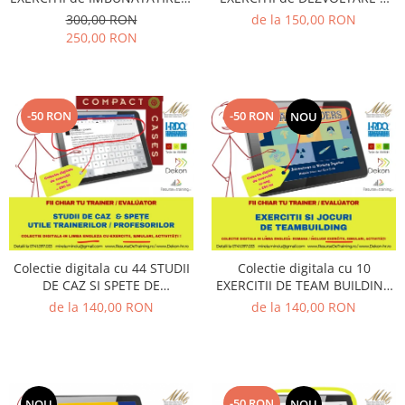
Management
COMUNICARII (utila in
LIDERILOR DE ECHIPA (utila in
300,00 RON
de la 150,00 RON
Training & Evaluare)
Training & Evaluare)
250,00 RON
Managementul Schimbarii si
Adaptarii
Negociere (Achizitie / Vanzari /
Cooperare / Competitie)
-50 RON
-50 RON
NOU
OPERATIUNI AERIENE MILITARE SI
CIVILE
OPERATIUNI MARITIME MILITARE SI
CIVILE
OPERATIUNI SPATIALE MILITARE SI
CIVILE
Colectie digitala cu 44 STUDII
Colectie digitala cu 10
OPERATIUNI TERESTRE MILITARE SI
DE CAZ SI SPETE DE
EXERCITII DE TEAM BUILDING
CIVILE
MANAGEMENT, LUARE
(utila in Training & Evaluare)
de la 140,00 RON
de la 140,00 RON
Performanta Echipei
DECIZII, CHANGE &
PERFORMANCE (utila in
Rezolvare de Probleme
Training & Evaluare)
Rezolvarea Conflictelor /
Neintelegerilor / Disputelor
-50 RON
NOU
NOU