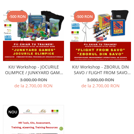
PERFORMANTA CALITATIVA SI
COMPETITIVITATE)
CANTITATIVA)
-500 RON
-500 RON
Kit/ Workshop - JOCURILE
Kit/ Workshop - ZBORUL DIN
OLIMPICE / JUNKYARD GAME
SAVO / FLIGHT FROM SAVO
(Antrenarea competentelor de
(Antrenarea competentelor de
3.000,00 RON
3.000,00 RON
INOVARE si imbunatatire
supervizare)
de la 2.700,00 RON
de la 2.700,00 RON
Procese))
NOU