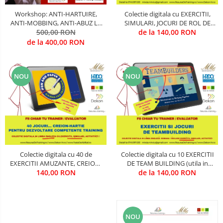
Comunicare (interpersonala, intra
CIVILA
Workshop: ANTI-HARTUIRE,
Colectie digitala cu EXERCITII,
- departamentala, intre-
ANTI-MOBBING, ANTI-ABUZ LA
SIMULARI, JOCURI DE ROL DE
departamente, in intrreaga
LOCUL DE MUNCA, IN
500,00 RON
VANZARE (utila in Training &
de la 140,00 RON
COMUNICATII SPECIALE SI
organizatie, in situatii de criza, cu
ORGANIZATII, IN DEPLASARE, IN
Evaluare)
de la 400,00 RON
SATELITARE
persoane de decizie, cu persoane
MEDII DIVERSE
de influenta, cu pbeneficiari, in
Creativitate & Inovare
functie de
NOU
NOU
CRIMINALISTICA / CONTRA-
TERORISM / ANTI-DROG / ANTI-
CRIMA ORGANIZATA
Cultura Organizationala
Cyber-Security
Energizare
Colectie digitala cu 40 de
Colectie digitala cu 10 EXERCITII
EXERCITII AMUZANTE, CREION-
DE TEAM BUILDING (utila in
Etica, Deontologie, Profesionalism
HARTIE, PENTRU TRAINING SI
140,00 RON
Training & Evaluare)
de la 140,00 RON
DEZVOLTARE COMPETENTE
INGINERIE MILITARA SI CIVILA
(utila in Training & Evaluare)
Intelligence & OSINT
NOU
LEADERSHIP MILITAR-CIVIL DE