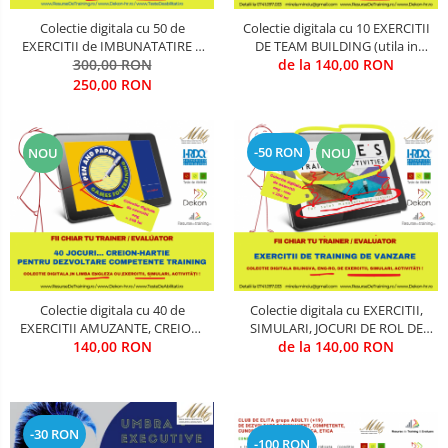
Comunicare (interpersonala, intra
CIVILA
Colectie digitala cu 50 de
Colectie digitala cu 10 EXERCITII
- departamentala, intre-
EXERCITII de IMBUNATATIRE A
DE TEAM BUILDING (utila in
departamente, in intrreaga
COMUNICARII (utila in Training
300,00 RON
Training & Evaluare)
de la 140,00 RON
COMUNICATII SPECIALE SI
organizatie, in situatii de criza, cu
& Evaluare)
250,00 RON
SATELITARE
persoane de decizie, cu persoane
de influenta, cu pbeneficiari, in
Creativitate & Inovare
functie de
-50 RON
NOU
NOU
CRIMINALISTICA / CONTRA-
TERORISM / ANTI-DROG / ANTI-
CRIMA ORGANIZATA
Cultura Organizationala
Cyber-Security
Energizare
Colectie digitala cu 40 de
Colectie digitala cu EXERCITII,
EXERCITII AMUZANTE, CREION-
SIMULARI, JOCURI DE ROL DE
Etica, Deontologie, Profesionalism
HARTIE, PENTRU TRAINING SI
140,00 RON
VANZARE (utila in Training &
de la 140,00 RON
DEZVOLTARE COMPETENTE
Evaluare)
INGINERIE MILITARA SI CIVILA
(utila in Training & Evaluare)
Intelligence & OSINT
-30 RON
LEADERSHIP MILITAR-CIVIL DE
-100 RON